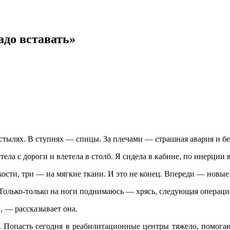
адо вставать»
остылях. В ступнях — спицы. За плечами — страшная авария и б
тела с дороги и влетела в столб. Я сидела в кабине, по инерци
кости, три — на мягкие ткани. И это не конец. Впереди — новые
 Только-только на ноги поднимаюсь — хрясь, следующая операция.
, — рассказывает она.
ю. Попасть сегодня в реабилитационные центры тяжело, помог