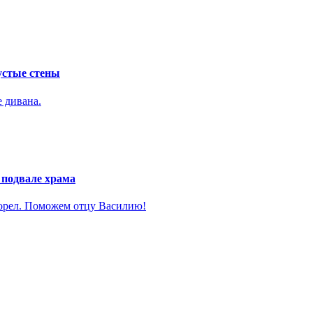
устые стены
е дивана.
 подвале храма
горел. Поможем отцу Василию!