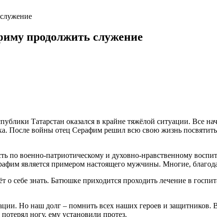
 служение
афиму продолжить служение
блики Татарстан оказался в крайне тяжёлой ситуации. Все нача
духа. После войны отец Серафим решил всю свою жизнь посвятит
сть по военно-патриотическому и духовно-нравственному восп
ерафим является примером настоящего мужчины. Многие, благодар
т о себе знать. Батюшке приходится проходить лечение в госпита
ции. Но наш долг – помнить всех наших героев и защитников. 
потерял ногу, ему установили протез.