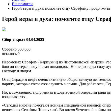
Вы помогли
Герой веры и духа: помогите отцу Серафиму продолжить
Герой веры и духа: помогите отцу Сер
Сбор закрыт
04.04.2025
Собрано
300 000
осталось
0
Иеромонах Серафим (Карпухин) из Чистопольской епархии Респу
бою он потерял ногу и стал инвалидом. Но не растерял силу 
Господу и людям.
Отец Серафим ведёт очень активную общественную деятельно
парням, которые готовятся служить в армии. Для ребят отец С
Но, к сожалению, полученная в ходе военной операции рана даё
изнашивается.
«Сегодня многие помогают воинам специальной военной опера
иеромонах Серафим (Карпухин). Во время Чеченской войны он 