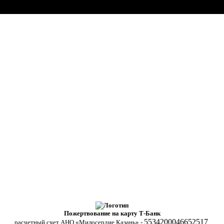
Пожертвование на карту Т-Банк
5534200046652517
расчетный счет АНО «Милосердие Казань» -
.