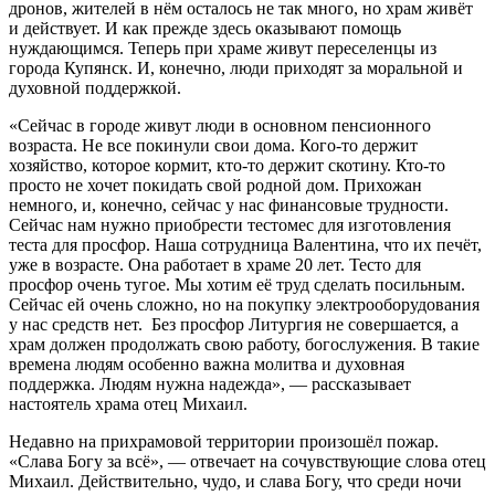
дронов, жителей в нём осталось не так много, но храм живёт
и действует. И как прежде здесь оказывают помощь
нуждающимся. Теперь при храме живут переселенцы из
города Купянск. И, конечно, люди приходят за моральной и
духовной поддержкой.
«Сейчас в городе живут люди в основном пенсионного
возраста. Не все покинули свои дома. Кого-то держит
хозяйство, которое кормит, кто-то держит скотину. Кто-то
просто не хочет покидать свой родной дом. Прихожан
немного, и, конечно, сейчас у нас финансовые трудности.
Сейчас нам нужно приобрести тестомес для изготовления
теста для просфор. Наша сотрудница Валентина, что их печёт,
уже в возрасте. Она работает в храме 20 лет. Тесто для
просфор очень тугое. Мы хотим её труд сделать посильным.
Сейчас ей очень сложно, но на покупку электрооборудования
у нас средств нет. Без просфор Литургия не совершается, а
храм должен продолжать свою работу, богослужения. В такие
времена людям особенно важна молитва и духовная
поддержка. Людям нужна надежда», — рассказывает
настоятель храма отец Михаил.
Недавно на прихрамовой территории произошёл пожар.
«Слава Богу за всё», — отвечает на сочувствующие слова отец
Михаил. Действительно, чудо, и слава Богу, что среди ночи