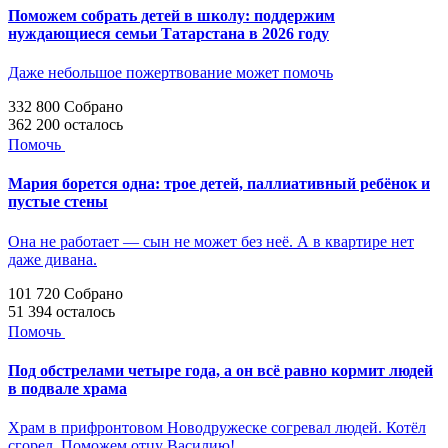
Поможем собрать детей в школу: поддержим
нуждающиеся семьи Татарстана в 2026 году
Даже небольшое пожертвование может помочь
332 800
Собрано
362 200
осталось
Помочь
Мария борется одна: трое детей, паллиативный ребёнок и
пустые стены
Она не работает — сын не может без неё. А в квартире нет
даже дивана.
101 720
Собрано
51 394
осталось
Помочь
Под обстрелами четыре года, а он всё равно кормит людей
в подвале храма
Храм в прифронтовом Новодружеске согревал людей. Котёл
сгорел. Поможем отцу Василию!