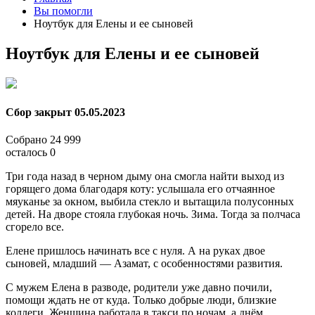
Вы помогли
Ноутбук для Елены и ее сыновей
Ноутбук для Елены и ее сыновей
Сбор закрыт
05.05.2023
Собрано
24 999
осталось
0
Три года назад в черном дыму она смогла найти выход из
горящего дома благодаря коту: услышала его отчаянное
мяуканье за окном, выбила стекло и вытащила полусонных
детей. На дворе стояла глубокая ночь. Зима. Тогда за полчаса
сгорело все.
Елене пришлось начинать все с нуля. А на руках двое
сыновей, младший — Азамат, с особенностями развития.
С мужем Елена в разводе, родители уже давно почили,
помощи ждать не от куда. Только добрые люди, близкие
коллеги. Женщина работала в такси по ночам, а днём