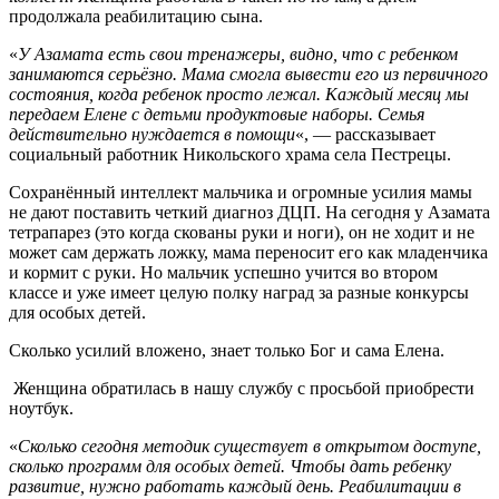
продолжала реабилитацию сына.
«
У Азамата есть свои тренажеры, видно, что с ребенком
занимаются серьёзно. Мама смогла вывести его из первичного
состояния, когда ребенок просто лежал. Каждый месяц мы
передаем Елене с детьми продуктовые наборы. Семья
действительно нуждается в помощи
«, — рассказывает
социальный работник Никольского храма села Пестрецы.
Сохранённый интеллект мальчика и огромные усилия мамы
не дают поставить четкий диагноз ДЦП. На сегодня у Азамата
тетрапарез (это когда скованы руки и ноги), он не ходит и не
может сам держать ложку, мама переносит его как младенчика
и кормит с руки. Но мальчик успешно учится во втором
классе и уже имеет целую полку наград за разные конкурсы
для особых детей.
Сколько усилий вложено, знает только Бог и сама Елена.
Женщина обратилась в нашу службу с просьбой приобрести
ноутбук.
«
Сколько сегодня методик существует в открытом доступе,
сколько программ для особых детей. Чтобы дать ребенку
развитие, нужно работать каждый день. Реабилитации в