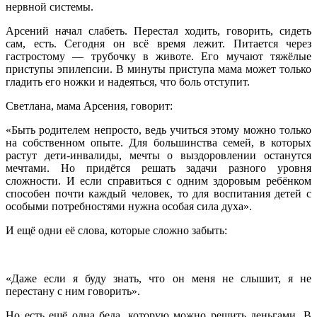
нервной системы.
Арсений начал слабеть. Перестал ходить, говорить, сидеть
сам, есть. Сегодня он всё время лежит. Питается через
гастростому — трубочку в животе. Его мучают тяжёлые
приступы эпилепсии. В минуты приступа мама может только
гладить его ножки и надеяться, что боль отступит.
Светлана, мама Арсения, говорит:
«Быть родителем непросто, ведь учиться этому можно только
на собственном опыте. Для большинства семей, в которых
растут дети-инвалиды, мечты о выздоровлении останутся
мечтами. Но придётся решать задачи разного уровня
сложности. И если справиться с одним здоровым ребёнком
способен почти каждый человек, то для воспитания детей с
особыми потребностями нужна особая сила духа».
И ещё одни её слова, которые сложно забыть:
«Даже если я буду знать, что он меня не слышит, я не
перестану с ним говорить».
Но есть ещё одна беда, которую можно решить деньгами. В