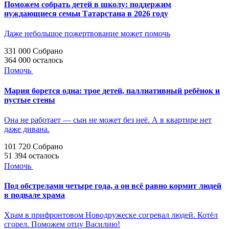
Поможем собрать детей в школу: поддержим
нуждающиеся семьи Татарстана в 2026 году
Даже небольшое пожертвование может помочь
331 000
Собрано
364 000
осталось
Помочь
Мария борется одна: трое детей, паллиативный ребёнок и
пустые стены
Она не работает — сын не может без неё. А в квартире нет
даже дивана.
101 720
Собрано
51 394
осталось
Помочь
Под обстрелами четыре года, а он всё равно кормит людей
в подвале храма
Храм в прифронтовом Новодружеске согревал людей. Котёл
сгорел. Поможем отцу Василию!