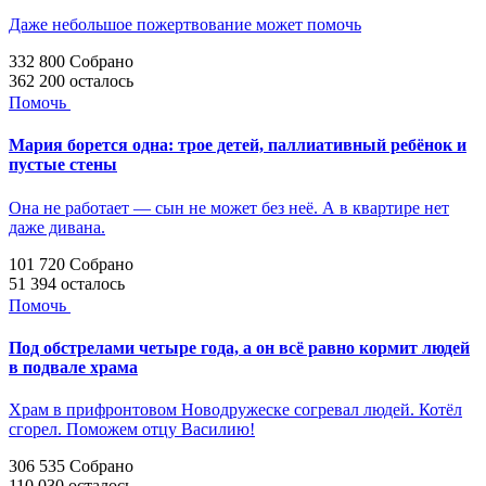
Даже небольшое пожертвование может помочь
332 800
Собрано
362 200
осталось
Помочь
Мария борется одна: трое детей, паллиативный ребёнок и
пустые стены
Она не работает — сын не может без неё. А в квартире нет
даже дивана.
101 720
Собрано
51 394
осталось
Помочь
Под обстрелами четыре года, а он всё равно кормит людей
в подвале храма
Храм в прифронтовом Новодружеске согревал людей. Котёл
сгорел. Поможем отцу Василию!
306 535
Собрано
110 030
осталось