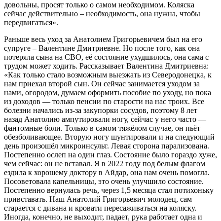
довольны, просят только о самом необходимом. Коляска
сейчас действительно – необходимость, она нужна, чтобы
передвигаться».
Раньше весь уход за Анатолием Григорьевичем был на его
супруге – Валентине Дмитриевне. Но после того, как она
потеряла сына на СВО, её состояние ухудшилось, она сама с
трудом может ходить. Рассказывает Валентина Дмитриевна:
«Как только стало возможным выезжать из Северодонецка, к
нам приехал второй сын. Он сейчас занимается уходом за
нами, огородом, думаем оформить пособие по уходу, но пока
из доходов — только пенсии по старости на нас троих. Все
болезни начались из-за закупорки сосудов, поэтому 8 лет
назад Анатолию ампутировали ногу, сейчас у него часто —
фантомные боли. Только в самом тяжёлом случае, он пьёт
обезболивающее. Вторую ногу шунтировали и на следующий
день произошёл микроинсульт. Левая сторона парализована.
Постепенно ослеп на один глаз. Состояние было гораздо хуже,
чем сейчас: он не вставал. Я в 2022 году под белым флагом
ездила к хорошему доктору в Айдар, она нам очень помогла.
Посоветовала капельницы, это очень улучшило состояние.
Постепенно вернулась речь, через 1,5 месяца стал потихоньку
привставать. Наш Анатолий Григорьевич молодец, сам
старается с дивана и кровати пересаживаться на коляску.
Иногда, конечно, не выходит, падает, рука работает одна и