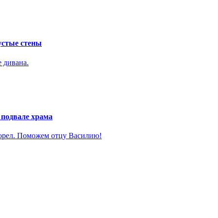
устые стены
е дивана.
 подвале храма
горел. Поможем отцу Василию!