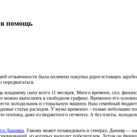
ая помощь
шей отзывчивости была оплачена покупка дорогостоящих заруб
о передвигаться.
едь младшему сыну всего 11 месяцев. Много времени, сил, фина
 что можно выполнять в свободном графике. Временно его основн
брести холодильник и стиральную машину. Наш семейный бюджет
одимые статьи расходов. У мужа временно – только небольшие п
ую технику, даже из бюджетного сегмента. А без плиты, холодил
ого Данияра
. Такому может позавидовать и генерал. Данияр — на
 соревнований, из которых выходит победителем. Летом он фин