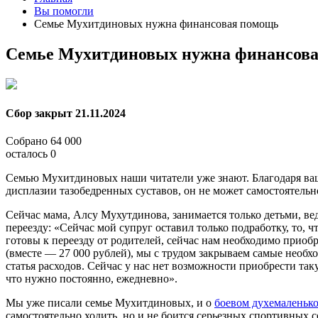
Вы помогли
Семье Мухитдиновых нужна финансовая помощь
Семье Мухитдиновых нужна финансов
Сбор закрыт
21.11.2024
Собрано
64 000
осталось
0
Семью Мухитдиновых наши читатели уже знают. Благодаря ва
дисплазии тазобедренных суставов, он не может самостоятельн
Сейчас мама, Алсу Мухутдинова, занимается только детьми, в
переезду: «Сейчас мой супруг оставил только подработку, то,
готовы к переезду от родителей, сейчас нам необходимо прио
(вместе — 27 000 рублей), мы с трудом закрываем самые необх
статья расходов. Сейчас у нас нет возможности приобрести так
что нужно постоянно, ежедневно».
Мы уже писали семье Мухитдиновых, и о
боевом духемаленьк
самостоятельно ходить, но и не боится серьезных спортивных