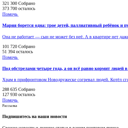
321 300
Собрано
373 700
осталось
Помочь
Мария борется одна: трое детей, паллиативный ребёнок и п
Она не работает — сын не может без неё. А в квартире нет даж
101 720
Собрано
51 394
осталось
Помочь
Под обстрелами четыре года, а он всё равно кормит людей в
Храм в прифронтовом Новодружеске согревал людей. Котёл с
288 635
Собрано
127 930
осталось
Помочь
Рассылка
Подпишитесь на наши новости
Свежие новости и лучшие статьи в вашем почтовом ящике