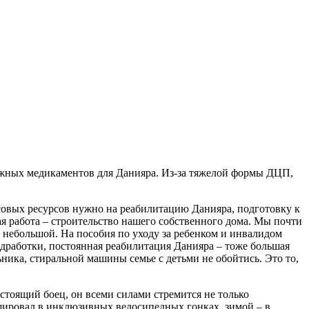
ежных медикаментов для Данияра. Из-за тяжелой формы ДЦП,
нсовых ресурсов нужно на реабилитацию Данияра, подготовку к
ая работа – строительство нашего собственного дома. Мы почти
 небольшой. На пособия по уходу за ребенком и инвалидом
одработки, постоянная реабилитация Данияра – тоже большая
ьника, стиральной машины семье с детьми не обойтись. Это то,
стоящий боец, он всеми силами стремится не только
ишировал в инклюзивных велосипедных гонках, зимой – в