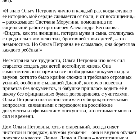
лет).
«Я знаю Ольгу Петровну лично и каждый раз, когда слушаю
ее историю, моё сердце сжимается от боли, и от восхищения,»
– рассказывает Светлана Моругина, помощница по
социальной работе протоиерея Александра Беспалова.
«Видеть, как эта женщина, потеряв мужа и сына, столкнулась
с предательством невестки, бросившей троих детей, – это
невыносимо. Но Ольга Петровна не сломалась, она борется за
каждого ребёнка!»
Несмотря на все трудности, Ольга Петровна изо всех сил
старается создать для детей достойную жизнь. Она
самостоятельно оформила все необходимые документы для
внуков, хотя это было крайне сложно и требовало огромных
усилий, особенно с младшей Дианой, которую невестка
привезла без документов, и бабушке пришлось водить её в
школу без официальных бумаг, договариваясь с учителями.
Ольга Петровна постоянно занимается бюрократическими
вопросами, связанными с переходом на российские
документы и оформлением опекунства, что отнимает много
сил и времени.
Дом Ольги Петровны, хоть и старенький, всегда сияет
чистотой и порядком, клумбы ухожены – она и внуков обучает
порядку и красоте. Данил, Дарья и Диана – воспитанные и