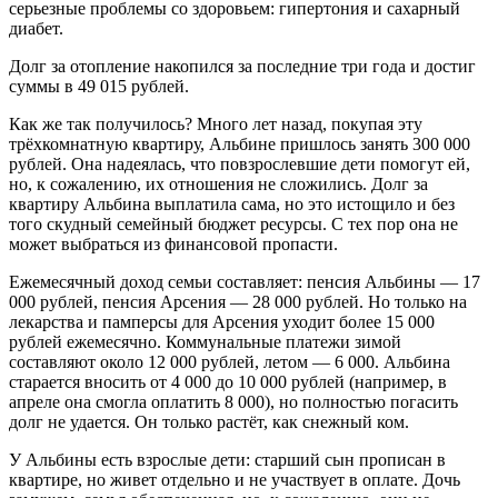
серьезные проблемы со здоровьем: гипертония и сахарный
диабет.
Долг за отопление накопился за последние три года и достиг
суммы в 49 015 рублей.
Как же так получилось? Много лет назад, покупая эту
трёхкомнатную квартиру, Альбине пришлось занять 300 000
рублей. Она надеялась, что повзрослевшие дети помогут ей,
но, к сожалению, их отношения не сложились. Долг за
квартиру Альбина выплатила сама, но это истощило и без
того скудный семейный бюджет ресурсы. С тех пор она не
может выбраться из финансовой пропасти.
Ежемесячный доход семьи составляет: пенсия Альбины — 17
000 рублей, пенсия Арсения — 28 000 рублей. Но только на
лекарства и памперсы для Арсения уходит более 15 000
рублей ежемесячно. Коммунальные платежи зимой
составляют около 12 000 рублей, летом — 6 000. Альбина
старается вносить от 4 000 до 10 000 рублей (например, в
апреле она смогла оплатить 8 000), но полностью погасить
долг не удается. Он только растёт, как снежный ком.
У Альбины есть взрослые дети: старший сын прописан в
квартире, но живет отдельно и не участвует в оплате. Дочь