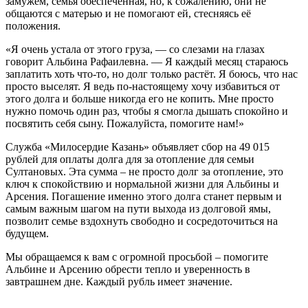
замужем, семья обеспеченная, но, к сожалению, они не
общаются с матерью и не помогают ей, стесняясь её
положения.
«Я очень устала от этого груза, — со слезами на глазах
говорит Альбина Рафаилевна. — Я каждый месяц стараюсь
заплатить хоть что-то, но долг только растёт. Я боюсь, что нас
просто выселят. Я ведь по-настоящему хочу избавиться от
этого долга и больше никогда его не копить. Мне просто
нужно помочь один раз, чтобы я смогла дышать спокойно и
посвятить себя сыну. Пожалуйста, помогите нам!»
Служба «Милосердие Казань» объявляет сбор на 49 015
рублей для оплаты долга для за отопление для семьи
Султановых. Эта сумма – не просто долг за отопление, это
ключ к спокойствию и нормальной жизни для Альбины и
Арсения. Погашение именно этого долга станет первым и
самым важным шагом на пути выхода из долговой ямы,
позволит семье вздохнуть свободно и сосредоточиться на
будущем.
Мы обращаемся к вам с огромной просьбой – помогите
Альбине и Арсению обрести тепло и уверенность в
завтрашнем дне. Каждый рубль имеет значение.