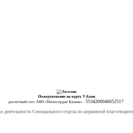
Пожертвование на карту Т-Банк
5534200046652517
расчетный счет АНО «Милосердие Казань» -
.
х деятельности Синодального отдела по церковной благотвори