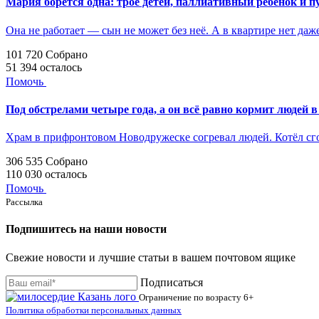
Мария борется одна: трое детей, паллиативный ребёнок и п
Она не работает — сын не может без неё. А в квартире нет даж
101 720
Собрано
51 394
осталось
Помочь
Под обстрелами четыре года, а он всё равно кормит людей в
Храм в прифронтовом Новодружеске согревал людей. Котёл с
306 535
Собрано
110 030
осталось
Помочь
Рассылка
Подпишитесь на наши новости
Свежие новости и лучшие статьи в вашем почтовом ящике
Подписаться
Ограничение по возрасту
6+
Политика обработки персональных данных