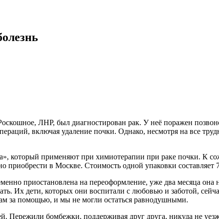
болезнь
Роскошное, ЛНР, был диагностирован рак. У неё поражен позвоно
раций, включая удаление почки. Однако, несмотря на все трудно
», который применяют при химиотерапии при раке почки. К сожа
но приобрести в Москве. Стоимость одной упаковки составляет 7
еменно приостановлена на переоформление, уже два месяца она 
ть. Их дети, которых они воспитали с любовью и заботой, сейча
нам за помощью, и мы не могли остаться равнодушными.
ей. Пережили бомбежки, поддерживая друг друга, никуда не уез