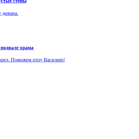
устые стены
е дивана.
 подвале храма
горел. Поможем отцу Василию!