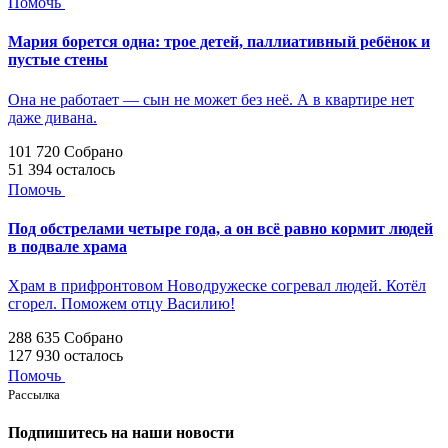
Помочь
Мария борется одна: трое детей, паллиативный ребёнок и
пустые стены
Она не работает — сын не может без неё. А в квартире нет
даже дивана.
101 720
Собрано
51 394
осталось
Помочь
Под обстрелами четыре года, а он всё равно кормит людей
в подвале храма
Храм в прифронтовом Новодружеске согревал людей. Котёл
сгорел. Поможем отцу Василию!
288 635
Собрано
127 930
осталось
Помочь
Рассылка
Подпишитесь на наши новости