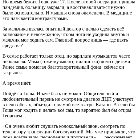
Но время бежит. Гоше уже 17. После второй операции пришла
пандемия, больницу закрыли, а восстанавливаться нужно
было основательно. И мышцы снова окаменели. В медицине
это называется контрактурами.
За мальчика взялась опытный доктор с целью сделать всё
возможное и невозможное, чтобы нога не уходила внутрь и
мальчик мог ходить сам. Главный вопрос лишь — где взять
средства?
В семье работает только отец, но зарплата музыкантов часто
небольшая. Мама (тоже музыкант, пианистка) дома с детьми.
Ранее семье помогал благотворительный фонд, сейчас он
закрылся.
А время идёт.
Пойдёт и Гоша. Иначе быть не может. Общительный и
любознательный парень не смотря на диагноз ДЦП участвует
в велозабегах, объездил с мамой все театры Казани. А если бы
Гоша мог ходить и делать всё сам, то вероятно был бы отцом
Георгием.
«Он очень любит слушать колокольный звон, смотреть по
телевизору трансляции богослужений. Мы уже привыкли, что
дома всегда звон, песнопения и проповеди», — рассказывает