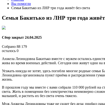
Вы помогли
Семья Бакитько из ЛНР три года живёт без света
Семья Бакитько из ЛНР три года живёт 
Сбор закрыт
24.04.2025
Собрано
88 179
осталось
0
Анжела Леонидовна Бакитько вместе с мужем остались единст
жива во время военных действий. Сегодня они живут одни на в
Уезжать никуда не хотят, здесь погибли многие родные семьи Б
Леонидовна организовала пункт приёма и распределения гума
жизнь.
В прошлом году мы вместе с вами собрали 110 000 рублей на с
света. Жить в помещении без электричества неимоверно сложн
малышей, и растить их без света очень тяжело.
Муж Анжелы Леонидовны тоже не сидит без дела: пробил скважин