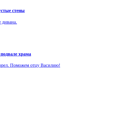
устые стены
е дивана.
 подвале храма
горел. Поможем отцу Василию!