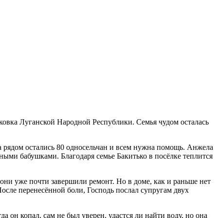
ковка Луганской Народной Республики. Семья чудом осталась
гда рядом остались 80 односельчан и всем нужна помощь. Анжела
ыми бабушками. Благодаря семье Бакитько в посёлке теплится
они уже почти завершили ремонт. Но в доме, как и раньше нет
осле перенесённой боли, Господь послал супругам двух
 он копал, сам не был уверен, удастся ли найти воду, но она