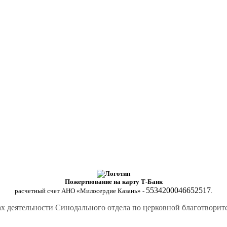
Пожертвование на карту Т-Банк
5534200046652517
расчетный счет АНО «Милосердие Казань» -
.
х деятельности Синодального отдела по церковной благотвори