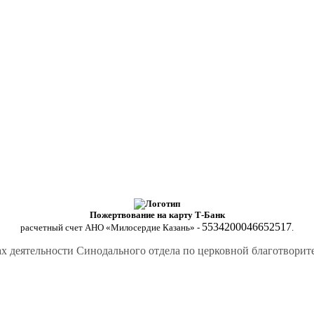
Пожертвование на карту Т-Банк
5534200046652517
расчетный счет АНО «Милосердие Казань» -
.
х деятельности Синодального отдела по церковной благотвори