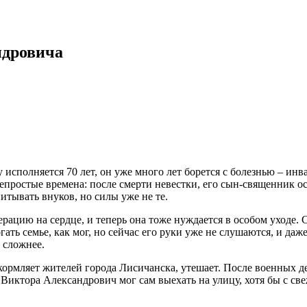
ндровича
исполняется 70 лет, он уже много лет борется с болезнью – инв
непростые времена: после смерти невестки, его сын-священник ос
итывать внуков, но силы уже не те.
ацию на сердце, и теперь она тоже нуждается в особом уходе. 
ать семье, как мог, но сейчас его руки уже не слушаются, и да
ё сложнее.
ормляет жителей города Лисичанска, утешает. После военных д
 Виктора Александрович мог сам выехать на улицу, хотя бы с с