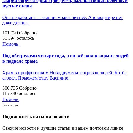
Мария борется одна: трое детей, паллиативный ребёнок и
пустые стены
Она не работает — сын не может без неё. А в квартире нет
даже дивана.
101 720
Собрано
51 394
осталось
Помочь
Под обстрелами четыре года, а он всё равно кормит людей
в подвале храма
Храм в прифронтовом Новодружеске согревал людей. Котёл
сгорел. Поможем отцу Василию!
300 735
Собрано
115 830
осталось
Помочь
Рассылка
Подпишитесь на наши новости
Свежие новости и лучшие статьи в вашем почтовом ящике