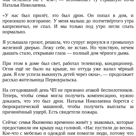
Наталья Николаевна.
«У нас был прилёт, это был дрон. Он попал в дом, и
произошло возгорание. У меня малыш до полчетвёртого утра
капризничал, не спал. И мы только под утро легли спать
нормально.
Я услышала грохот, решила, что супруг вернулся и громыхнул
железной дверью. Лежу себе, не встаю. Но чувствую, нечем
дышать стало, открываю глаза — полный дом чёрного дыма.
При этом в доме был свет, работал телевизор, кондиционер.
Огня ещё не было на крыше, но оттуда уже валил чёрный
дым. Я еле успела выкинуть детей через окна», — продолжает
рассказ жительница Первоуральска.
На сегодняшний день ЧП не признано атакой беспилотников.
Теперь, чтобы семья могла получить компенсацию, нужно
доказать, что это был дрон. Наталья Николаевна борется с
бюрократической машиной, чтобы получить выплаты за
причинённый ущерб. Есть свидетели пожара.
Сейчас семья Якименко временно живёт у знакомых, которые
предоставили им крышу над головой. «Нас пустили до весны.
Кое-что с мебелью и одеждой нам помогли люди, потому что