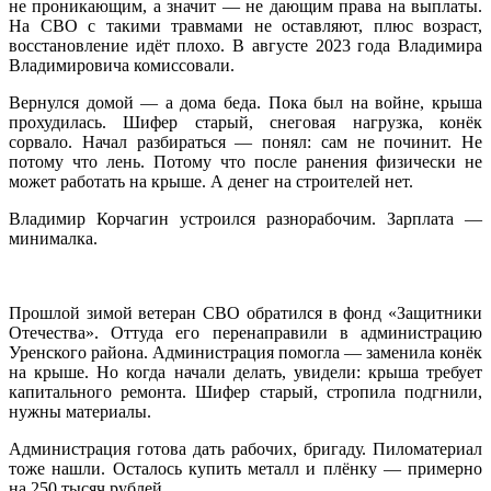
не проникающим, а значит — не дающим права на выплаты.
На СВО с такими травмами не оставляют, плюс возраст,
восстановление идёт плохо. В августе 2023 года Владимира
Владимировича комиссовали.
Вернулся домой — а дома беда. Пока был на войне, крыша
прохудилась. Шифер старый, снеговая нагрузка, конёк
сорвало. Начал разбираться — понял: сам не починит. Не
потому что лень. Потому что после ранения физически не
может работать на крыше. А денег на строителей нет.
Владимир Корчагин устроился разнорабочим. Зарплата —
минималка.
Прошлой зимой ветеран СВО обратился в фонд «Защитники
Отечества». Оттуда его перенаправили в администрацию
Уренского района. Администрация помогла — заменила конёк
на крыше. Но когда начали делать, увидели: крыша требует
капитального ремонта. Шифер старый, стропила подгнили,
нужны материалы.
Администрация готова дать рабочих, бригаду. Пиломатериал
тоже нашли. Осталось купить металл и плёнку — примерно
на 250 тысяч рублей.