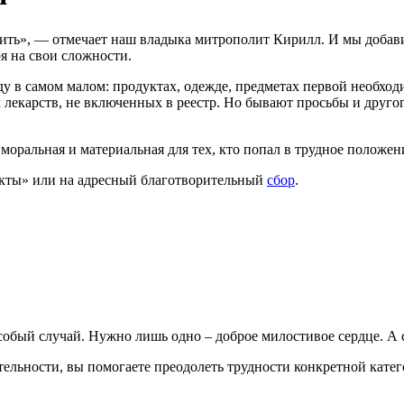
ть», — отмечает наш владыка митрополит Кирилл. И мы добавим
я на свои сложности.
 в самом малом: продуктах, одежде, предметах первой необходи
екарств, не включенных в реестр. Но бывают просьбы и другого
ральная и материальная для тех, кто попал в трудное положен
екты» или на адресный благотворительный
сбор
.
особый случай. Нужно лишь одно – доброе милостивое сердце. 
льности, вы помогаете преодолеть трудности конкретной катег