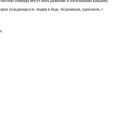
А способы помощи могут быть разными и посильными каждому.
ории нуждающихся: людям в беде, бездомным, одиноким, с
и.