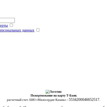
ферты
персональных данных
Пожертвование на карту Т-Банк
5534200046652517
расчетный счет АНО «Милосердие Казань» -
.