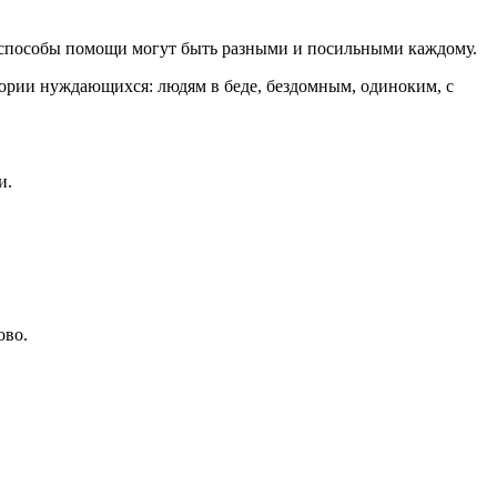
А способы помощи могут быть разными и посильными каждому.
ории нуждающихся: людям в беде, бездомным, одиноким, с
и.
ово.