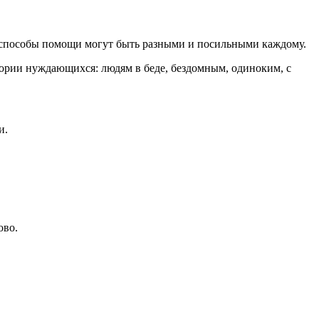
А способы помощи могут быть разными и посильными каждому.
ории нуждающихся: людям в беде, бездомным, одиноким, с
и.
ово.