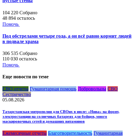
пустые стены
104 220
Собрано
48 894
осталось
Помочь
Под обстрелами четыре года, а он всё равно кормит людей
в подвале храма
306 535
Собрано
110 030
осталось
Помочь
Еще новости по теме
СВО отчеты
Гуманитарная помощь
Добровольцы
СВО
Сестричество
05.08.2026
Татарстанская митрополия для СВОих в июле: «Нива» на фронт,
электростанции на солнечных батареях для бойцов, много
маскировочных сетей и домашних витаминов
Ежемесячные отчеты
Благотворительность
Гуманитарная