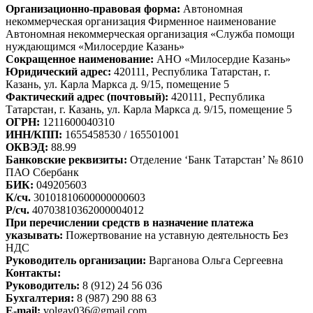
Организационно-правовая форма:
Автономная
некоммерческая организация Фирменное наименование
Автономная некоммерческая организация «Служба помощи
нуждающимся «Милосердие Казань»
Сокращенное наименование:
АНО «Милосердие Казань»
Юридический адрес:
420111, Республика Татарстан, г.
Казань, ул. Карла Маркса д. 9/15, помещение 5
Фактический адрес (почтовый):
420111, Республика
Татарстан, г. Казань, ул. Карла Маркса д. 9/15, помещение 5
ОГРН:
1211600040310
ИНН/КПП:
1655458530 / 165501001
ОКВЭД:
88.99
Банковские реквизиты:
Отделение ‘Банк Татарстан’ № 8610
ПАО Сбербанк
БИК:
049205603
К/сч.
30101810600000000603
Р/сч.
40703810362000004012
При перечислении средств в назначение платежа
указывать:
Пожертвование на уставную деятельность Без
НДС
Руководитель организации:
Варганова Ольга Сергеевна
Контакты:
Руководитель:
8 (912) 24 56 036
Бухгалтерия:
8 (987) 290 88 63
E-mail:
volgav036@gmail.com