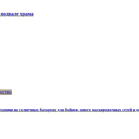
 подвале храма
ество
станции на солнечных батареях для бойцов, много маскировочных сетей и