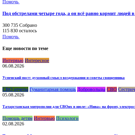
Помочь
Под обстрелами четыре года, а он всё равно кормит людей в
300 735
Собрано
115 830
осталось
Помочь
Еще новости по теме
Интервью
Интересное
06.08.2026
Успенский пост: духовный смысл воздержания и советы священника
СВО отчеты
Гуманитарная помощь
Добровольцы
СВО
Сестрич
05.08.2026
Татарстанская митрополия для СВОих в июле: «Нива» на фронт, электро
Помощь детям
Интервью
Психологи
02.08.2026