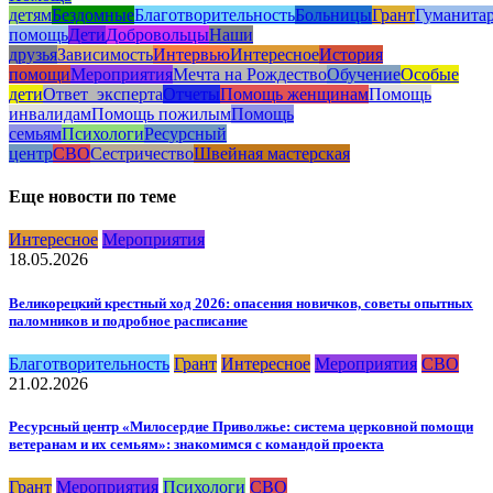
детям
Бездомные
Благотворительность
Больницы
Грант
Гуманита
помощь
Дети
Добровольцы
Наши
друзья
Зависимость
Интервью
Интересное
История
помощи
Мероприятия
Мечта на Рождество
Обучение
Особые
дети
Ответ_эксперта
Отчеты
Помощь женщинам
Помощь
инвалидам
Помощь пожилым
Помощь
семьям
Психологи
Ресурсный
центр
СВО
Сестричество
Швейная мастерская
Еще новости по теме
Интересное
Мероприятия
18.05.2026
Великорецкий крестный ход 2026: опасения новичков, советы опытных
паломников и подробное расписание
Благотворительность
Грант
Интересное
Мероприятия
СВО
21.02.2026
Ресурсный центр «Милосердие Приволжье: система церковной помощи
ветеранам и их семьям»: знакомимся с командой проекта
Грант
Мероприятия
Психологи
СВО