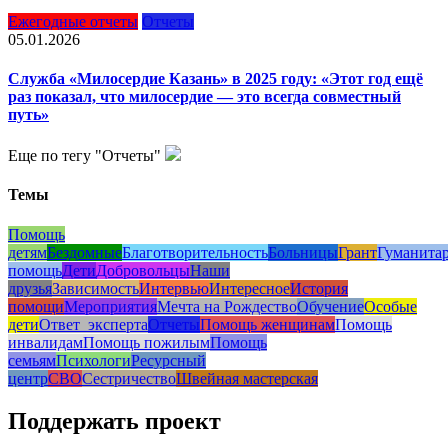
Ежегодные отчеты
Отчеты
05.01.2026
Служба «Милосердие Казань» в 2025 году: «Этот год ещё
раз показал, что милосердие — это всегда совместный
путь»
Еще по тегу "Отчеты"
Темы
Помощь
детям
Бездомные
Благотворительность
Больницы
Грант
Гуманита
помощь
Дети
Добровольцы
Наши
друзья
Зависимость
Интервью
Интересное
История
помощи
Мероприятия
Мечта на Рождество
Обучение
Особые
дети
Ответ_эксперта
Отчеты
Помощь женщинам
Помощь
инвалидам
Помощь пожилым
Помощь
семьям
Психологи
Ресурсный
центр
СВО
Сестричество
Швейная мастерская
Поддержать проект