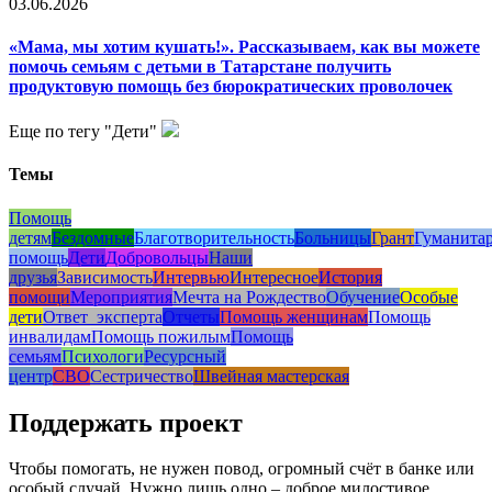
03.06.2026
«Мама, мы хотим кушать!». Рассказываем, как вы можете
помочь семьям с детьми в Татарстане получить
продуктовую помощь без бюрократических проволочек
Еще по тегу "Дети"
Темы
Помощь
детям
Бездомные
Благотворительность
Больницы
Грант
Гуманита
помощь
Дети
Добровольцы
Наши
друзья
Зависимость
Интервью
Интересное
История
помощи
Мероприятия
Мечта на Рождество
Обучение
Особые
дети
Ответ_эксперта
Отчеты
Помощь женщинам
Помощь
инвалидам
Помощь пожилым
Помощь
семьям
Психологи
Ресурсный
центр
СВО
Сестричество
Швейная мастерская
Поддержать проект
Чтобы помогать, не нужен повод, огромный счёт в банке или
особый случай. Нужно лишь одно – доброе милостивое