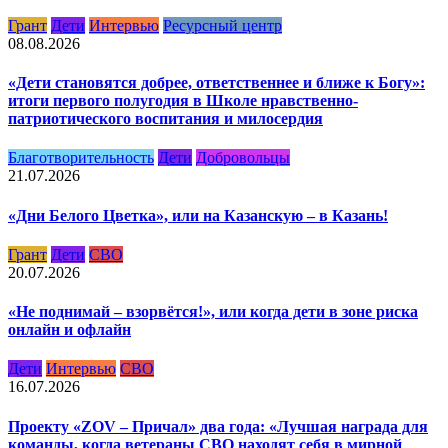
Грант
Дети
Интервью
Ресурсный центр
08.08.2026
«Дети становятся добрее, ответственнее и ближе к Богу»:
итоги первого полугодия в Школе нравственно-
патриотического воспитания и милосердия
Благотворительность
Дети
Добровольцы
21.07.2026
«Дни Белого Цветка», или на Казанскую – в Казань!
Грант
Дети
СВО
20.07.2026
«Не поднимай – взорвётся!», или когда дети в зоне риска
онлайн и офлайн
Дети
Интервью
СВО
16.07.2026
Проекту «ZOV – Причал» два года: «Лучшая награда для
команды, когда ветераны СВО находят себя в мирной