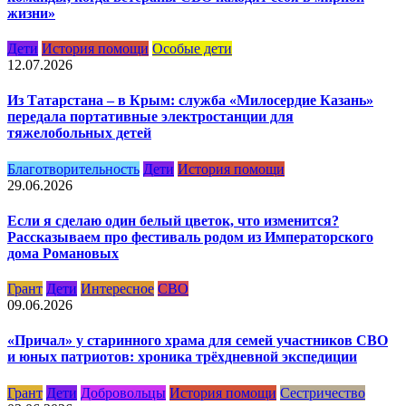
жизни»
Дети
История помощи
Особые дети
12.07.2026
Из Татарстана – в Крым: служба «Милосердие Казань»
передала портативные электростанции для
тяжелобольных детей
Благотворительность
Дети
История помощи
29.06.2026
Если я сделаю один белый цветок, что изменится?
Рассказываем про фестиваль родом из Императорского
дома Романовых
Грант
Дети
Интересное
СВО
09.06.2026
«Причал» у старинного храма для семей участников СВО
и юных патриотов: хроника трёхдневной экспедиции
Грант
Дети
Добровольцы
История помощи
Сестричество