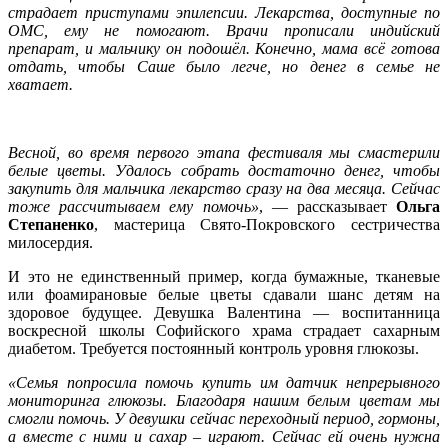
страдает приступами эпилепсии. Лекарства, доступные по
ОМС, ему не помогают. Врачи прописали индийский
препарат, и мальчику он подошёл. Конечно, мама всё готова
отдать, чтобы Саше было легче, но денег в семье не
хватает.
Весной, во время первого этапа фестиваля мы смастерили
белые цветы. Удалось собрать достаточно денег, чтобы
закупить для мальчика лекарство сразу на два месяца. Сейчас
тоже рассчитываем ему помочь»
, — рассказывает
Ольга
Степаненко
, мастерица Свято-Покровского сестричества
милосердия.
И это не единственный пример, когда бумажные, тканевые
или фоамирановые белые цветы сдавали шанс детям на
здоровое будущее. Девушка Валентина — воспитанница
воскресной школы Софийского храма страдает сахарным
диабетом. Требуется постоянный контроль уровня глюкозы.
«Семья попросила помочь купить им датчик непрерывного
мониторинга глюкозы. Благодаря нашим белым цветам мы
смогли помочь. У девушки сейчас переходный период, гормоны,
а вместе с ними и сахар – играют. Сейчас ей очень нужна