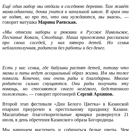
Ещё один набор мы отдали в соседнюю деревню. Там живёт
мама-одиночка, дочка учится в начальной школе. В храм они
не ходят, но про то, что они нуждаются, мы знаем»
, —
говорит матушка
Марина
Раевская.
«Мы отвезли наборы и рюкзаки в Русское Никольское,
Песчаные Ковали, Столбище. Наша прихожанка рассказала
про своих соседей, у них пятеро детей. Но семья
неблагополучная, родители без работы и без денег.
Есть у нас семьи, где бабушки растят детей, потому что
мамы и папы ведут асоциальный образ жизни. Им мы тоже
помогли. Конечно, они очень рады и благодарны. Многие
родители сильно смущаются. Они рады получить эту
помощь, но стесняются своего нелёгкого, бедственного
положения»
, — говорит протоиерей
Сергий Архипов.
Второй этап фестиваля «Дни Белого Цветка» в Казанской
епархии приурочен к престольному празднику Казани.
Масштабные благотворительные ярмарки развернутся 21
июля, в день обретения Казанского образа Богородицы.
Мы начинаем мастерить и собираться белые цветы. Чем