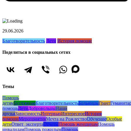
29.06.2026
Благотворительность
Дети
История помощи
Поделиться в социальных сетях
Темы
Помощь
детям
Бездомные
Благотворительность
Больницы
Грант
Гуманита
помощь
Дети
Добровольцы
Наши
друзья
Зависимость
Интервью
Интересное
История
помощи
Мероприятия
Мечта на Рождество
Обучение
Особые
дети
Ответ_эксперта
Отчеты
Помощь женщинам
Помощь
инвалидам
Помощь пожилым
Помощь