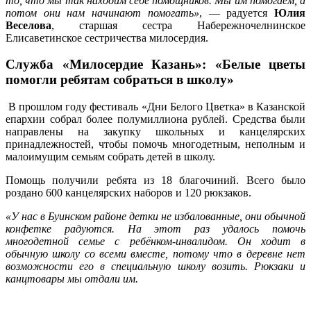
то, что мы так находим себе помощников. Мы им помогаем, а
потом они нам начинают помогать»
, — радуется
Юлия
Веселова
, старшая сестра Набережночелнинское
Елисаветинское сестричества милосердия.
Служба «Милосердие Казань»: «Белые цветы
помогли ребятам собраться в школу»
В прошлом году фестиваль «Дни Белого Цветка» в Казанской
епархии собрал более полумиллиона рублей. Средства были
направлены на закупку школьных и канцелярских
принадлежностей, чтобы помочь многодетным, неполным и
малоимущим семьям собрать детей в школу.
Помощь получили ребята из 18 благочиний. Всего было
роздано 600 канцелярских наборов и 120 рюкзаков.
«У нас в Буинском районе детки не избалованные, они обычной
конфетке радуются. На этот раз удалось помочь
многодетной семье с ребёнком-инвалидом. Он ходит в
обычную школу со всеми вместе, потому что в деревне нет
возможности его в специальную школу возить. Рюкзаки и
канцтовары мы отдали им.