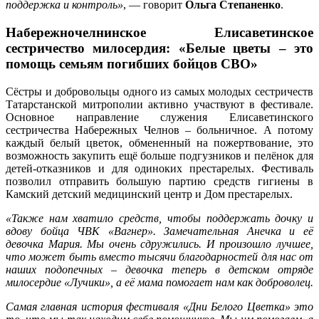
поддержка и контроль»
, — говорит
Ольга Степаненко
.
Набережночелнинское Елисаветинское
сестричество милосердия: «Белые цветы – это
помощь семьям погибших бойцов СВО»
Сёстры и добровольцы одного из самых молодых сестричеств
Татарстанской митрополии активно участвуют в фестивале.
Основное направление служения Елисаветинского
сестричества Набережных Челнов – больничное. А потому
каждый белый цветок, обмененный на пожертвование, это
возможность закупить ещё больше подгузников и пелёнок для
детей-отказников и для одиноких престарелых. Фестиваль
позволил отправить большую партию средств гигиены в
Камский детский медицинский центр и Дом престарелых.
«Также нам хватило средств, чтобы поддержать дочку и
вдову бойца ЧВК «Вагнер». Замечательная Анечка и её
девочка Мария. Мы очень сдружились. И произошло лучшее,
что может быть вместо тысячи благодарностей для нас от
наших подопечных – девочка теперь в детском отряде
милосердие «Лучики», а её мама помогает нам как доброволец.
Самая главная история фестиваля «Дни Белого Цветка» это