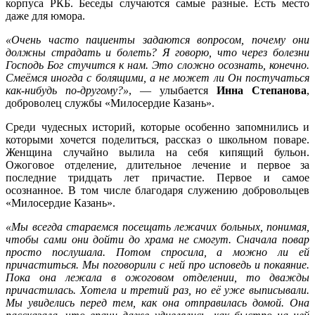
корпуса РКБ. Беседы случаются самые разные. Есть место
даже для юмора.
«Очень часто пациенты задаются вопросом, почему они
должны страдать и болеть? Я говорю, что через болезни
Господь Бог стучится к нам. Это сложно осознать, конечно.
Смеёмся иногда с болящими, а не может ли Он постучаться
как-нибудь по-другому?»
, — улыбается
Инна Степанова
,
доброволец службы «Милосердие Казань».
Среди чудесных историй, которые особенно запомнились и
которыми хочется поделиться, рассказ о школьном поваре.
Женщина случайно вылила на себя кипящий бульон.
Ожоговое отделение, длительное лечение и первое за
последние тридцать лет причастие. Первое и самое
осознанное. В том числе благодаря служению добровольцев
«Милосердие Казань».
«Мы всегда стараемся посещать лежачих больных, понимая,
чтобы сами они дойти до храма не смогут. Сначала повар
просто послушала. Потом спросила, а можно ли ей
причаститься. Мы поговорили с ней про исповедь и покаяние.
Пока она лежала в ожоговом отделении, то дважды
причастилась. Хотела и третий раз, но её уже выписывали.
Мы увиделись перед тем, как она отправилась домой. Она