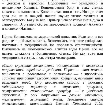
– детском и взрослом. Подопечные — безнадёжно и
неизлечимо больные. Концентрация боли в этих стенах,
кажется, невыносимая. Конечно, так оно и есть. Но при этом
едва ли не в каждой палате звучат тихие молитвы и
благодарности Богу за всё. Пример невероятной силы духа и
смирения. Это видят сёстры милосердия в хосписе «Анжела»
и хосписе «Наташа».
Ирина Большакова из медицинской династии. Родители и все
родные – в белых халатах. Вспоминает, что тоже собиралась
поступать в медицинский, но побоялась ответственности.
Выучилась на экономическом. Спустя годы Ирина всё же
начала служение в больничных стенах. Не как врач или
медицинская сестра, а как сестра милосердия.
«Само служение заключается одновременно в нескольких
направлениях: требном и уходовом. Первое — это помощь
пациентам в подготовке и батюшкам — в проведении
Таинств причастия, елеосвящения, крещения, венчания, иных
церковных треб. Оно неразрывно связано с помощью
медицинскому персоналу в кормлении, прогулках,
осуществлении гигиенических процедур — с уходовым
служением. У всех пациентов — разные характеры,
темперамент, жизненный опыт. Некоторые сначала
отказываются причащаться Святых Христовых Тайн,