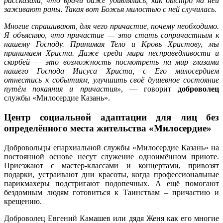
рассказала, что врачи даже удивлялись, как быстро на ней
заживают раны. Такая вот Божья милостью с ней случилась.
Многие спрашивают, для чего причастие, почему необходимо.
Я объясняю, что причастие — это стать сопричастным к
нашему Господу. Принимая Тело и Кровь Христову, мы
принимаем Христа. Даже среди мира несправедливости и
скорбей — это возможность посмотреть на мир глазами
нашего Господа Иисуса Христа, с Его милосердием
отнестись к событиям, улучшить своё душевное состояние
путём покаяния и причастия»
, — говорит
доброволец
службы «Милосердие Казань».
Центр социальной адаптации для лиц без
определённого места жительства «Милосердие»
Добровольцы епархиальной службы «Милосердие Казань» на
постоянной основе несут служение одноимённом приюте.
Приезжают с мастер-классами и концертами, привозят
подарки, устраивают дни красоты, когда профессиональные
парикмахеры подстригают подопечных. А ещё помогают
бездомным людям готовиться к Таинствам – причастию и
крещению.
Доброволец Евгений Камашев или дядя Женя
как его многие