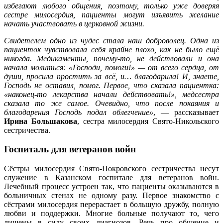
избегают любого общения, поэтому, только уже доверяя
сестре милосердия, пациенты могут изъявить желание
начать участвовать в церковной жизни.
Свидетелем одно из чудес стала наш доброволец. Одна из
пациенток чувствовала себя крайне плохо, как не было ещё
никогда. Медикаменты, почему-то, не действовали и она
начала молиться: «Господи, помоги!» — от всего сердца, от
души, просила простить за всё, и… благодарила! И, знаете,
Господь не оставил, помог. Первое, что сказала пациентка:
«наконец-то лекарства начали действовать!», медсестра
сказала то же самое. Очевидно, что после покаяния и
благодарения Господь подал облегчение»
, — рассказывает
Ирина Большакова
, сестра милосердия Свято-Никольского
сестричества.
Госпиталь для ветеранов войн
Сёстры милосердия Свято-Покровского сестричества несут
служение в Казанском госпитале для ветеранов войн.
Лечебный процесс устроен так, что пациенты оказываются в
больничных стенах не одному разу. Первое знакомство с
сёстрами милосердия перерастает в большую дружбу, полную
любви и поддержки. Многие больные получают то, чего
лишены в силу своих диагнозов. Речь про общение и