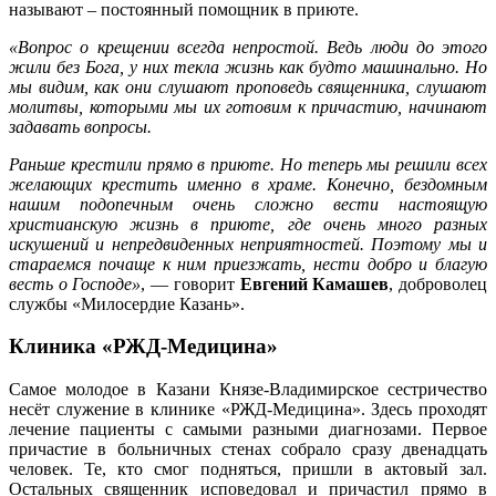
называют – постоянный помощник в приюте.
«Вопрос о крещении всегда непростой. Ведь люди до этого
жили без Бога, у них текла жизнь как будто машинально. Но
мы видим, как они слушают проповедь священника, слушают
молитвы, которыми мы их готовим к причастию, начинают
задавать вопросы.
Раньше крестили прямо в приюте. Но теперь мы решили всех
желающих крестить именно в храме. Конечно, бездомным
нашим подопечным очень сложно вести настоящую
христианскую жизнь в приюте, где очень много разных
искушений и непредвиденных неприятностей. Поэтому мы и
стараемся почаще к ним приезжать, нести добро и благую
весть о Господе»
, — говорит
Евгений Камашев
, доброволец
службы «Милосердие Казань».
Клиника «РЖД-Медицина»
Самое молодое в Казани Князе-Владимирское сестричество
несёт служение в клинике «РЖД-Медицина». Здесь проходят
лечение пациенты с самыми разными диагнозами. Первое
причастие в больничных стенах собрало сразу двенадцать
человек. Те, кто смог подняться, пришли в актовый зал.
Остальных священник исповедовал и причастил прямо в