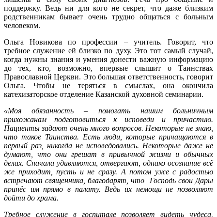
поддержку. Ведь ни для кого не секрет, что даже близким
родственникам бывает очень трудно общаться с больным
человеком.
Ольга Новикова по профессии – учитель. Говорит, что
требное служение ей близко по духу. Это тот самый случай,
когда нужны знания и умения донести важную информацию
до тех, кто, возможно, впервые слышит о Таинствах
Православной Церкви. Это большая ответственность, говорит
Ольга. Чтобы не теряться в смыслах, она окончила
катехизаторское отделение Казанской духовной семинарии.
«Моя обязанность – помогать нашим больничным
прихожанам подготовиться к исповеди и причастию.
Пациенты задают очень много вопросов. Некоторые не знаю,
что такое Таинства. Есть люди, которые причащаются в
первый раз, никогда не исповедовались. Некоторые даже не
думают, что они грешат в привычной жизни и обычных
делах. Сначала удивляются, отвергают, однако осознание всё
же приходит, пусть и не сразу. А потом уже с радостью
встречают священника, благодарят, что Господь свои Дары
принёс им прямо в палату. Ведь их немощи не позволяют
дойти до храма.
Требное служение в госпитале позволяет видеть чудеса,