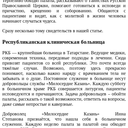
Терпеливо обходят палаты, рассказывают о Таинствах Русской
Православной Церкви, помогают готовиться к исповеди и
причастию, крещению и соборованию. Общаются с
пациентами и видят, как с молитвой в жизни человека
начинают случаться чудеса.
Сразу несколько тому свидетельств в нашей статье.
Республиканская клиническая больница
РКБ — крупнейшая больница в Татарстане. Ведущие медики,
современная техника, передовые подходы в лечении. Сюда
привозят пациентов со всей республики. Это почти всегда
тяжёлые случаи. Возможно, поэтому здесь прекрасно
понимают, насколько важно наряду с врачеванием тела не
забывать и о душе. Постоянное служение в больнице несут
добровольцы службы «Милосердие Казань». Каждую субботу
в больничном храме РКБ совершается литургия, пациенты
исповедуются и причащаются. Задача добровольцев – обойти
палаты, рассказать о такой возможности, ответить на вопросы,
даже самые непростые и каверзные.
Доброволец «Милосердие Казань» Инна
Степанова
признаётся, что нашла себя в больничном
служении. Каждую неделю палата за палатой она обходит