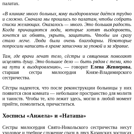
палатах.
«В клинике много больных, кому выздоровление даётся трудно
и сложно. Сначала мы прошлись по палатам, чтобы собрать
списки желающих. Оказалось — много. Это большая радость.
Когда причащаются люди, которые хотят выздороветь,
хочется их обнять, укрыть, защитить. Чтобы им сразу
стало легче. Люди были очень благодарны. Некоторые
попросили написать в храме записочки за упокой и за здравие.
Там, где врачи лечат тело, сёстры и священник помогают
исцелять душу. Это большое дело — быть рядом с теми, кто
на пути к выздоровлению»
, — говорит
Елена Жевнерова
,
старшая сестра милосердия Князе-Владимирского
сестричества.
Сёстры надеются, что после реконструкции больницы у них
появится своя комната — небольшое пространство для молитв
и таинств. Чтобы те, кто лежит здесь, могли в любой момент
прийти, помолиться, причаститься.
Хосписы «Анжела» и «Наташа»
Сестры милосердия Свято-Никольского сестричества несут
уходовое и требное служение сразу в двух Казанских хосписах