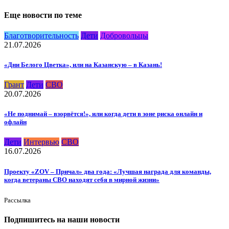
Еще новости по теме
Благотворительность
Дети
Добровольцы
21.07.2026
«Дни Белого Цветка», или на Казанскую – в Казань!
Грант
Дети
СВО
20.07.2026
«Не поднимай – взорвётся!», или когда дети в зоне риска онлайн и
офлайн
Дети
Интервью
СВО
16.07.2026
Проекту «ZOV – Причал» два года: «Лучшая награда для команды,
когда ветераны СВО находят себя в мирной жизни»
Рассылка
Подпишитесь на наши новости