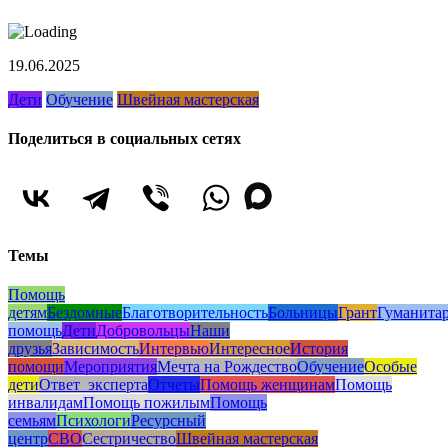
19.06.2025
Дети
Обучение
Швейная мастерская
Поделиться в социальных сетях
Темы
Помощь
детям
Бездомные
Благотворительность
Больницы
Грант
Гуманита
помощь
Дети
Добровольцы
Наши
друзья
Зависимость
Интервью
Интересное
История
помощи
Мероприятия
Мечта на Рождество
Обучение
Особые
дети
Ответ_эксперта
Отчеты
Помощь женщинам
Помощь
инвалидам
Помощь пожилым
Помощь
семьям
Психологи
Ресурсный
центр
СВО
Сестричество
Швейная мастерская