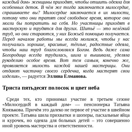
каждый дом» женщины приходят, чтобы отшить одеяла для
особенных деток. В чём же тогда заключается милосердие,
спрашиваете вы? Милосердие заключается в их милости,
потому что они тратят своё свободное время, которое они
могли бы потратить на себя. Но участницы приходят в
мастерскую и трудятся для других. Шитьё — это нелёгкий
труд, но они стараются, у них Божьей помощью получается.
Перед началом работы мы всегда молимся, чтобы у нас
получались хорошие, красивые, тёплые, радостные одеяла,
чтобы наш труд благословлялся Богом. Ведь даже сама
Богородица всегда трудилась, шила и вышивала, уделяла
рукоделию особое время. Вот тем самым, конечно же,
проявляется милость каждой нашей мастерицы. Они
отдают частичку своего сердечка, когда мастерят свои
изделия»
, — радуется
Эллина Елманова.
Триста пятьдесят полосок и цвет неба
Среди тех, кто принимал участие в третьем сезоне
«МилосердиЯ в каждый дом» — пенсионерка Татьяна
Князькова. Причём это далеко не первое её участие в швейном
проекте. Татьяна шила прихватки и шоперы, пасхальные яйца
и курочек, но одеяла для больных детей – это совершенно
иной уровень мастерства и ответственности.