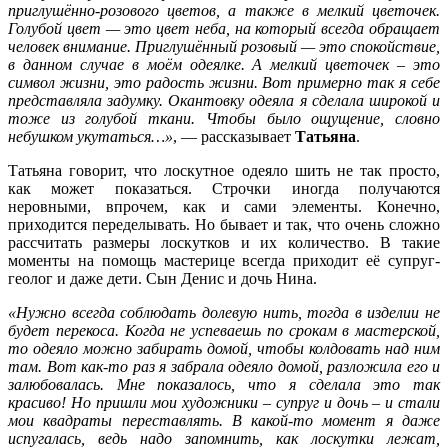
приглушённо-розового цветов, а также в мелкий цветочек.
Голубой цвет — это цвет неба, на который всегда обращает
человек внимание. Приглушённый розовый — это спокойствие,
в данном случае в моём одеялке. А мелкий цветочек – это
символ жизни, это радость жизни. Вот примерно так я себе
представляла задумку. Окантовку одеяла я сделала широкой и
тоже из голубой ткани. Чтобы было ощущение, словно
небушком укутаться…»
, — рассказывает
Татьяна
.
Татьяна говорит, что лоскутное одеяло шить не так просто,
как может показаться. Строчки иногда получаются
неровными, впрочем, как и сами элементы. Конечно,
приходится переделывать. Но бывает и так, что очень сложно
рассчитать размеры лоскутков и их количество. В такие
моменты на помощь мастерице всегда приходит её супруг-
геолог и даже дети. Сын Денис и дочь Нина.
«Нужно всегда соблюдать долевую нить, тогда в изделии не
будет перекоса. Когда не успеваешь по срокам в мастерской,
то одеяло можно забирать домой, чтобы колдовать над ним
там. Вот как-то раз я забрала одеяло домой, разложила его и
залюбовалась. Мне показалось, что я сделала это так
красиво! Но пришли мои художники – супруг и дочь – и стали
мои квадраты переставлять. В какой-то момент я даже
испугалась, ведь надо запомнить, как лоскутки лежат,