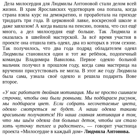
Дела милосердия для Людмилы Антоновой стали делом всей
жизни. В храм Ярославских чудотворцев она попала, когда
страна взяла курс на демократию, и проработала на приходе
тридцать три года. В церковной лавке, воскресной школе и
даже завхозом! А когда вышла на пенсию, поняла, что сил ещё
много, а дел милосердия ещё больше. Так Людмила и
оказалась в швейной мастерской. За всё время участия в
проекте она отшила пять одеял, два из которых в этом сезоне.
Так получилось, что два года подряд обладателем одеял
Людмилы становился один и тот же ребёнок, подопечный
команды Владимира Вавилова. Первое одеяло больной
мальчик получил в прошлом году, когда сама мастерица на
вручении присутствовать не могла. В этот же году Людмила
была сама, узнала своё одеяло и решила подарить Вове
второе.
«У нас работает двойная мотивация. Мы не просто сшиваем
строчки, чтобы они были ровными. Мы подбираем рисунок,
мы подбираем цвет. Если собрать несочетаемые цвета,
одеяло смотреться не будет. А наши одеяла такими
красивыми получаются! Но наша главная мотивация в том,
что мы шьём одеяла для больных деток, чтобы им стало
хоть чуточку теплее и радостнее»
, — говорит участница
проекта «Милосердие в каждый дом»
Людмила Антонова.