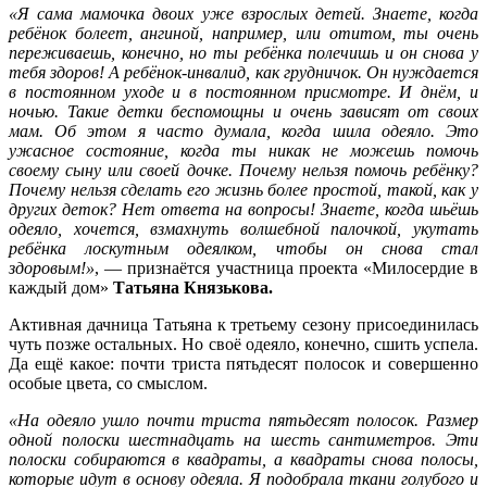
«Я сама мамочка двоих уже взрослых детей. Знаете, когда
ребёнок болеет, ангиной, например, или отитом, ты очень
переживаешь, конечно, но ты ребёнка полечишь и он снова у
тебя здоров! А ребёнок-инвалид, как грудничок. Он нуждается
в постоянном уходе и в постоянном присмотре. И днём, и
ночью. Такие детки беспомощны и очень зависят от своих
мам. Об этом я часто думала, когда шила одеяло. Это
ужасное состояние, когда ты никак не можешь помочь
своему сыну или своей дочке. Почему нельзя помочь ребёнку?
Почему нельзя сделать его жизнь более простой, такой, как у
других деток? Нет ответа на вопросы! Знаете, когда шьёшь
одеяло, хочется, взмахнуть волшебной палочкой, укутать
ребёнка лоскутным одеялком, чтобы он снова стал
здоровым!»
, — признаётся участница проекта «Милосердие в
каждый дом»
Татьяна Князькова.
Активная дачница Татьяна к третьему сезону присоединилась
чуть позже остальных. Но своё одеяло, конечно, сшить успела.
Да ещё какое: почти триста пятьдесят полосок и совершенно
особые цвета, со смыслом.
«На одеяло ушло почти триста пятьдесят полосок. Размер
одной полоски шестнадцать на шесть сантиметров. Эти
полоски собираются в квадраты, а квадраты снова полосы,
которые идут в основу одеяла. Я подобрала ткани голубого и