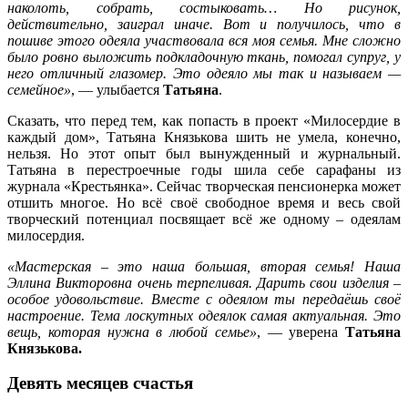
наколоть, собрать, состыковать… Но рисунок,
действительно, заиграл иначе. Вот и получилось, что в
пошиве этого одеяла участвовала вся моя семья. Мне сложно
было ровно выложить подкладочную ткань, помогал супруг, у
него отличный глазомер. Это одеяло мы так и называем —
семейное»
, — улыбается
Татьяна
.
Сказать, что перед тем, как попасть в проект «Милосердие в
каждый дом», Татьяна Князькова шить не умела, конечно,
нельзя. Но этот опыт был вынужденный и журнальный.
Татьяна в перестроечные годы шила себе сарафаны из
журнала «Крестьянка». Сейчас творческая пенсионерка может
отшить многое. Но всё своё свободное время и весь свой
творческий потенциал посвящает всё же одному – одеялам
милосердия.
«Мастерская – это наша большая, вторая семья! Наша
Эллина Викторовна очень терпеливая. Дарить свои изделия –
особое удовольствие. Вместе с одеялом ты передаёшь своё
настроение. Тема лоскутных одеялок самая актуальная. Это
вещь, которая нужна в любой семье»
, — уверена
Татьяна
Князькова.
Девять месяцев счастья