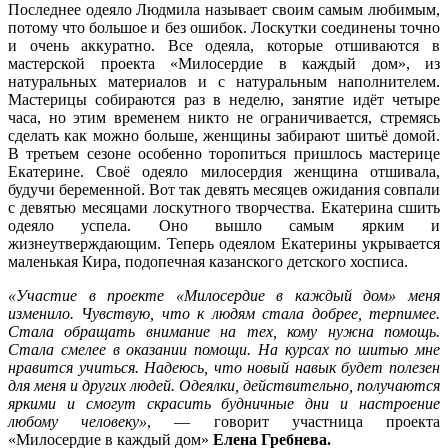
Последнее одеяло Людмила называет своим самым любимым,
потому что большое и без ошибок. Лоскутки соединены точно
и очень аккуратно. Все одеяла, которые отшиваются в
мастерской проекта «Милосердие в каждый дом», из
натуральных материалов и с натуральным наполнителем.
Мастерицы собираются раз в неделю, занятие идёт четыре
часа, но этим временем никто не ограничивается, стремясь
сделать как можно больше, женщины забирают шитьё домой.
В третьем сезоне особенно торопиться пришлось мастерице
Екатерине. Своё одеяло милосердия женщина отшивала,
будучи беременной. Вот так девять месяцев ожидания совпали
с девятью месяцами лоскутного творчества. Екатерина сшить
одеяло успела. Оно вышло самым ярким и
жизнеутверждающим. Теперь одеялом Екатерины укрывается
маленькая Кира, подопечная казанского детского хосписа.
«Участие в проекте «Милосердие в каждый дом» меня
изменило. Чувствую, что к людям стала добрее, терпимее.
Стала обращать внимание на тех, кому нужна помощь.
Стала смелее в оказании помощи. На курсах по шитью мне
нравится учиться. Надеюсь, что новый навык будет полезен
для меня и других людей. Одеялки, действительно, получаются
яркими и смогут скрасить будничные дни и настроение
любому человеку»
, — говорит участница проекта
«Милосердие в каждый дом»
Елена Гребнева.