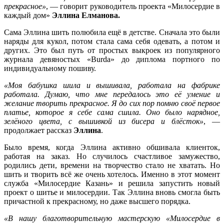
прекрасное»
, — говорит руководитель проекта «Милосердие в
каждый дом»
Эллина Елманова.
Сама Эллина шить полюбила ещё в детстве. Сначала это были
наряды для кукол, потом стала сама себя одевать, а потом и
других. Это был путь от простых выкроек из популярного
журнала девяностых «Burda» до диплома портного по
индивидуальному пошиву.
«Моя бабушка шила и вышивала, работала на фабрике
работала. Думаю, что мне передалось это её умение и
желание творить прекрасное. Я до сих пор помню своё первое
платье, которое я себе сама сшила. Оно было нарядное,
зелёного цвета, с вышивкой из бисера и блёсток»
, —
продолжает рассказ
Эллина
.
Было время, когда Эллина активно обшивала клиенток,
работая на заказ. Но случилось счастливое замужество,
родились дети, времени на творчество стало не хватать. Но
шить и творить всё же очень хотелось. Именно в этот момент
служба «Милосердие Казань» и решила запустить новый
проект о шитье и милосердии. Так Эллина вновь смогла быть
причастной к прекрасному, но даже высшего порядка.
«В нашу благотворительную мастерскую «Милосердие в