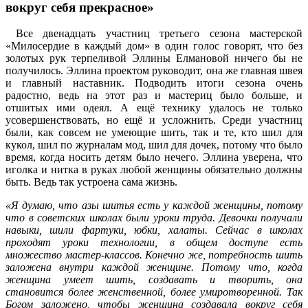
вокруг себя прекрасное»
Все двенадцать участниц третьего сезона мастерской
«Милосердие в каждый дом» в один голос говорят, что без
золотых рук терпеливой Эллины Елмановой ничего бы не
получилось. Эллина проектом руководит, она же главная швея
и главный наставник. Подводить итоги сезона очень
радостно, ведь на этот раз и мастериц было больше, и
отшитых ими одеял. А ещё технику удалось не только
усовершенствовать, но ещё и усложнить. Среди участниц
были, как совсем не умеющие шить, так и те, кто шил для
кукол, шил по журналам мод, шил для дочек, потому что было
время, когда носить детям было нечего. Эллина уверена, что
иголка и нитка в руках любой женщины обязательно должны
быть. Ведь так устроена сама жизнь.
«Я думаю, что азы шитья есть у каждой женщины, потому
что в советских школах были уроки труда. Девочки получали
навыки, шили фартуки, юбки, халаты. Сейчас в школах
проходят уроки технологии, в общем доступе есть
множество мастер-классов. Конечно же, потребность шить
заложена внутри каждой женщине. Потому что, когда
женщина умеет шить, создавать и творить, она
становится более женственной, более умиротворенной. Так
Богом заложено, чтобы женщина создавала вокруг себя