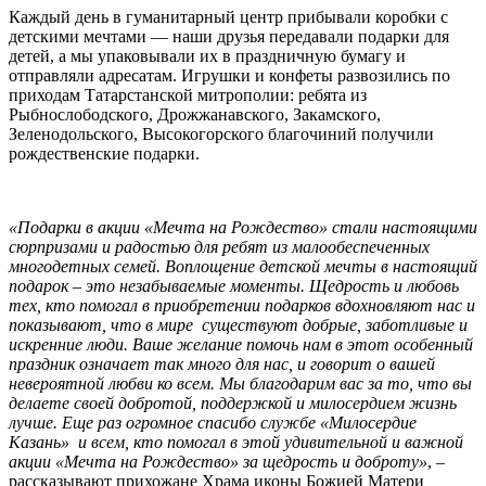
Каждый день в гуманитарный центр прибывали коробки с
детскими мечтами — наши друзья передавали подарки для
детей, а мы упаковывали их в праздничную бумагу и
отправляли адресатам. Игрушки и конфеты развозились по
приходам Татарстанской митрополии: ребята из
Рыбнослободского, Дрожжанавского, Закамского,
Зеленодольского, Высокогорского благочиний получили
рождественские подарки.
«Подарки в акции «Мечта на Рождество» стали настоящими
сюрпризами и радостью для ребят из малообеспеченных
многодетных семей. Воплощение детской мечты в настоящий
подарок – это незабываемые моменты. Щедрость и любовь
тех, кто помогал в приобретении подарков вдохновляют нас и
показывают, что в мире
существуют добрые, заботливые и
искренние люди. Ваше желание помочь нам в этот особенный
праздник означает так много для нас, и говорит о вашей
невероятной любви ко всем. Мы благодарим вас за то, что вы
делаете своей добротой, поддержкой и милосердием жизнь
лучше. Еще раз огромное спасибо службе «Милосердие
Казань»
и всем, кто помогал в этой удивительной и важной
акции «Мечта на Рождество» за щедрость и доброту»
, –
рассказывают прихожане Храма иконы Божией Матери