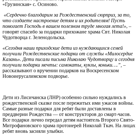
«Грузинская» с. Осиново.
«Сердечно благодарим за Рождественский сюрприз, за то,
что создаете настроение детям и их родителям! Пусть
помогает Господь в вашем полезном труде многая лета!»
, –
говорят спасибо за подарки прихожане храма Свт. Николая
Чудотворца г. Зеленодольска.
«Сегодня наши приходские дети из нуждающихся семей
получили Рождественские подарки от службы «Милосердие
Казань». Дети писали письма Николаю Чудотворцу и сегодня
получили подарки мечты: самокаты, куклы, коньки….”,
–
рассказывают о вручении подарков на Воскресенском
Новоиерусалимском подворье.
Дети из Лисичанска (ЛНР) особенно сильно нуждались в
рождественской сказке после пережитых ими ужасов войны.
Самые разные подарки для ребят были доставлены в
преддверии Рождества — от конструкторов до смарт-часов.
Все подарки лично передал детям настоятель Второго Свято-
Митрофановского храма протоиерей Николай Ткач. На лицах
ребят вновь засияли улыбки.