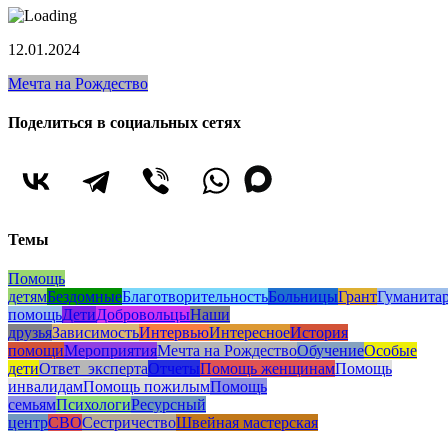
12.01.2024
Мечта на Рождество
Поделиться в социальных сетях
Темы
Помощь
детям
Бездомные
Благотворительность
Больницы
Грант
Гуманита
помощь
Дети
Добровольцы
Наши
друзья
Зависимость
Интервью
Интересное
История
помощи
Мероприятия
Мечта на Рождество
Обучение
Особые
дети
Ответ_эксперта
Отчеты
Помощь женщинам
Помощь
инвалидам
Помощь пожилым
Помощь
семьям
Психологи
Ресурсный
центр
СВО
Сестричество
Швейная мастерская