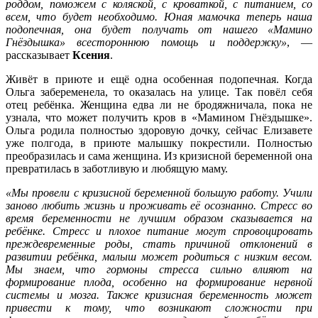
роддом, поможем с коляской, с кроваткой, с питанием, со
всем, что будет необходимо. Юная мамочка теперь наша
подопечная, она будет получать от нашего «Мамино
Гнёздышка» всестороннюю помощь и поддержку»
, —
рассказывает
Ксения
.
Живёт в приюте и ещё одна особенная подопечная. Когда
Ольга забеременела, то оказалась на улице. Так повёл себя
отец ребёнка. Женщина едва ли не бродяжничала, пока не
узнала, что может получить кров в «Мамином Гнёздышке».
Ольга родила полностью здоровую дочку, сейчас Елизавете
уже полгода, в приюте малышку покрестили. Полностью
преобразилась и сама женщина. Из кризисной беременной она
превратилась в заботливую и любящую маму.
«Мы провели с кризисной беременной большую работу. Учили
заново любить жизнь и проживать её осознанно. Стресс во
время беременности не лучшим образом сказывается на
ребёнке. Стресс и плохое питание могут спровоцировать
преждевременные роды, стать причиной отклонений в
развитии ребёнка, малыш может родиться с низким весом.
Мы знаем, что гормоны стресса сильно влияют на
формирование плода, особенно на формирование нервной
системы и мозга. Также кризисная беременность может
привести к тому, что возникают сложности при