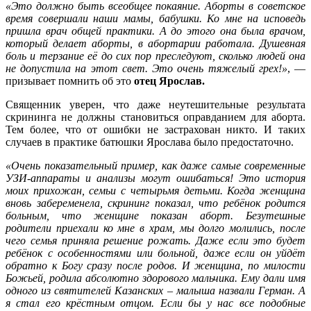
«Это должно быть всеобщее покаяние. Аборты в советское
время совершали наши мамы, бабушки. Ко мне на исповедь
пришла врач общей практики. А до этого она была врачом,
который делает аборты, в абортарии работала. Душевная
боль и терзание её до сих пор преследуют, сколько людей она
не допустила на этот свет. Это очень тяжелый грех!»
, —
призывает помнить об это
отец Ярослав.
Священник уверен, что даже неутешительные результата
скрининга не должны становиться оправданием для аборта.
Тем более, что от ошибки не застрахован никто. И таких
случаев в практике батюшки Ярослава было предостаточно.
«Очень показательный пример, как даже самые современные
УЗИ-аппараты и анализы могут ошибаться! Это история
моих прихожан, семьи с четырьмя детьми. Когда женщина
вновь забеременела, скрининг показал, что ребёнок родится
больным, что женщине показан аборт. Безутешные
родители приехали ко мне в храм, мы долго молились, после
чего семья приняла решение рожать. Даже если это будет
ребёнок с особенностями или больной, даже если он уйдёт
обратно к Богу сразу после родов. И женщина, по милости
Божьей, родила абсолютно здорового мальчика. Ему дали имя
одного из святителей Казанских – малыша назвали Герман. А
я стал его крёстным отцом. Если бы у нас все подобные