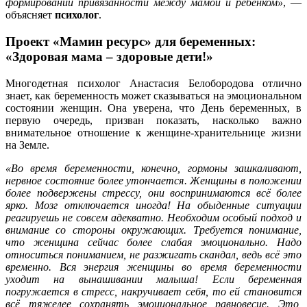
формировании привязанности между мамой и ребёнком»
, —
объясняет
психолог
.
Проект «Мамин ресурс» для беременных:
«Здоровая мама – здоровые дети!»
Многодетная психолог Анастасия Белобородова отлично
знает, как беременность может сказываться на эмоциональном
состоянии женщин. Она уверена, что День беременных, в
первую очередь, призван показать, насколько важно
внимательное отношение к женщине-хранительнице жизни
на Земле.
«Во время беременности, конечно, гормоны зашкаливают,
нервное состояние более утончается. Женщины в положении
более подвержены стрессу, они воспринимаются всё более
ярко. Мозг отключается иногда! На обыденные ситуации
реагируешь не совсем адекватно. Необходим особый подход и
внимание со стороны окружающих. Требуется понимание,
что женщина сейчас более слабая эмоционально. Надо
относиться пониманием, не разжигать скандал, ведь всё это
временно. Вся энергия женщины во время беременности
уходит на вынашивании малыша! Если беременная
погружается в стресс, накручивает себя, то ей становится
всё тяжелее сохранять эмоциональное равновесие. Это,