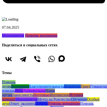
07.04.2025
Мероприятия
Помощь женщинам
Поделиться в социальных сетях
Темы
Помощь
детям
Бездомные
Благотворительность
Больницы
Грант
Гуманита
помощь
Дети
Добровольцы
Наши
друзья
Зависимость
Интервью
Интересное
История
помощи
Мероприятия
Мечта на Рождество
Обучение
Особые
дети
Ответ_эксперта
Отчеты
Помощь женщинам
Помощь