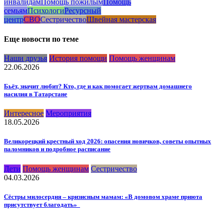
инвалидам
Помощь пожилым
Помощь
семьям
Психологи
Ресурсный
центр
СВО
Сестричество
Швейная мастерская
Еще новости по теме
Наши друзья
История помощи
Помощь женщинам
22.06.2026
Бьёт, значит любит? Кто, где и как помогает жертвам домашнего
насилия в Татарстане
Интересное
Мероприятия
18.05.2026
Великорецкий крестный ход 2026: опасения новичков, советы опытных
паломников и подробное расписание
Дети
Помощь женщинам
Сестричество
04.03.2026
Сёстры милосердия – кризисным мамам: «В домовом храме приюта
присутствует благодать»