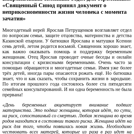
«Священный Синод принял документ о
неприкосновенности жизни человека с момента
зачатия»
Многодетный иерей Ярослав Петрущенков возглавляет отдел
по вопросам семьи, защите отцовства, материнства и детства
Казанской епархии. У батюшки Ярослава и матушки Ксении
семь детей, летом родится восьмой. Священник хорошо знает,
как важно оказывать помощь и поддержку беременным
женщинам. Отец Ярослав проводит очные беседы и онлайн
консультации с кризисными беременными. Очень часто за
помощью обращаются и многодетные семьи. Имея уже более
трёх детей, иногда пары опасаются рожать ещё. Но батюшка
знает, что и как сказать, чтобы сохранить жизни в зародыше.
По итогам прошлого года состоялось более ста пятидесяти
семейных консультирований. И ни одна беременность не была
прервана!
«День беременных акцентирует внимание подвиге
материнства. Это подвиг женщины, которая идёт, по сути,
на риск, сопоставимый со смертью. Любая женщина во время
родов находится в состоянии такого риска. Женщина идёт на
риск для того, чтобы появилась новая жизнь. Необходимо
чествовать всех матерей, которые из раза в раз идут на