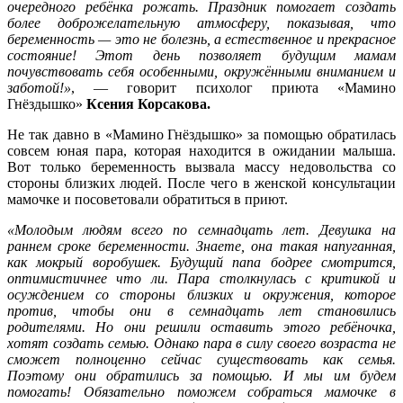
очередного ребёнка рожать. Праздник помогает создать
более доброжелательную атмосферу, показывая, что
беременность — это не болезнь, а естественное и прекрасное
состояние! Этот день позволяет будущим мамам
почувствовать себя особенными, окружёнными вниманием и
заботой!»
, — говорит психолог приюта «Мамино
Гнёздышко»
Ксения Корсакова.
Не так давно в «Мамино Гнёздышко» за помощью обратилась
совсем юная пара, которая находится в ожидании малыша.
Вот только беременность вызвала массу недовольства со
стороны близких людей. После чего в женской консультации
мамочке и посоветовали обратиться в приют.
«Молодым людям всего по семнадцать лет. Девушка на
раннем сроке беременности. Знаете, она такая напуганная,
как мокрый воробушек. Будущий папа бодрее смотрится,
оптимистичнее что ли. Пара столкнулась с критикой и
осуждением со стороны близких и окружения, которое
против, чтобы они в семнадцать лет становились
родителями. Но они решили оставить этого ребёночка,
хотят создать семью. Однако пара в силу своего возраста не
сможет полноценно сейчас существовать как семья.
Поэтому они обратились за помощью. И мы им будем
помогать! Обязательно поможем собраться мамочке в