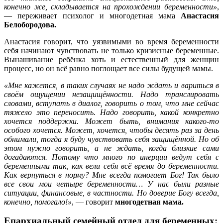
конечно же, складывается на прохождении беременности»
,
— переживает психолог и многодетная мама
Анастасия
Белобородова.
Анастасия говорит, что уязвимыми во время беременности
себя начинают чувствовать не только кризисные беременные.
Вынашивание ребёнка хоть и естественный для женщин
процесс, но он всё равно поглощает все силы будущей мамы.
«Мне кажется, в таких случаях не надо ждать и вариться в
своём ощущении незащищённости. Надо транслировать
словами, вступать в диалог, говорить о том, что мне сейчас
тяжело это переносить. Надо говорить, какой конкретно
хочется поддержки. Может быть, внимания какого-то
особого хочется. Может, хочется, чтобы десять раз за день
обнимали, тогда я буду чувствовать себя защищённой. Но об
этом нужно говорить, а не ждать, когда близкие сами
догадаются. Потому что много по инерции ведут себя с
беременными так, как вели себя всё время до беременности.
Как вернуться в норму? Мне всегда помогает Бог! Так было
все свои мои четыре беременности… У нас были разные
ситуации, финансовые, в частности. Но доверие Богу всегда,
конечно, помогало!»
, — говорит
многодетная мама.
Епархиальный семейный отдел для беременных: