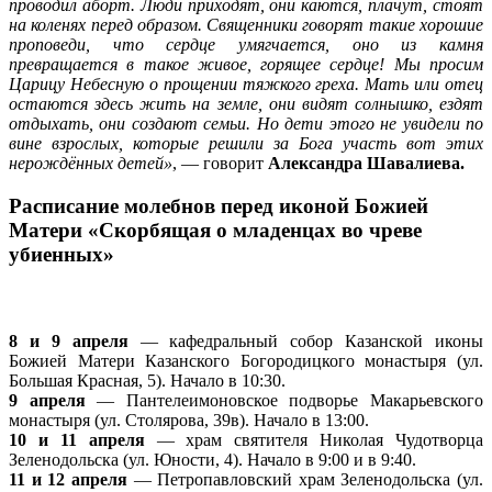
проводил аборт. Люди приходят, они каются, плачут, стоят
на коленях перед образом. Священники говорят такие хорошие
проповеди, что сердце умягчается, оно из камня
превращается в такое живое, горящее сердце! Мы просим
Царицу Небесную о прощении тяжкого греха. Мать или отец
остаются здесь жить на земле, они видят солнышко, ездят
отдыхать, они создают семьи. Но дети этого не увидели по
вине взрослых, которые решили за Бога участь вот этих
нерождённых детей»
, — говорит
Александра Шавалиева.
Расписание молебнов перед иконой Божией
Матери «Скорбящая о младенцах во чреве
убиенных»
8 и 9 апреля
— кафедральный собор Казанской иконы
Божией Матери Казанского Богородицкого монастыря (ул.
Большая Красная, 5). Начало в 10:30.
9 апреля
— Пантелеимоновское подворье Макарьевского
монастыря (ул. Столярова, 39в). Начало в 13:00.
10 и 11 апреля
— храм святителя Николая Чудотворца
Зеленодольска (ул. Юности, 4). Начало в 9:00 и в 9:40.
11 и 12 апреля
— Петропавловский храм Зеленодольска (ул.