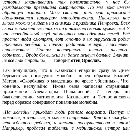
истории заканчивались так положительно, у нас бы
рождаемость превышала смертность. Но мы пока имеем
обратную историю. Могу сказать, что мои прихожане
вдохновляются примером многодетности. Насколько нас
много можно увидеть на снимках с праздника Петровки. Всех
своих многодетных прихожан я называю своими кумовьями! У
нас своеобразный клуб отчаянных многодетных семей. Всё
просто: люди смотрят, вот кто-то в их окружении родил
третьего ребёнка, и ничего, родители живут, счастливы,
справляются. Потом четвёртого, пятого, шестого,
седьмого… Вроде бы выжили и даже живут дальше. Значит,
не всё так страшно»
, — говорит
отец Ярослав.
Так получилось, что в Казанской епархии сразу за Днём
беременных последуют молебны перед образом Божией
Матери «Скорбящая о младенцах во чреве убиенных». Что,
конечно, неслучайно. Икона была написана стараниями
прихожанки Александры Шавалиевой. И теперь по
благословению митрополита Казанского и Татарстанского
перед образом совершают покаянные молебны.
«На молебны приходят люди разного возраста. Плачут и
молодые, и взрослые, и совсем старенькие. Кто-то сам убил
нерождённого ребёнка, а кто-то посоучаствовал в этом!
Например, продавал таблетки в медицинском центре или