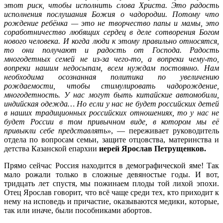
этот риск, чтобы исполнить слова Христа. Это радость
исполнения послушания Божия о чадородии. Потому что
рождение ребёнка — это не творчество папы и мамы, это
соработничество любящих сердец в деле сотворения Богом
нового человека. И когда люди к этому правильно относятся,
то они получают и радость от Господа. Радость
многодетных семей не из-за чего-то, а вопреки чему-то,
вопреки нашим недосыпам, всем нуждам постоянно. Нам
необходима осознанная политика по увеличению
рождаемости, чтобы стимулировать чадорождение,
многодетность. У нас могут быть китайские автомобили,
индийская одежда… Но если у нас не будет российских детей
в наших традиционных российских отношениях, то у нас не
будет России в том привычном виде, в котором мы её
привыкли себе представлять»
, — переживает руководитель
отдела по вопросам семьи, защите отцовства, материнства и
детства Казанской епархии
иерей Ярослав Петрущенков.
Прямо сейчас Россия находится в демографической яме! Так
мало рожали только в сложные девяностые годы. И вот,
тридцать лет спустя, мы пожинаем плоды той лихой эпохи.
Отец Ярослав говорит, что всё чаще среди тех, кто приходит к
нему на исповедь и причастие, оказываются медики, которые,
так или иначе, были пособниками абортов.