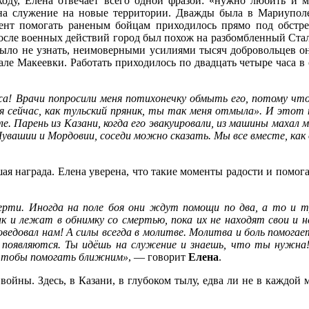
уходу, Елена отвечает всего одной фразой: «нужно любить и 
 на служение на новые территории. Дважды была в Мариупол
мент помогать раненым бойцам приходилось прямо под обстр
после военных действий город был похож на разбомбленный Стали
было не узнать, неимоверными усилиями тысяч добровольцев он 
але Макеевки. Работать приходилось по двадцать четыре часа в
а! Врачи попросили меня потихонечку обмыть его, потому что о
 «я сейчас, как тульский пряник, ты так меня отмыла». И этот 
е. Парень из Казани, когда его эвакуировали, из машины махал м
Чувашии и Мордовии, соседи можно сказать. Мы все вместе, как 
я награда. Елена уверена, что такие моменты радости и помогаю
мерти. Иногда на поле боя они ждут помощи по два, а то и 
к и лежат в обнимку со смертью, пока их не находят свои и 
едовал нам! А силы всегда в молитве. Молитва и боль помогает
 появляются. Ты идёшь на служение и знаешь, что ты нужна!
, чтобы помогать ближним»
, — говорит
Елена
.
войны. Здесь, в Казани, в глубоком тылу, едва ли не в каждой м