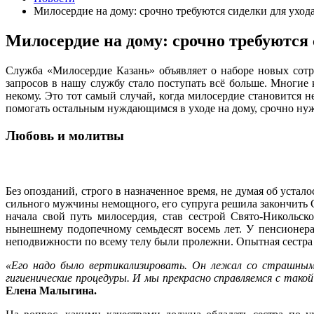
Милосердие на дому: срочно требуются сиделки для уход
Милосердие на дому: срочно требуются 
Служба «Милосердие Казань» объявляет о наборе новых сот
запросов в нашу службу стало поступать всё больше. Многие 
некому. Это тот самый случай, когда милосердие становится н
помогать остальным нуждающимся в уходе на дому, срочно ну
Любовь и молитвы
Без опозданий, строго в назначенное время, не думая об уста
сильного мужчины немощного, его супруга решила закончить 
начала свой путь милосердия, став сестрой Свято-Никольск
нынешнему подопечному семьдесят восемь лет. У пенсионера
неподвижности по всему телу были пролежни. Опытная сестра п
«Его надо было вертикализировать. Он лежал со страшными 
гигиенические процедуры. И мы прекрасно справляемся с тако
Елена Малыгина.