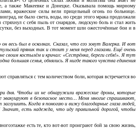
молиться»! О целебных силах любви и молитвы она знает не
е, а также Макеевке и Донецке. Оказывала помощь мирному
елами, вражеские силы вели прицельный огонь по больнице.
нград, не было света, воды, но среди этого мрака продолжали
стряхнул с себя пыль от снарядов, людскую боль и стал жить
 сутки, без выходных. В тот момент шли ожесточённые бои и в
н весь был в осколках. Сказал, что его зовут Валерка. И вот
тульский пряник так и стоит у меня перед глазами. Ещё очень
не своим костылём и кричал: «Сестрёнка, береги себя!». Я тут
одна большая семья, обнялись. Я нигде такого чувства единения
т справляться с тем количеством боли, которая встречается во
три дня. Чтобы их не обнаружили вражеские дроны, которые
не эвакуируют в безопасное место… Меня многие спрашивают,
 заглушить. Когда я помогаю и вижу благодарные глаза людей,
 Значит, есть надежда, что иду правильной дорогой, чтобы
ногоэтажке есть те, кто вот-вот проиграют бой за свою жизнь,