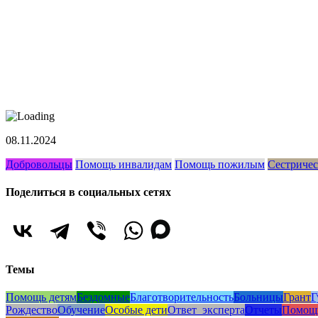
08.11.2024
Добровольцы
Помощь инвалидам
Помощь пожилым
Сестричес
Поделиться в социальных сетях
Темы
Помощь детям
Бездомные
Благотворительность
Больницы
Грант
Г
Рождество
Обучение
Особые дети
Ответ_эксперта
Отчеты
Помощ