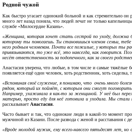
Родной чужой
Как быстро угасает одинокий больной и как стремительно он 
много лет назад поняла, что людей лечат не только капельни
службе «Милосердие Казань».
«Женщина, которая хочет стать сестрой по уходу, должна 
которому ты помогаешь. Ты становишься членом семьи, тебе 
него родным человеком. Почти все пожилые, у которых ты ра
привязываются, то уже всё, это навсегда, как говорится. П
несёт ответственность за подопечного, как за своего родств
Анастасия уверена, что любые, в том числе и самые тяжёлые 
появляется ещё один человек, хоть родственник, хоть сиделка, 
«Вспоминая своё служение, я понимаю, что очень много болез
рядом, который их поймёт, с которым они смогут поговорить
Например, ухаживала я как-то за женщиной. У неё был перел
матерью, просто еду для неё готовила и уходила. Мы стали
рассказывает
Анастасия
.
Часто бывает и так, что одинокие люди в какой-то момент прос
мужчиной из Казани. После развода с женой и расставания с де
«Вроде молодой мужик, ему всего-навсего пятьдесят лет, но 