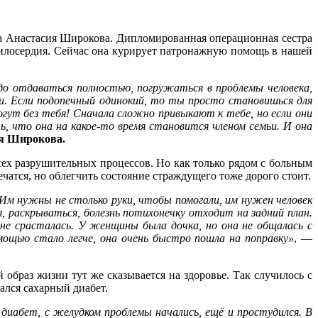
ела Анастасия Широкова. Дипломированная операционная сестра
 милосердия. Сейчас она курирует патронажную помощь в нашей
о отдаваться полностью, погружаться в проблемы человека,
ки. Если подопечный одинокий, то ты просто становишься для
гут без тебя! Сначала сложно привыкают к тебе, но если они
, что она на какое-то время становится членом семьи. И она
я Широкова.
сех разрушительных процессов. Но как только рядом с больным
лечатся, но облегчить состояние страждущего тоже дорого стоит.
 Им нужны не столько руки, чтобы помогали, им нужен человек
 раскрываться, болезнь потихонечку отходит на задний план.
 не срасталась. У женщины была дочка, но она не общалась с
мощью стало легче, она очень быстро пошла на поправку»
, —
й образ жизни тут же сказывается на здоровье. Так случилось с
ался сахарный диабет.
 диабет, с желудком проблемы начались, ещё и простудился. В