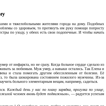
му
окими и тяжелобольными жителями города на дому. Подобных
проблемы со здоровьем, то протянуть им руку помощи попросту
естры по уходу, у обеих есть свои подопечные. И чтобы начать
ер от инфаркта, но не сразу. Когда больное сердце сделало из
ивать за любимым. Муж умер, а навыки остались. Так Елена и
овека и стала помогать другим обессиленным от болезни. Её
аз, то была шокирована состоянием пожилого мужчины. Из-за
научить больного элементарным вещам, например, садиться.
я. Каждый день у нас по плану зарядка, прогулка по улице,
 пожилой человек вновь будет подвижным»
, — радуется успехам