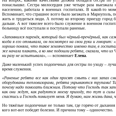
На вопрос, какими качествами должна обладать сестра по 
понаслышке. Сестра милосердия уже четыре раза выезжала
населению, работала в военных госпиталях. В какой-то мо
Вспоминает, что страшнее всего было заезжать в Мариуполь, 
жить и трудиться люди. А потому ко второму приезду город 
дальше. А вот тяжелее всего было служение в военном госпит
больницу всё поступали и поступали раненые.
«Запомнился паренёк, который был чёрный-пречёрный, как саж
когда я его отмывала, он посмотрел на свои руки и говорит:
хорошо поняла, что такое землячество именно там, в госпитал
же начала плакать, а ко мне подошли ребята, сказали, что из 
ни разу не испытывала»
, — вспоминает
Елена
.
Даже маленький успех подопечных для сестры по уходу – лучша
время служения.
«Раненые ребята все как один просят смыть с них запах с
оборудованы тепловизорами, ребята укрываются трупами! Та
почему надо помогать ближним. Потому что Господь так запов
как они ждут, как радуются моему приходу, то тут и силы
спастись и Господь помилует меня. Я думаю, нам жизнь дана
Но тяжёлые подопечные не только там, где горячо от дыхания 
кого вот-вот победят болезни. И причина тому – одиночество.