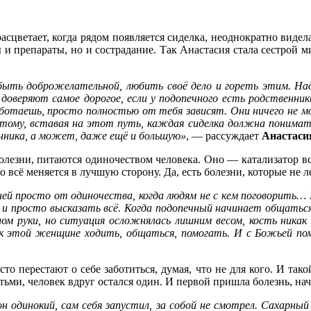
расцветает, когда рядом появляется сиделка, неоднократно вид
цы и препараты, но и сострадание. Так Анастасия стала сестрой
быть доброжелательной, любить своё дело и гореть этим. Над
доверяют самое дорогое, если у подопечного есть родственни
ботаешь, просто полностью от тебя зависят. Они ничего не мо
оэтому, вставая на этот путь, каждая сиделка должна понимать
енника, а может, даже ещё и большую»
, — рассуждает
Анастаси
болезни, питаются одиночеством человека. Оно — катализатор в
то всё меняется в лучшую сторону. Да, есть болезни, которые не 
ней просто от одиночества, когда людям не с кем поговорить…
 и просто высказать всё. Когда подопечный начинает общаться,
ом руки, но ситуация осложнялась лишним весом, кость никак
 к этой женщине ходить, общаться, помогать. И с Божьей по
то перестают о себе заботиться, думая, что не для кого. И тако
тьми, человек вдруг остался один. И первой пришла болезнь, нач
он одинокий, сам себя запустил, за собой не смотрел. Сахарный