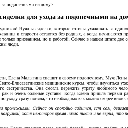
а за подопечными на дому>
сиделки для ухода за подопечными на до
рудников! Нужны сиделки, которые готовы ухаживать за один
казанцы к старости остаются без родных, а когда начинаются 
е только призванием, но и работой. Сейчас в нашем штате две с
жны люди.
лости, Елена Малыгина спешит к своему подопечному. Муж Лены ум
Свято-Елисаветинские медицинские курсы, чтобы научиться ухаж
ого сестричества. Она смогла пережить утрату любимого чел
 рак и очень больные суставы. Когда Елена пришла первый р
о уходу сразу поняла, что необходимо как можно скорее вновь 
пролежнями. Сейчас он спокойно садится, ест сам, двигаетс
й нагрузкой, хотя некоторое время назад никто и не верил, что