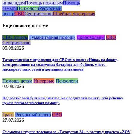
инвалидам
Помощь пожилым
Помощь
семьям
Психологи
Ресурсный
центр
СВО
Сестричество
Швейная мастерская
Еще новости по теме
СВО отчеты
Гуманитарная помощь
Добровольцы
СВО
Сестричество
05.08.2026
Татарстанская митрополия для СВОих в июле: «Нива» на фронт,
электростанции на солнечных батареях для бойцов, много
маскировочных сетей и домашних витаминов
Помощь детям
Интервью
Психологи
02.08.2026
Подростковый бунт или диагноз: как родителям понять, что ребёнку
нужна психологическая помощь
Грант
Ресурсный центр
СВО
27.07.2026
Съёмочная группа телеканала «Татарстан-24» в гостях у проекта «ZOV