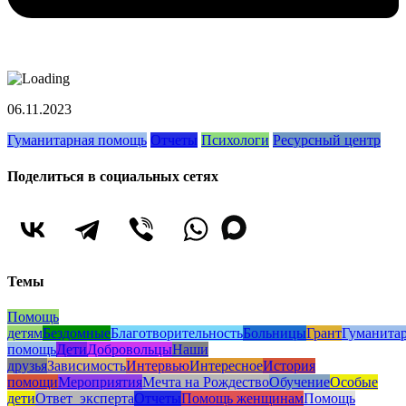
06.11.2023
Гуманитарная помощь
Отчеты
Психологи
Ресурсный центр
Поделиться в социальных сетях
Темы
Помощь
детям
Бездомные
Благотворительность
Больницы
Грант
Гуманита
помощь
Дети
Добровольцы
Наши
друзья
Зависимость
Интервью
Интересное
История
помощи
Мероприятия
Мечта на Рождество
Обучение
Особые
дети
Ответ_эксперта
Отчеты
Помощь женщинам
Помощь