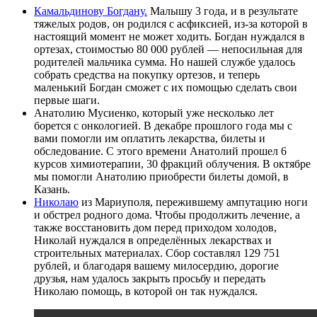
Камальдинову Богдану.
Малышу 3 года, и в результате
тяжелых родов, он родился с асфиксией, из-за которой в
настоящий момент не может ходить. Богдан нуждался в
ортезах, стоимостью 80 000 рублей — непосильная для
родителей мальчика сумма. Но нашей службе удалось
собрать средства на покупку ортезов, и теперь
маленький Богдан сможет с их помощью сделать свои
первые шаги.
Анатолию Мусиенко, который уже несколько лет
борется с онкологией. В декабре прошлого года мы с
вами помогли им оплатить лекарства, билеты и
обследование. С этого времени Анатолий прошел 6
курсов химиотерапии, 30 фракций облучения. В октябре
мы помогли Анатолию приобрести билеты домой, в
Казань.
Николаю
из Мариуполя, пережившему ампутацию ноги
и обстрел родного дома. Чтобы продолжить лечение, а
также восстановить дом перед приходом холодов,
Николай нуждался в определённых лекарствах и
строительных материалах. Сбор составлял 129 751
рублей, и благодаря вашему милосердию, дорогие
друзья, нам удалось закрыть просьбу и передать
Николаю помощь, в которой он так нуждался.