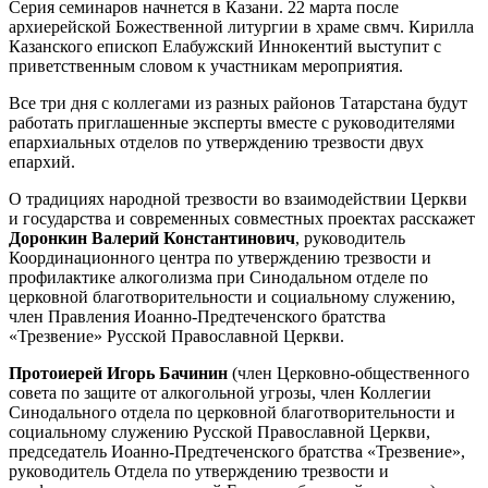
Серия семинаров начнется в Казани. 22 марта после
архиерейской Божественной литургии в храме свмч. Кирилла
Казанского епископ Елабужский Иннокентий выступит с
приветственным словом к участникам мероприятия.
Все три дня с коллегами из разных районов Татарстана будут
работать приглашенные эксперты вместе с руководителями
епархиальных отделов по утверждению трезвости двух
епархий.
О традициях народной трезвости во взаимодействии Церкви
и государства и современных совместных проектах расскажет
Доронкин Валерий Константинович
, руководитель
Координационного центра по утверждению трезвости и
профилактике алкоголизма при Синодальном отделе по
церковной благотворительности и социальному служению,
член Правления Иоанно-Предтеченского братства
«Трезвение» Русской Православной Церкви.
Протоиерей Игорь Бачинин
(член Церковно-общественного
совета по защите от алкогольной угрозы, член Коллегии
Синодального отдела по церковной благотворительности и
социальному служению Русской Православной Церкви,
председатель Иоанно-Предтеченского братства «Трезвение»,
руководитель Отдела по утверждению трезвости и