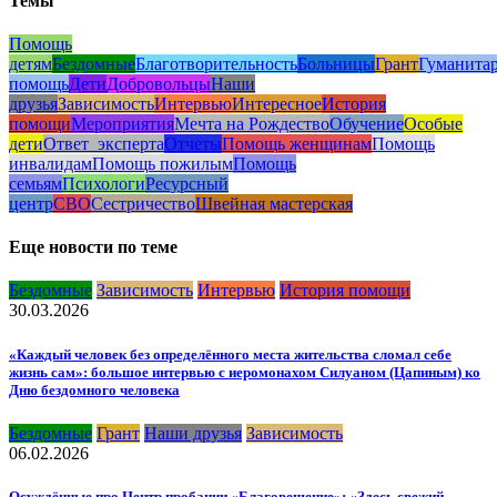
Темы
Помощь
детям
Бездомные
Благотворительность
Больницы
Грант
Гуманита
помощь
Дети
Добровольцы
Наши
друзья
Зависимость
Интервью
Интересное
История
помощи
Мероприятия
Мечта на Рождество
Обучение
Особые
дети
Ответ_эксперта
Отчеты
Помощь женщинам
Помощь
инвалидам
Помощь пожилым
Помощь
семьям
Психологи
Ресурсный
центр
СВО
Сестричество
Швейная мастерская
Еще новости по теме
Бездомные
Зависимость
Интервью
История помощи
30.03.2026
«Каждый человек без определённого места жительства сломал себе
жизнь сам»: большое интервью с иеромонахом Силуаном (Цапиным) ко
Дню бездомного человека
Бездомные
Грант
Наши друзья
Зависимость
06.02.2026
Осуждённые про Центр пробации «Благовещение»: «Здесь свежий