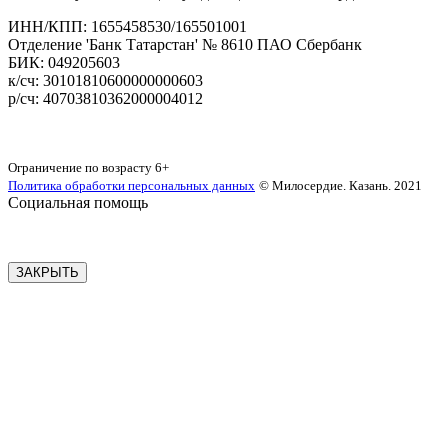
‌ИНН/КПП: 1655458530/165501001
Отделение 'Банк Татарстан' № 8610 ПАО Сбербанк
БИК: 049205603
‌к/сч: 30101810600000000603
р/сч: 40703810362000004012
Карта сайта
Ограничение по возрасту
6+
Политика обработки персональных данных
© Милосердие. Казань. 2021
Социальная помощь
ЗАКРЫТЬ