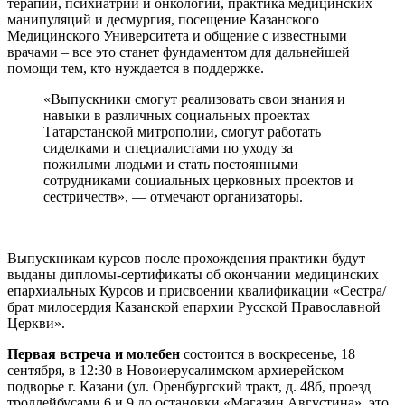
терапии, психиатрии и онкологии, практика медицинских
манипуляций и десмургия, посещение Казанского
Медицинского Университета и общение с известными
врачами – все это станет фундаментом для дальнейшей
помощи тем, кто нуждается в поддержке.
«Выпускники смогут реализовать свои знания и
навыки в различных социальных проектах
Татарстанской митрополии, смогут работать
сиделками и специалистами по уходу за
пожилыми людьми и стать постоянными
сотрудниками социальных церковных проектов и
сестричеств», — отмечают организаторы.
Выпускникам курсов после прохождения практики будут
выданы дипломы-сертификаты об окончании медицинских
епархиальных Курсов и присвоении квалификации «Сестра/
брат милосердия Казанской епархии Русской Православной
Церкви».
Первая встреча и молебен
состоится в воскресенье, 18
сентября, в 12:30 в Новоиерусалимском архиерейском
подворье г. Казани (ул. Оренбургский тракт, д. 48б, проезд
троллейбусами 6 и 9 до остановки «Магазин Августина», это