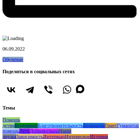
06.09.2022
Обучение
Поделиться в социальных сетях
Темы
Помощь
детям
Бездомные
Благотворительность
Больницы
Грант
Гуманита
помощь
Дети
Добровольцы
Наши
друзья
Зависимость
Интервью
Интересное
История