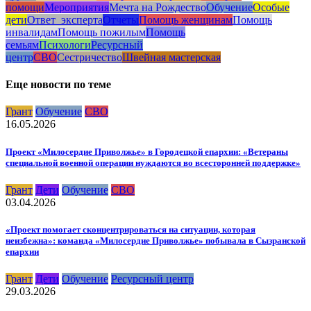
помощи
Мероприятия
Мечта на Рождество
Обучение
Особые
дети
Ответ_эксперта
Отчеты
Помощь женщинам
Помощь
инвалидам
Помощь пожилым
Помощь
семьям
Психологи
Ресурсный
центр
СВО
Сестричество
Швейная мастерская
Еще новости по теме
Грант
Обучение
СВО
16.05.2026
Проект «Милосердие Приволжье» в Городецкой епархии: «Ветераны
специальной военной операции нуждаются во всесторонней поддержке»
Грант
Дети
Обучение
СВО
03.04.2026
«Проект помогает сконцентрироваться на ситуации, которая
неизбежна»: команда «Милосердие Приволжье» побывала в Сызранской
епархии
Грант
Дети
Обучение
Ресурсный центр
29.03.2026