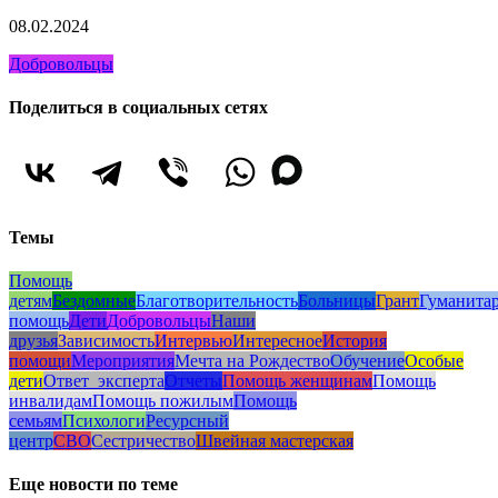
08.02.2024
Добровольцы
Поделиться в социальных сетях
Темы
Помощь
детям
Бездомные
Благотворительность
Больницы
Грант
Гуманита
помощь
Дети
Добровольцы
Наши
друзья
Зависимость
Интервью
Интересное
История
помощи
Мероприятия
Мечта на Рождество
Обучение
Особые
дети
Ответ_эксперта
Отчеты
Помощь женщинам
Помощь
инвалидам
Помощь пожилым
Помощь
семьям
Психологи
Ресурсный
центр
СВО
Сестричество
Швейная мастерская
Еще новости по теме