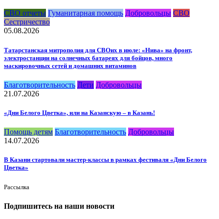
СВО отчеты
Гуманитарная помощь
Добровольцы
СВО
Сестричество
05.08.2026
Татарстанская митрополия для СВОих в июле: «Нива» на фронт,
электростанции на солнечных батареях для бойцов, много
маскировочных сетей и домашних витаминов
Благотворительность
Дети
Добровольцы
21.07.2026
«Дни Белого Цветка», или на Казанскую – в Казань!
Помощь детям
Благотворительность
Добровольцы
14.07.2026
В Казани стартовали мастер-классы в рамках фестиваля «Дни Белого
Цветка»
Рассылка
Подпишитесь на наши новости