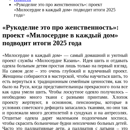
«Рукоделие это про женственность»: проект
«Милосердие в каждый дом» подводит итоги 2025
года>
«Рукоделие это про женственность»:
проект «Милосердие в каждый дом»
подводит итоги 2025 года
«Милосердие в каждый дом» — самый домашний и уютный
проект службы «Милосердие Казань». Идея шить и отдавать
одеяла больным детям простая лишь только на первый взгляд.
На самом деле – это очень глубокий и вдумчивый проект.
Женщины собираются в мастерской, чтобы научиться шить, то
есть вернуться к традиционным семейным ценностям, как то
было на Руси, когда представительницы прекрасного пола все
как одна умели шить. Чтобы лоскутное одеяло получилось –
необходимо много ткани с разными принтами. Хлопок
проекту жертвуют, в основном, пенсионеры, которые в
условиях советского дефицита запасались тканями, но они так
и пролежали много десятилетий в сундуках и на антресолях.
Отшитые одеяла дарят маленьким подопечным хосписа,
чтобы скрасить больничные будни неизлечимо больных детей.
Часто это паллиативные дети, а паллиатив с латыни – это