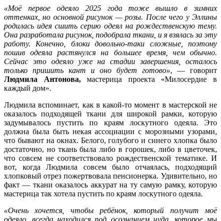
«Моё первое одеяло 2025 года тоже вышло в зимних
оттенках, но основной рисунок — розы. После чего у Эллины
родилась идея сшить серию одеял на рождественскую тему.
Она разработала рисунок, подобрала ткани, и я взялась за эту
работу. Конечно, блоки довольно-таки сложные, поэтому
пошив одеяла растянулся на большее время, чем обычно.
Сейчас это одеяло уже на стадии завершения, осталось
только пришить кант и оно будет готово»
, — говорит
Людмила Антонова,
мастерица проекта «Милосердие в
каждый дом».
Людмила вспоминает, как в какой-то момент в мастерской не
оказалось подходящей ткани для широкой рамки, которую
задумывалось пустить по краям лоскутного одеяла. Это
должна была быть некая ассоциации с морозными узорами,
что бывают на окнах. Белого, голубого и синего хлопка было
достаточно, но ткань была либо в горошек, либо в цветочек,
что совсем не соответствовало рождественской тематике. И
вот, когда Людмила совсем было отчаялась, подходящий
хлопковый отрез пожертвовала пенсионерка. Удивительно, но
факт — ткани оказалось аккурат на ту самую рамку, которую
мастерица так хотела пустить по краям лоскутного одеяла.
«Очень хочется, чтобы ребёнок, который получит моё
одеяло, всегда находился под осознанием чуда, которое мы