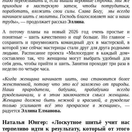
Надо переделывать и, если вышли неровные строчки. Мы же
приходим в мастерскую затем, чтобы потрудиться,
поработать, вложить свои силы. Слава Богу, мы всегда
начинаем шить с молитвы. Господь благословляет нас и наши
труды»
, — продолжает рассказ
Эллина
.
А потому планы на новый 2026 год очень простые и
понятные – шить качественно и ещё больше. Но главное –
сохранить и приумножить командный дух в мастерской, в
которой уже сейчас мастерицы стали друг для друга родными
людьми. Расписание проекта «Милосердие в каждый дом»
составлено так, что женщины могут выбрать удобный для
себя день, чтобы прийти и шить. Занятия проходят три раза в
неделю по четыре часа.
«Когда женщина начинает шить, она становится более
женственной, потому что это всё заложено от природы.
Наши прародители, бабушки, прабабушки всегда
рукодельничали, и в этом заключается смысл женщины.
Женщина должна быть нежной и красивой, а рукоделие
только усиливает всё это прекрасное в женщине»
, —
радуется
Эллина Елманова.
Наталья Юнгер: «Лоскутное шитьё учит нас
терпеливо идти к результату, который от этого