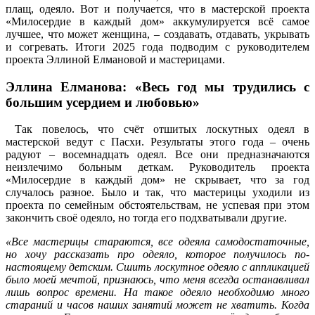
плащ, одеяло. Вот и получается, что в мастерской проекта
«Милосердие в каждый дом» аккумулируется всё самое
лучшее, что может женщина, – создавать, отдавать, укрывать
и согревать. Итоги 2025 года подводим с руководителем
проекта Эллиной Елмановой и мастерицами.
Эллина Елманова: «Весь год мы трудились с
большим усердием и любовью»
Так повелось, что счёт отшитых лоскутных одеял в
мастерской ведут с Пасхи. Результаты этого года – очень
радуют – восемнадцать одеял. Все они предназначаются
неизлечимо больным деткам. Руководитель проекта
«Милосердие в каждый дом» не скрывает, что за год
случалось разное. Было и так, что мастерицы уходили из
проекта по семейным обстоятельствам, не успевая при этом
закончить своё одеяло, но тогда его подхватывали другие.
«Все мастерицы стараются, все одеяла самодостаточные,
но хочу рассказать про одеяло, которое получилось по-
настоящему детским. Сшить лоскутное одеяло с аппликацией
было моей мечтой, признаюсь, что меня всегда останавливал
лишь вопрос времени. На такое одеяло необходимо много
стараний и часов наших занятий может не хватить. Когда