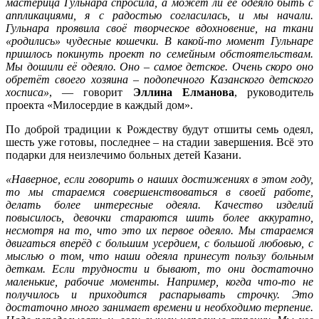
мастерица Гульнара спросила, а может ли её одеяло быть с
аппликациями, я с радостью согласилась, и мы начали.
Гульнара проявила своё творческое вдохновение, на ткани
«родились» чудесные кошечки. В какой-то момент Гульнаре
пришлось покинуть проект по семейным обстоятельствам.
Мы дошили её одеяло. Оно – самое детское. Очень скоро оно
обретёт своего хозяина – подопечного Казанского детского
хосписа»
, — говорит
Эллина Елманова
, руководитель
проекта «Милосердие в каждый дом».
По доброй традиции к Рождеству будут отшиты семь одеял,
шесть уже готовы, последнее – на стадии завершения. Всё это
подарки для неизлечимо больных детей Казани.
«Наверное, если говорить о наших достижениях в этом году,
то мы стараемся совершенствоваться в своей работе,
делать более интересные одеяла. Качество изделий
повысилось, девочки стараются шить более аккуратно,
несмотря на то, что это их первое одеяло. Мы стараемся
двигаться вперёд с большим усердием, с большой любовью, с
мыслью о том, что наши одеяла принесут пользу больным
деткам. Если трудности и бывают, то они достаточно
маленькие, рабочие моменты. Например, когда что-то не
получилось и приходится распарывать строчку. Это
достаточно много занимает времени и необходимо терпение.