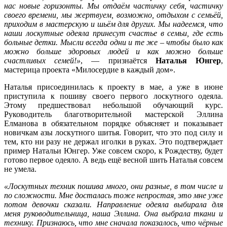
нас новые горизонты. Мы отдаём частичку себя, частичку
своего времени, мы жертвуем, возможно, отдыхом с семьёй,
приходим в мастерскую и шьём для других. Мы надеемся, что
наши лоскутные одеяла принесут счастье в семьи, где есть
больные детки. Мысли всегда одни и те же – чтобы было как
можно больше здоровых людей и как можно больше
счастливых семей!»
, — признаётся
Наталья Юнгер
,
мастерица проекта «Милосердие в каждый дом».
Наталья присоединилась к проекту в мае, а уже в июне
приступила к пошиву своего первого лоскутного одеяла.
Этому предшествовал небольшой обучающий курс.
Руководитель благотворительной мастерской Эллина
Елманова в обязательном порядке объясняет и показывает
новичкам азы лоскутного шитья. Говорит, что это под силу и
тем, кто ни разу не держал иголки в руках. Это подтверждает
пример Натальи Юнгер. Уже совсем скоро, к Рождеству, будет
готово первое одеяло. А ведь ещё весной шить Наталья совсем
не умела.
«Лоскутных техник пошива много, они разные, в том числе и
по сложности. Мне досталась тоже непростая, это мне уже
потом девочки сказали. Направление одеяла выбирала для
меня руководительница, наша Эллина. Она выбрала ткани и
технику. Признаюсь, что мне сначала показалось, что чёрные