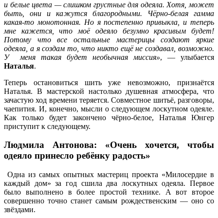
и белые цвета — слишком грустные для одеяла. Хотя, может
быть, они и кажутся благородными. Чёрно-белая гамма
какая-то монотонная. Но я постепенно привыкла, и теперь
мне кажется, что моё одеяло безумно красивым будет!
Потому что все остальные мастерицы создают яркие
одеяла, а я создам то, что никто ещё не создавал, возможно.
У меня такая будет необычная миссия»
, — улыбается
Наталья
.
Теперь остановиться шить уже невозможно, признаётся
Наталья. В мастерской настолько душевная атмосфера, что
зачастую ход времени теряется. Совместное шитьё, разговоры,
чаепития. И, конечно, мысли о следующем лоскутном одеяле.
Как только будет закончено чёрно-белое, Наталья Юнгер
приступит к следующему.
Людмила Антонова: «Очень хочется, чтобы
одеяло принесло ребёнку радость»
Одна из самых опытных мастериц проекта «Милосердие в
каждый дом» за год сшила два лоскутных одеяла. Первое
было выполнено в более простой технике. А вот второе
совершенно точно станет самым рождественским — оно со
звёздами.