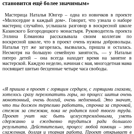
становится ещё более значимым»
Мастерица Наталья Юнгер – одна из новичков в проекте
«Милосердие в каждый дом». Говорит, что узнала о наборе
мастериц случайно, услышала разговор в воскресной школе
Казанского Богородицкого монастыря. Руководитель проекта
Эллина Елманова рассказывала своим коллегам по
воскресной школе, что в проект очень нужны добровольцы.
Наталья тут же загорелась, вызвалась, пришла и осталась.
Несмотря на большую семейную занятость, — у Натальи
пятеро детей – она всегда находит время на занятие в
мастерской. Каждую неделю, начиная с мая, многодетная мама
посвящает шитью бесценные четыре часа свободы.
«Я пришла в проект с горящим сердцем, с горящими глазами,
хотелось сразу перелопатить горы, но процесс шитья очень
монотонный, очень долгий, очень медленный. Это значит,
что ты должен терпеливо работать, строчка за строчкой,
стежок за стежком, пока не родится плод твоего труда.
Проект учит нас быть целеустремлёнными, уметь
сдержанно и ежедневно трудиться ради большого
результата. Действительно, процесс любой помощи – это
слаженная, долгая и упорная работа. Проект открывает в