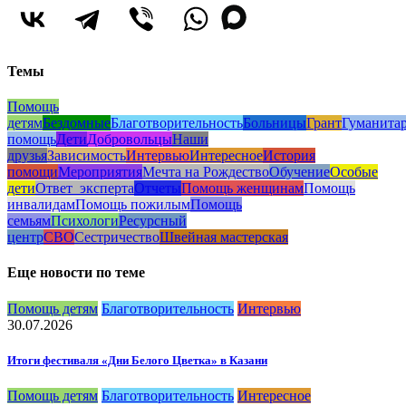
Темы
Помощь
детям
Бездомные
Благотворительность
Больницы
Грант
Гуманита
помощь
Дети
Добровольцы
Наши
друзья
Зависимость
Интервью
Интересное
История
помощи
Мероприятия
Мечта на Рождество
Обучение
Особые
дети
Ответ_эксперта
Отчеты
Помощь женщинам
Помощь
инвалидам
Помощь пожилым
Помощь
семьям
Психологи
Ресурсный
центр
СВО
Сестричество
Швейная мастерская
Еще новости по теме
Помощь детям
Благотворительность
Интервью
30.07.2026
Итоги фестиваля «Дни Белого Цветка» в Казани
Помощь детям
Благотворительность
Интересное