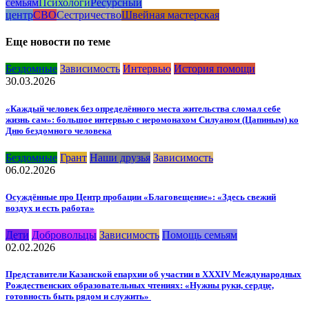
семьям
Психологи
Ресурсный
центр
СВО
Сестричество
Швейная мастерская
Еще новости по теме
Бездомные
Зависимость
Интервью
История помощи
30.03.2026
«Каждый человек без определённого места жительства сломал себе
жизнь сам»: большое интервью с иеромонахом Силуаном (Цапиным) ко
Дню бездомного человека
Бездомные
Грант
Наши друзья
Зависимость
06.02.2026
Осуждённые про Центр пробации «Благовещение»: «Здесь свежий
воздух и есть работа»
Дети
Добровольцы
Зависимость
Помощь семьям
02.02.2026
Представители Казанской епархии об участии в XXXIV Международных
Рождественских образовательных чтениях: «Нужны руки, сердце,
готовность быть рядом и служить»