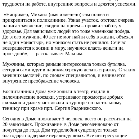
трудности на работе, внутренние вопросы и делятся успехами.
«Например, Михаил (имя изменено) сам пошёл и
прикрепиться к поликлинике. Узнал участок, отстоял очередь,
написал заявление, сходил на прием – проявил заботу у
здоровье. Для зависимых людей это тоже маленькая победа.
До этого мужчина 40 лет не мог найти себя в жизни, объехал
не один монастырь, но монахом стать не решился. Сейчас
возвращается к жизни в миру, научился класть деньги на
проездной», — рассказывает Максим.
Мужчины, которых раньше интересовала только бутылка,
сегодня сами идут в парикмахерскую делать стрижку. С таких
внешних мелочей, по словам специалистов, и начинается
внутреннее преображение человека.
Воспитанники Дома уже ходили в театр, ездили в
паломнические поездки, устраивают просмотры добрых
фильмов и даже участвовали в турнире по настольному
теннису при храме прп. Сергия Радонежского.
Сегодня в Доме проживает 5 человек, всего он рассчитан на
20 зависимых. Проживание в Доме рекомендовано от
полугода до года. Дом трудолюбия существует только
благодаря поддержке неравнодушных. Все интересующие