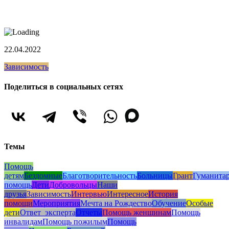
22.04.2022
Зависимость
Поделиться в социальных сетях
Темы
Помощь
детям
Бездомные
Благотворительность
Больницы
Грант
Гуманита
помощь
Дети
Добровольцы
Наши
друзья
Зависимость
Интервью
Интересное
История
помощи
Мероприятия
Мечта на Рождество
Обучение
Особые
дети
Ответ_эксперта
Отчеты
Помощь женщинам
Помощь
инвалидам
Помощь пожилым
Помощь