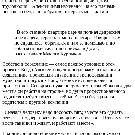
Один из первых, обратившихся за помощью в Дом
трудолюбия – Алексей (имя изменено). За его плечами
несколько неудачных браков, потеря смысла жизни.
«В его съемной квартире царила полная депрессия
и безнадега, серость и запах перегара. Говорит: сам
не справлюсь, обратился к нам за помощью и по
собственному желанию приехал в Дом», —
рассказывает Максим Курлыков.
Собственное желание — самое важное условие в этом
проекте. Когда Алексей получил поддержку психолога и
священника, произошли внутренние трансформации:
мужчина потянулся к Богу, впервые исповедовался и
причастился. Сегодня он уже не думает о прежней жизни, два
месяца он работал на стройке, но душа профессионального
водителя требует своего — сейчас Алексей устроился
водителем в крупной компании.
«Сначала человеку надо побороть тягу, вместе это сделать
легче, — подчеркивает руководитель проекта. – Поэтому все
воспитанники и живут, и работают вместе».
В конце дня подопечные вместе с психологом обсуждают