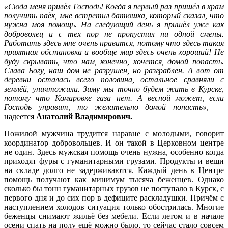
«Сюда меня привёл Господь! Когда я первый раз пришёл в храм
получить паёк, мне встретил батюшка, который сказал, что
нужна моя помощь. На следующий день я пришёл уже как
доброволец и с тех пор не пропустил ни одной смены.
Работать здесь мне очень нравится, потому что здесь такая
приятная обстановка и вообще мир здесь очень хороший! Не
буду скрывать, что нам, конечно, хочется, домой попасть.
Слава Богу, наш дом не разрушен, но разграблен. А вот от
деревни осталась всего половина, остальное сравняли с
землёй, уничтожили. Зиму мы точно будем жить в Курске,
потому что Комаровке газа нет. А весной может, если
Господь управит, то желательно домой попасть»
, —
надеется
Анатолий Владимирович.
Пожилой мужчина трудится наравне с молодыми, говорит
координатор добровольцев. И он такой в Церковном центре
не один. Здесь мужская помощь очень нужна, особенно когда
приходят фуры с гуманитарными грузами. Продукты и вещи
на складе долго не задерживаются. Каждый день в Центре
помощь получают как минимум тысяча беженцев. Однако
сколько бы тонн гуманитарных грузов не поступало в Курск, с
первого дня и до сих пор в дефиците раскладушки. Причём с
наступлением холодов ситуация только обострилась. Многие
беженцы снимают жильё без мебели. Если летом и в начале
осени спать на полу ещё можно было, то сейчас стало совсем