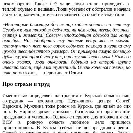
некомфортно. Также всё чаще люди стали приходить за
тёплой обувью и вещами. Люди убегали от обстрелов в начале
августа и, конечно, ничего из зимнего с собой не захватили.
«Некоторые беженцы до сих пор ходят одетые по-летнему.
Сегодня к нам приходил дедушка, на нём кеды, лёгкие джинсы,
свитер и жилетка! Совсем неподходящая одежда для конца
октября. Но подобрать ему тёплые вещи мы не смогли,
потому что у него нога сорок седьмого размера и куртка ему
нужда шестидесятого размера. Он примерил самую большую
дублёнку, которая была у нас, она ему оказалась мала! Нам его
очень жалко, из-за онкологии дедушка на второй группе
инвалидности, ещё и контуженный. Очень хочется помочь, но
пока не можем»
, — переживает
Ольга
.
Про страхи и труд
Именно так определяет настроения в Курской области наш
сотрудник — координатор Церковного центра Сергей
Варюхин. Мужчина тоже родом из Курска, где живёт до сих
пор. В мирное время занимался бизнесом по организации
праздников и успешно. Однако с первого дня вторжения сил
ВСУ в родную область любимое дело пришлось
приостановить. В Курске сейчас не до праздников решил
Сергей и отправился в храм помогать беженцам. Задача