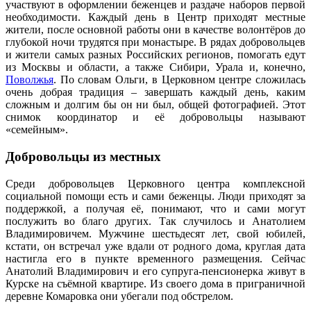
участвуют в оформлении беженцев и раздаче наборов первой
необходимости. Каждый день в Центр приходят местные
жители, после основной работы они в качестве волонтёров до
глубокой ночи трудятся при монастыре. В рядах добровольцев
и жители самых разных Российских регионов, помогать едут
из Москвы и области, а также Сибири, Урала и, конечно,
Поволжья
. По словам Ольги, в Церковном центре сложилась
очень добрая традиция – завершать каждый день, каким
сложным и долгим бы он ни был, общей фотографией. Этот
снимок координатор и её добровольцы называют
«семейным».
Добровольцы из местных
Среди добровольцев Церковного центра комплексной
социальной помощи есть и сами беженцы. Люди приходят за
поддержкой, а получая её, понимают, что и сами могут
послужить во благо других. Так случилось и Анатолием
Владимировичем. Мужчине шестьдесят лет, свой юбилей,
кстати, он встречал уже вдали от родного дома, круглая дата
настигла его в пункте временного размещения. Сейчас
Анатолий Владимирович и его супруга-пенсионерка живут в
Курске на съёмной квартире. Из своего дома в приграничной
деревне Комаровка они убегали под обстрелом.