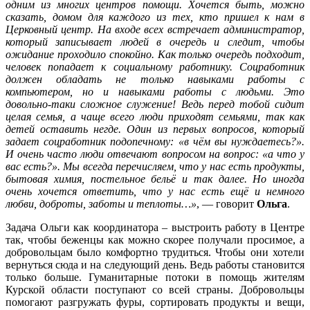
одним из многих центров помощи. Хочется быть, можно
сказать, домом для каждого из тех, кто пришел к нам в
Церковный центр. На входе всех встречает администратор,
который записывает людей в очередь и следит, чтобы
ожидание проходило спокойно. Как только очередь подходит,
человек попадает к социальному работнику. Соцработник
должен обладать не только навыками работы с
компьютером, но и навыками работы с людьми. Это
довольно-таки сложное служение! Ведь перед тобой сидит
целая семья, а чаще всего люди приходят семьями, так как
детей оставить негде. Один из первых вопросов, который
задает соцработник подопечному: «в чём вы нуждаетесь?».
И очень часто люди отвечают вопросом на вопрос: «а что у
вас есть?». Мы всегда перечисляем, что у нас есть продукты,
бытовая химия, постельное бельё и так далее. Но иногда
очень хочется ответить, что у нас есть ещё и немного
любви, доброты, заботы и теплоты…»
, — говорит
Ольга
.
Задача Ольги как координатора – выстроить работу в Центре
так, чтобы беженцы как можно скорее получали просимое, а
добровольцам было комфортно трудиться. Чтобы они хотели
вернуться сюда и на следующий день. Ведь работы становится
только больше. Гуманитарные потоки в помощь жителям
Курской области поступают со всей страны. Добровольцы
помогают разгружать фуры, сортировать продукты и вещи,