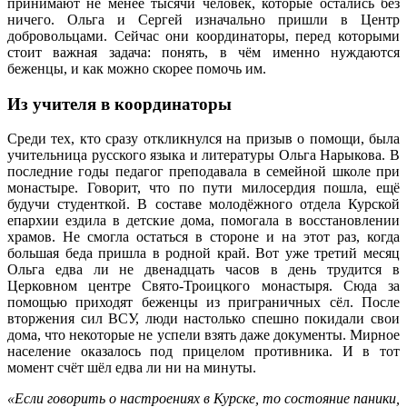
принимают не менее тысячи человек, которые остались без
ничего. Ольга и Сергей изначально пришли в Центр
добровольцами. Сейчас они координаторы, перед которыми
стоит важная задача: понять, в чём именно нуждаются
беженцы, и как можно скорее помочь им.
Из учителя в координаторы
Среди тех, кто сразу откликнулся на призыв о помощи, была
учительница русского языка и литературы Ольга Нарыкова. В
последние годы педагог преподавала в семейной школе при
монастыре. Говорит, что по пути милосердия пошла, ещё
будучи студенткой. В составе молодёжного отдела Курской
епархии ездила в детские дома, помогала в восстановлении
храмов. Не смогла остаться в стороне и на этот раз, когда
большая беда пришла в родной край. Вот уже третий месяц
Ольга едва ли не двенадцать часов в день трудится в
Церковном центре Свято-Троицкого монастыря. Сюда за
помощью приходят беженцы из приграничных сёл. После
вторжения сил ВСУ, люди настолько спешно покидали свои
дома, что некоторые не успели взять даже документы. Мирное
население оказалось под прицелом противника. И в тот
момент счёт шёл едва ли ни на минуты.
«Если говорить о настроениях в Курске, то состояние паники,