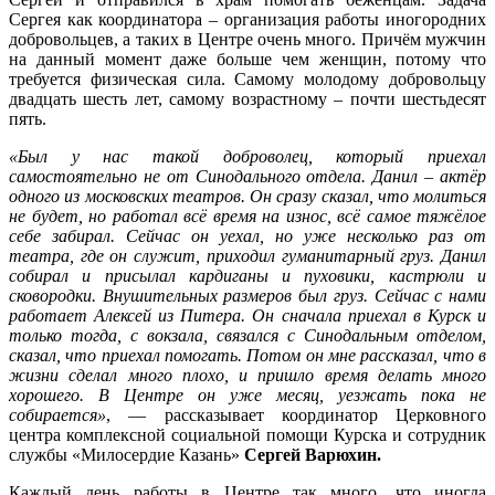
Сергея как координатора – организация работы иногородних
добровольцев, а таких в Центре очень много. Причём мужчин
на данный момент даже больше чем женщин, потому что
требуется физическая сила. Самому молодому добровольцу
двадцать шесть лет, самому возрастному – почти шестьдесят
пять.
«Был у нас такой доброволец, который приехал
самостоятельно не от Синодального отдела. Данил – актёр
одного из московских театров. Он сразу сказал, что молиться
не будет, но работал всё время на износ, всё самое тяжёлое
себе забирал. Сейчас он уехал, но уже несколько раз от
театра, где он служит, приходил гуманитарный груз. Данил
собирал и присылал кардиганы и пуховики, кастрюли и
сковородки. Внушительных размеров был груз. Сейчас с нами
работает Алексей из Питера. Он сначала приехал в Курск и
только тогда, с вокзала, связался с Синодальным отделом,
сказал, что приехал помогать. Потом он мне рассказал, что в
жизни сделал много плохо, и пришло время делать много
хорошего. В Центре он уже месяц, уезжать пока не
собирается»
, — рассказывает координатор Церковного
центра комплексной социальной помощи Курска и сотрудник
службы «Милосердие Казань»
Сергей Варюхин.
Каждый день работы в Центре так много, что иногда