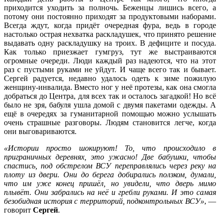
приходится уходить за полночь. Беженцы лишись всего, а
потому они постоянно приходят за продуктовыми наборами.
Всегда ждут, когда придёт очередная фура, ведь в городе
настолько острая нехватка раскладушек, что принято решение
выдавать одну раскладушку на троих. В дефиците и посуда.
Как только приезжает гумгруз, тут же выстраиваются
огромные очереди. Люди каждый раз надеются, что на этот
раз с пустыми руками не уйдут. И чаще всего так и бывает.
Сергей радуется, недавно удалось одеть к зиме пожилую
женщину-инвалида. Вместо ног у неё протезы, как она смогла
добраться до Центра, для всех так и осталось загадкой! Но всё
было не зря, бабуля ушла домой с двумя пакетами одежды. А
ещё в очередях за гуманитарной помощью можно услышать
очень страшные разговоры. Людям становится легче, когда
они выговариваются.
«Истории просто шокируют! То, что происходило в
приграничных деревнях, это ужасно! Две бабушки, чтобы
спастись, под обстрелом ВСУ переправлялись через реку на
плоту из двери. Они до берега добирались ползком, думали,
что им уже конец пришёл, но увидели, что дверь мимо
плывёт. Они забрались на неё и гребли руками. И это самая
безобидная история с территорий, подконтрольных ВСУ»
, —
говорит
Сергей
.