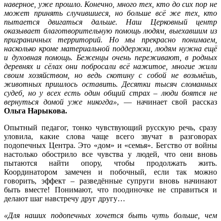
наверное, уже прошло. Конечно, много тех, кто до сих пор не
может принять случившиеся, но больше всё же тех, кто
пытается двигаться дальше. Наш Церковный центр
оказывает благотворительную помощь людям, выехавшим из
приграничных территорий. Но мы прекрасно понимаем,
насколько кроме материальной поддержки, людям нужна ещё
и духовная помощь. Беженцы очень переживают, в родных
деревнях и сёлах они побросали всё нажитое, многие жили
своим хозяйством, но ведь скотину с собой не возьмёшь,
животных пришлось оставить. Десятки тысяч сломанных
судеб, но у всех есть один общий страх – люди боятся не
вернуться домой уже никогда»
, — начинает свой рассказ
Ольга Нарыкова.
Опытный педагог, тонко чувствующий русскую речь, сразу
уловила, какие слова чаще всего звучат в разговорах
подопечных Центра. Это «дом» и «семья». Бегство от войны
настолько обострило все чувства у людей, что они вновь
пытаются найти опору, чтобы продолжать жить.
Координатором замечен и побочный, если так можно
говорить, эффект – разведённые супруги вновь начинают
быть вместе! Понимают, что поодиночке не справиться и
делают шаг навстречу друг другу…
«Для наших подопечных хочется быть чуть больше, чем