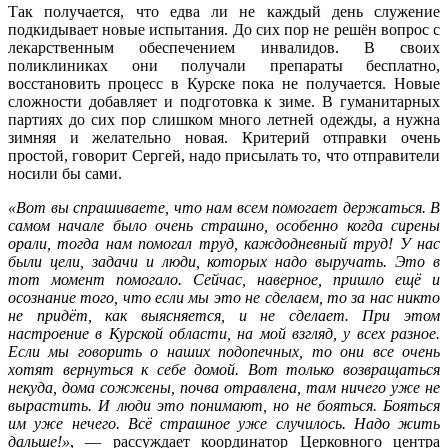
Так получается, что едва ли не каждый день служение
подкидывает новые испытания. До сих пор не решён вопрос с
лекарственным обеспечением инвалидов. В своих
поликлиниках они получали препараты бесплатно,
восстановить процесс в Курске пока не получается. Новые
сложности добавляет и подготовка к зиме. В гуманитарных
партиях до сих пор слишком много летней одежды, а нужна
зимняя и желательно новая. Критерий отправки очень
простой, говорит Сергей, надо присылать то, что отправители
носили бы сами.
«Вот вы спрашиваете, что нам всем помогает держаться. В
самом начале было очень страшно, особенно когда сирены
орали, тогда нам помогал труд, каждодневный труд! У нас
были цели, задачи и люди, которых надо выручать. Это в
тот момент помогало. Сейчас, наверное, пришло ещё и
осознание того, что если мы это не сделаем, то за нас никто
не придёт, как выясняется, и не сделает. При этом
настроение в Курской области, на мой взгляд, у всех разное.
Если мы говорить о наших подопечных, то они все очень
хотят вернуться к себе домой. Вот только возвращаться
некуда, дома сожжены, почва отравлена, там ничего уже не
вырастить. И люди это понимают, но не бояться. Бояться
им уже нечего. Всё страшное уже случилось. Надо жить
дальше!»
, — рассуждает координатор Церковного центра