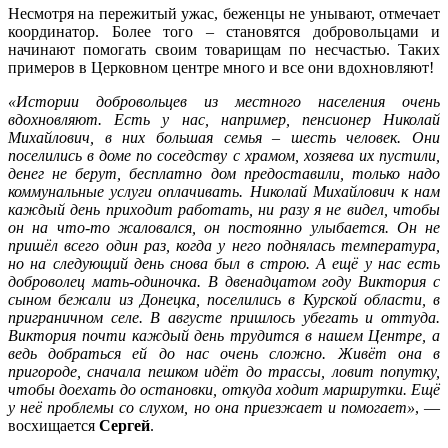
Несмотря на пережитый ужас, беженцы не унывают, отмечает
координатор. Более того – становятся добровольцами и
начинают помогать своим товарищам по несчастью. Таких
примеров в Церковном центре много и все они вдохновляют!
«Истории добровольцев из местного населения очень
вдохновляют. Есть у нас, например, пенсионер Николай
Михайлович, в них большая семья – шесть человек. Они
поселились в доме по соседству с храмом, хозяева их пустили,
денег не берут, бесплатно дом предоставили, только надо
коммунальные услуги оплачивать. Николай Михайлович к нам
каждый день приходит работать, ни разу я не видел, чтобы
он на что-то жаловался, он постоянно улыбается. Он не
пришёл всего один раз, когда у него поднялась температура,
но на следующий день снова был в строю. А ещё у нас есть
доброволец мать-одиночка. В двенадцатом году Виктория с
сыном бежали из Донецка, поселились в Курской области, в
приграничном селе. В августе пришлось убегать и оттуда.
Виктория почти каждый день трудится в нашем Центре, а
ведь добраться ей до нас очень сложно. Живёт она в
пригороде, сначала пешком идёт до трассы, ловит попутку,
чтобы доехать до остановки, откуда ходит маршрутки. Ещё
у неё проблемы со слухом, но она приезжает и помогает»
, —
восхищается
Сергей
.