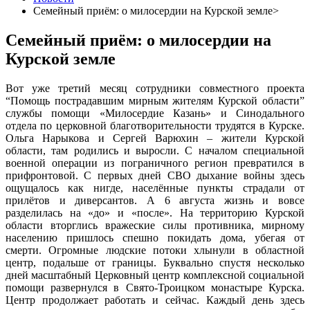
Семейный приём: о милосердии на Курской земле>
Семейный приём: о милосердии на
Курской земле
Вот уже третий месяц сотрудники совместного проекта
“Помощь пострадавшим мирным жителям Курской области”
службы помощи «Милосердие Казань» и Синодального
отдела по церковной благотворительности трудятся в Курске.
Ольга Нарыкова и Сергей Варюхин – жители Курской
области, там родились и выросли. С началом специальной
военной операции из пограничного регион превратился в
прифронтовой. С первых дней СВО дыхание войны здесь
ощущалось как нигде, населённые пункты страдали от
прилётов и диверсантов. А 6 августа жизнь и вовсе
разделилась на «до» и «после». На территорию Курской
области вторглись вражеские силы противника, мирному
населению пришлось спешно покидать дома, убегая от
смерти. Огромные людские потоки хлынули в областной
центр, подальше от границы. Буквально спустя несколько
дней масштабный Церковный центр комплексной социальной
помощи развернулся в Свято-Троицком монастыре Курска.
Центр продолжает работать и сейчас. Каждый день здесь