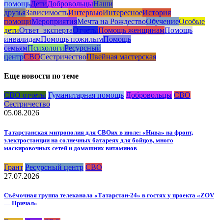
помощь
Дети
Добровольцы
Наши
друзья
Зависимость
Интервью
Интересное
История
помощи
Мероприятия
Мечта на Рождество
Обучение
Особые
дети
Ответ_эксперта
Отчеты
Помощь женщинам
Помощь
инвалидам
Помощь пожилым
Помощь
семьям
Психологи
Ресурсный
центр
СВО
Сестричество
Швейная мастерская
Еще новости по теме
СВО отчеты
Гуманитарная помощь
Добровольцы
СВО
Сестричество
05.08.2026
Татарстанская митрополия для СВОих в июле: «Нива» на фронт,
электростанции на солнечных батареях для бойцов, много
маскировочных сетей и домашних витаминов
Грант
Ресурсный центр
СВО
27.07.2026
Съёмочная группа телеканала «Татарстан-24» в гостях у проекта «ZOV
— Причал»