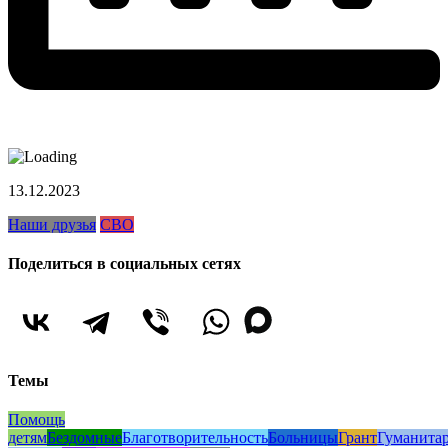
13.12.2023
Наши друзья
СВО
Поделиться в социальных сетях
Темы
Помощь
детям
Бездомные
Благотворительность
Больницы
Грант
Гуманита