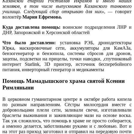
Казанской епархии Ростивлав Икрамов и много наших
земляков, в том числе выпускников Казанского танкового
училища. Следующий сбор открываю для них»
, — говорит
волонтёр
Мария Ефремова.
Куда доставлена помощь:
воинские подразделения ЛНР и
ДНР, Запорожской и Херсонской областей
Что было доставлено:
установка РЭБ, дронодетекторы
Юрка, маскировочные сети, аккумуляторы для КамАЗа,
бензогенератор и бензопила, системы сбросов для дронов,
зацепы, подсветки на прицелы, точки наводки, ,спутниковый
интернет Starlink, 3D принтер, источник бесперебойного
питания, инверторный генератор и медикаменты
Помощь Мамадышского храма святой Ксении
Римляныни
В церковном гуманитарном центре в октябре работа кипела
по разным направлениям. Сёстры милосердия вместе с
добровольцами плели сети, заливали свечи, изготавливали
браслеты выживания и заживляющие мази на основе воска.
Так уж сложилось, что помощь в храме не просто собирается,
а именно делается, заботливыми руками и с любовью. Вот и
на этот раз приход заготовил и отправил на передовую почти