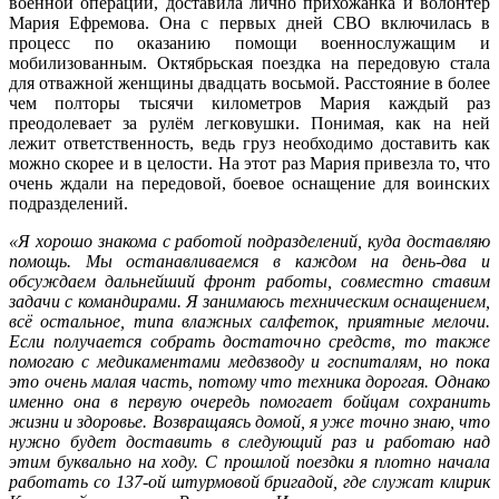
военной операции, доставила лично прихожанка и волонтёр
Мария Ефремова. Она с первых дней СВО включилась в
процесс по оказанию помощи военнослужащим и
мобилизованным. Октябрьская поездка на передовую стала
для отважной женщины двадцать восьмой. Расстояние в более
чем полторы тысячи километров Мария каждый раз
преодолевает за рулём легковушки. Понимая, как на ней
лежит ответственность, ведь груз необходимо доставить как
можно скорее и в целости. На этот раз Мария привезла то, что
очень ждали на передовой, боевое оснащение для воинских
подразделений.
«Я хорошо знакома с работой подразделений, куда доставляю
помощь. Мы останавливаемся в каждом на день-два и
обсуждаем дальнейший фронт работы, совместно ставим
задачи с командирами. Я занимаюсь техническим оснащением,
всё остальное, типа влажных салфеток, приятные мелочи.
Если получается собрать достаточно средств, то также
помогаю с медикаментами медвзводу и госпиталям, но пока
это очень малая часть, потому что техника дорогая. Однако
именно она в первую очередь помогает бойцам сохранить
жизни и здоровье. Возвращаясь домой, я уже точно знаю, что
нужно будет доставить в следующий раз и работаю над
этим буквально на ходу. С прошлой поездки я плотно начала
работать со 137-ой штурмовой бригадой, где служат клирик