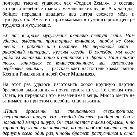
полторы тысячи упаковок чая «Родная Zемля», в составе
которого целебные травы с мамадышских лугов. А к чаю для
бойцов передали двадцать два литра свежего мёда и
сухофруктов. Вместе с прихожанами в гуманитарном центре
трудятся и мусульмане.
«У нас в храме мусульмане активно плетут сети. Нам
удалось выделить просторные комнаты, чтобы не было
тесно, и работа шла быстрее. На передовой сети –
расходный материал, нужны всегда. В октябре мы всем
районом готовили баню к отправке на фронт. Наш приход
тоже занимался её комплектованием, мы заготовили
берёзовые веники»
, — рассказывает настоятель храма святой
Ксении Римляныни иерей
Олег Малышев.
На этот раз удалось изготовить особо крупную партию
браслетов выживания – почти триста штук. По словам отца
Олега, на передовой это незаменимая вещь. Много места не
занимает, но при этом способны спасти жизнь.
«Наши браслеты из специального сверхпрочного,
сверхтонкого шнура. На каждый браслет уходит по два с
половиной метра шнура. Он сплетается таким образом, что
хорошо держится на запястье, но при необходимости стоит
дёрнуть всего один раз, чтобы браслет распустился и стал