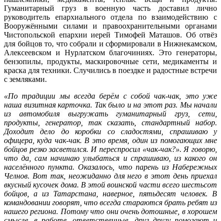
Гуманитарный груз в военную часть доставил лично
руководитель епархиального отдела по взаимодействию с
Вооружёнными силами и правоохранительными органами
Чистопольской епархии иерей Тимофей Маташов. Об отвёз
для бойцов то, что собрали и сформировали в Нижнекамском,
Алексеевском и Нурлатском благочиниях. Это генераторы,
бензопилы, продукты, маскировочные сети, медикаменты и
краска для техники. Случились в поездке и радостные встречи
с земляками.
«По традиции мы всегда берём с собой чак-чак, это уже
наша визитная карточка. Так было и на этот раз. Мы начали
из автомобиля выгружать гуманитарный груз, сети,
продукты, генератор, так сказать, стандартный набор.
Доходит дело до коробки со сладостями, спрашиваю у
офицера, куда чак-чак. В это время, один из помогающих мне
бойцов резко засветился. И переспросил «чак-чак?». Я говорю,
что да, сам начинаю улыбаться и спрашиваю, из какого он
населённого пункта. Оказалось, что парень из Набережных
Челнов. Вот так, неожиданно для него в этот день приехал
вкусный кусочек дома. В этой воинской части всего шестьсот
бойцов, а из Татарстана, наверное, пятьдесят человек. В
командовании говорят, что всегда стараются брать ребят из
нашего региона. Потому что они очень дотошные, в хорошем
смысле, в работе, ответственные, друг другу помогают и