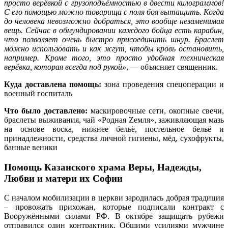
просто верёвкой с грузоподъёмностью в двести килограммов!
С его помощью можно товарища с поля боя вытащить. Когда
до человека невозможно добраться, это вообще незаменимая
вещь. Сейчас в обмундировании каждого бойца есть карабин,
что позволяет очень быстро присоединить шнур. Браслет
можно использовать и как жгут, чтобы кровь остановить,
например. Кроме того, это просто удобная техническая
верёвка, которая всегда под рукой»
, — объясняет священник.
Куда доставлена помощь:
зона проведения спецоперации и
военный госпиталь
Что было доставлено:
маскировочные сети, окопные свечи,
браслеты выживания, чай «Родная Zемля», заживляющая мазь
на основе воска, нижнее бельё, постельное бельё и
принадлежности, средства личной гигиены, мёд, сухофрукты,
банные веники
Помощь Казанского храма Веры, Надежды,
Любви и матери их Софии
С началом мобилизации в церкви зародилась добрая традиция
– провожать прихожан, которые подписали контракт с
Вооружёнными силами РФ. В октябре защищать рубежи
отправился один контрактник. Общими усилиями мужчине