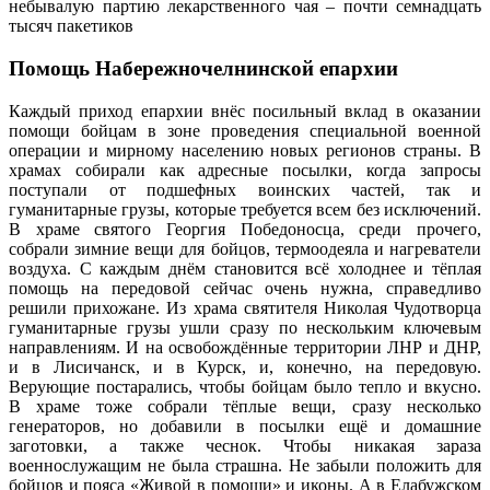
небывалую партию лекарственного чая – почти семнадцать
тысяч пакетиков
Помощь Набережночелнинской епархии
Каждый приход епархии внёс посильный вклад в оказании
помощи бойцам в зоне проведения специальной военной
операции и мирному населению новых регионов страны. В
храмах собирали как адресные посылки, когда запросы
поступали от подшефных воинских частей, так и
гуманитарные грузы, которые требуется всем без исключений.
В храме святого Георгия Победоносца, среди прочего,
собрали зимние вещи для бойцов, термоодеяла и нагреватели
воздуха. С каждым днём становится всё холоднее и тёплая
помощь на передовой сейчас очень нужна, справедливо
решили прихожане. Из храма святителя Николая Чудотворца
гуманитарные грузы ушли сразу по нескольким ключевым
направлениям. И на освобождённые территории ЛНР и ДНР,
и в Лисичанск, и в Курск, и, конечно, на передовую.
Верующие постарались, чтобы бойцам было тепло и вкусно.
В храме тоже собрали тёплые вещи, сразу несколько
генераторов, но добавили в посылки ещё и домашние
заготовки, а также чеснок. Чтобы никакая зараза
военнослужащим не была страшна. Не забыли положить для
бойцов и пояса «Живой в помощи» и иконы. А в Елабужском