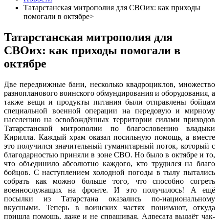
Татарстанская митрополия для СВОих: как приходы
помогали в октябре>
Татарстанская митрополия для
СВОих: как приходы помогали в
октябре
Две передвижные бани, несколько квадроциклов, множество
разнопланового воинского обмундирования и оборудования, а
также вещи и продукты питания были отправлены бойцам
специальной военной операции на передовую и мирному
населению на освобождённых территории силами приходов
Татарстанской митрополии по благословению владыки
Кирилла. Каждый храм оказал посильную помощь, а вместе
это получился значительный гуманитарный поток, который с
благодарностью приняли в зоне СВО. Но было в октябре и то,
что объединило абсолютно каждого, кто трудился на благо
бойцов. С наступлением холодной погоды в тылу пытались
собрать как можно больше того, что способно согреть
военнослужащих на фронте. И это получилось! А ещё
посылки из Татарстана оказались по-национальному
вкусными. Теперь в воинских частях понимают, откуда
пришла помощь, даже и не спрашивая. Адресата выдаёт чак-