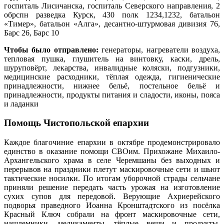
госпиталь Лисичанска, госпиталь Северского направления, 2
обрспн разведка Курск, 430 полк 1234,1232, батальон
«Тимер», батальон «Алга», десантно-штурмовая дивизия 76,
Барс 26, Барс 10
Чтобы было отправлено:
генераторы, нагреватели воздуха,
тепловая пушка, глушитель на винтовку, каски, дрель,
шуруповёрт, лекарства, инвалидные коляски, подгузники,
медицинские расходники, тёплая одежда, гигиенические
принадлежности, нижнее бельё, постельное бельё и
принадлежности, продукты питания и сладости, иконы, пояса
и ладанки
Помощь Чистопольской епархии
Каждое благочиние епархии в октябре продемонстрировало
единство в оказание помощи СВОим. Прихожане Михаило-
Архангельского храма в селе Черемшаны без выходных и
перерывов на праздники плетут маскировочные сети и шьют
тактические носилки. По итогам уборочной страды сельчане
приняли решение передать часть урожая на изготовление
сухих супов для передовой. Верующие Ахриерейского
подворья праведного Иоанна Кронштадтского из посёлка
Красный Ключ собрали на фронт маскировочные сети,
нашлемники, медикаменты, тёплые вещи и продукты.