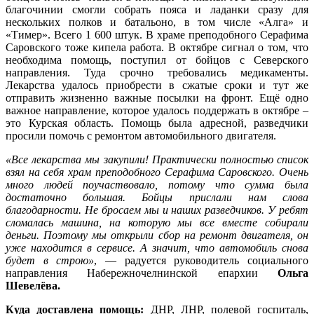
благочинии смогли собрать пояса и ладанки сразу для
нескольких полков и батальоно, в том числе «Алга» и
«Тимер». Всего 1 600 штук. В храме преподобного Серафима
Саровского тоже кипела работа. В октябре сигнал о том, что
необходима помощь, поступил от бойцов с Северского
направления. Туда срочно требовались медикаменты.
Лекарства удалось приобрести в сжатые сроки и тут же
отправить жизненно важные посылки на фронт. Ещё одно
важное направление, которое удалось поддержать в октябре –
это Курская область. Помощь была адресной, разведчики
просили помочь с ремонтом автомобильного двигателя.
«Все лекарства мы закупили! Практически полностью список
взял на себя храм преподобного Серафима Саровского. Очень
много людей поучаствовало, потому что сумма была
достаточно большая. Бойцы прислали нам слова
благодарности. Не бросаем мы и наших разведчиков. У ребят
сломалась машина, на которую мы все вместе собирали
деньги. Поэтому мы открыли сбор на ремонт двигателя, он
уже находится в сервисе. А значит, что автомобиль снова
будет в строю»
, — радуется руководитель социального
направления Набережночелнинской епархии
Ольга
Шевелёва.
Куда доставлена помощь:
ДНР, ЛНР, полевой госпиталь,