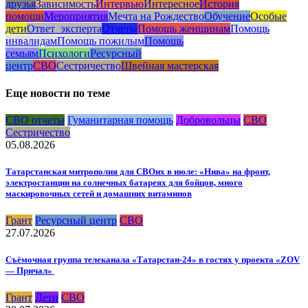
друзья
Зависимость
Интервью
Интересное
История
помощи
Мероприятия
Мечта на Рождество
Обучение
Особые
дети
Ответ_эксперта
Отчеты
Помощь женщинам
Помощь
инвалидам
Помощь пожилым
Помощь
семьям
Психологи
Ресурсный
центр
СВО
Сестричество
Швейная мастерская
Еще новости по теме
СВО отчеты
Гуманитарная помощь
Добровольцы
СВО
Сестричество
05.08.2026
Татарстанская митрополия для СВОих в июле: «Нива» на фронт,
электростанции на солнечных батареях для бойцов, много
маскировочных сетей и домашних витаминов
Грант
Ресурсный центр
СВО
27.07.2026
Съёмочная группа телеканала «Татарстан-24» в гостях у проекта «ZOV
— Причал»
Грант
Дети
СВО