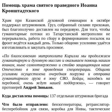
Помощь храма святого праведного Иоанна
Кронштадтского
Храм при Казанской духовной семинарии в октябре
поддержал штурмовиков. Груз, собранный силами прихожан,
был благополучно доставлен на передовую. Для того, чтобы
гуманитарные потоки из Татарстанской митрополии не
перерывались, работа по сбору и формированию посылок на
фронт ведётся каждый день. Только общими усилиями удаётся
изготавливать и закупать просимое.
«По благословению митрополита Кирилла мы продолжаем
гуманитарную и духовную миссию и оказываем помощь нашим
воинам, ныне самоотверженно и стойко защищающим наше
Отечество в зоне проведения спецоперации. Общими
усилиями осуществлена очередная погрузка и отправка
гуманитарного груза в зону СВО. Бойцы, находясь на
передовой, очень ждут нашей поддержки»
, — говорит
протоиерей
Андрей Зиньков.
Куда доставлена помощь:
137 отдельная штурмовая бригада
Что было отправлено:
бензогенераторы, ретранслятор-
бесперебойник для связи, коробка для Нивы, тактические