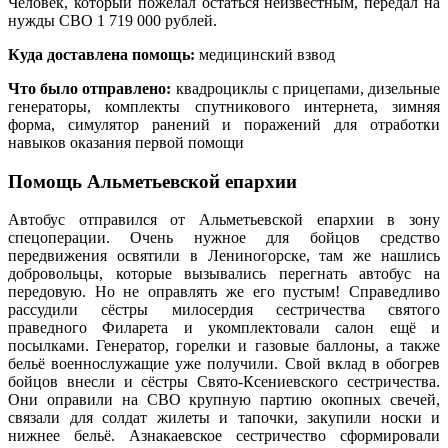
Человек, который пожелал остаться неизвестным, передал на
нужды СВО 1 719 000 рублей.
Куда доставлена помощь:
медицинский взвод
Что было отправлено:
квадроциклы с прицепами, дизельные
генераторы, комплекты спутникового интернета, зимняя
форма, симулятор ранений и поражений для отработки
навыков оказания первой помощи
Помощь Альметьевской епархии
Автобус отправился от Альметьевской епархии в зону
спецоперации. Очень нужное для бойцов средство
передвижения освятили в Лениногорске, там же нашлись
добровольцы, которые вызывались перегнать автобус на
передовую. Но не оправлять же его пустым! Справедливо
рассудили сёстры милосердия сестричества святого
праведного Филарета и укомплектовали салон ещё и
посылками. Генератор, горелки и газовые баллоны, а также
бельё военнослужащие уже получили. Свой вклад в обогрев
бойцов внесли и сёстры Свято-Ксениевского сестричества.
Они оправили на СВО крупную партию окопных свечей,
связали для солдат жилеты и тапочки, закупили носки и
нижнее бельё. Азнакаевское сестричество сформировали