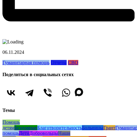
06.11.2024
Гуманитарная помощь
Отчеты
СВО
Поделиться в социальных сетях
Темы
Помощь
детям
Бездомные
Благотворительность
Больницы
Грант
Гуманита
помощь
Дети
Добровольцы
Наши