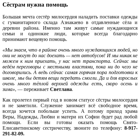
Сёстрам нужна помощь
Большая мечта сестёр милосердия наладить поставки одежды
с гуманитарного склада Азнакаево в отдавленные сёла и
деревни района. Именно там живут самые нуждающиеся
семьи и одинокие люди, которые всегда благодарно
принимают вещевую помощь.
«Мы знаем, что в районе очень много нуждающихся людей, но
они не могут до нас доехать — нет автобусов! И мы никак не
можем к ним приехать, у нас нет транспорта. Сейчас мы
ведём переговоры с местными властями, пока ни до чего не
договорились. А ведь сейчас самая горячая пора подготовки к
школе, мы бы детям вещи передать смогли. Да и для взрослых
очень много тёплой верхней одежды есть, скоро осень и
зима»
, — переживает
Светлана
.
Как пролетел первый год в новом статусе сёстры милосердия
и не заметили. Служение занимает всё свободное время,
всегда хочется побольше успеть. А потому приход храма
Веры, Надежды, Любви и матери их Софии будет рад любой
помощи. Если вы готовы оказать помощь Свято-
Елисаветинскому сестричеству, звоните по телефону:
8-917-
291-82-09.