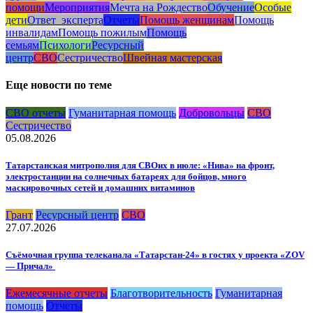
помощи
Мероприятия
Мечта на Рождество
Обучение
Особые
дети
Ответ_эксперта
Отчеты
Помощь женщинам
Помощь
инвалидам
Помощь пожилым
Помощь
семьям
Психологи
Ресурсный
центр
СВО
Сестричество
Швейная мастерская
Еще новости по теме
СВО отчеты
Гуманитарная помощь
Добровольцы
СВО
Сестричество
05.08.2026
Татарстанская митрополия для СВОих в июле: «Нива» на фронт,
электростанции на солнечных батареях для бойцов, много
маскировочных сетей и домашних витаминов
Грант
Ресурсный центр
СВО
27.07.2026
Съёмочная группа телеканала «Татарстан-24» в гостях у проекта «ZOV
— Причал»
Ежемесячные отчеты
Благотворительность
Гуманитарная
помощь
Отчеты