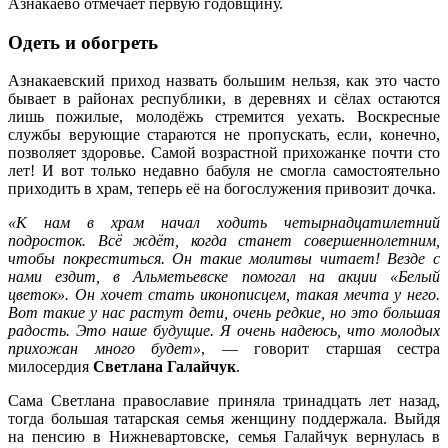
Азнакаево отмечает первую годовщину.
Одеть и обогреть
Азнакаевский приход назвать большим нельзя, как это часто
бывает в районах республики, в деревнях и сёлах остаются
лишь пожилые, молодёжь стремится уехать. Воскресные
службы верующие стараются не пропускать, если, конечно,
позволяет здоровье. Самой возрастной прихожанке почти сто
лет! И вот только недавно бабуля не смогла самостоятельно
приходить в храм, теперь её на богослужения привозит дочка.
«К нам в храм начал ходить четырнадцатилетний
подросток. Всё ждёт, когда станет совершеннолетним,
чтобы покреститься. Он такие молитвы читает! Везде с
нами ездит, в Альметьевске помогал на акции «Белый
цветок». Он хочет стать иконописцем, такая мечта у него.
Вот такие у нас растут дети, очень редкие, но это большая
радость. Это наше будущие. Я очень надеюсь, что молодых
прихожан много будет»
, — говорит старшая сестра
милосердия
Светлана
Галайчук
.
Сама Светлана православие приняла тринадцать лет назад,
тогда большая татарская семья женщину поддержала. Выйдя
на пенсию в Нижневартовске, семья Галайчук вернулась в