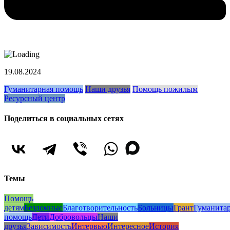
19.08.2024
Гуманитарная помощь
Наши друзья
Помощь пожилым
Ресурсный центр
Поделиться в социальных сетях
Темы
Помощь
детям
Бездомные
Благотворительность
Больницы
Грант
Гуманита
помощь
Дети
Добровольцы
Наши
друзья
Зависимость
Интервью
Интересное
История