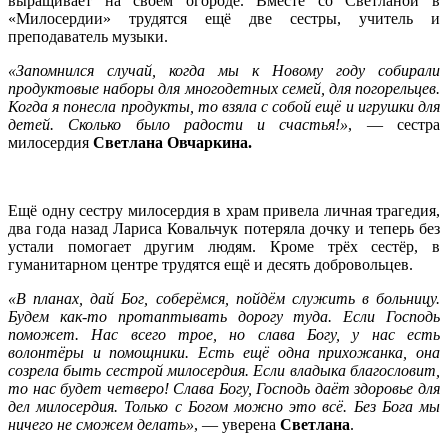
выращивает на своём огороде. Вместе со Светланой в
«Милосердии» трудятся ещё две сестры, учитель и
преподаватель музыки.
«Запомнился случай, когда мы к Новому году собирали
продуктовые наборы для многодетных семей, для погорельцев.
Когда я понесла продукты, то взяла с собой ещё и игрушки для
детей. Сколько было радости и счастья!»
, — сестра
милосердия
Светлана Овчаркина.
Ещё одну сестру милосердия в храм привела личная трагедия,
два года назад Лариса Ковальчук потеряла дочку и теперь без
устали помогает другим людям. Кроме трёх сестёр, в
гуманитарном центре трудятся ещё и десять добровольцев.
«В планах, дай Бог, соберёмся, пойдём служить в больницу.
Будем как-то протаптывать дорогу туда. Если Господь
поможет. Нас всего трое, но слава Богу, у нас есть
волонтёры и помощники. Есть ещё одна прихожанка, она
созрела быть сестрой милосердия. Если владыка благословит,
то нас будет четверо! Слава Богу, Господь даёт здоровье для
дел милосердия. Только с Богом можно это всё. Без Бога мы
ничего не сможем делать»
, — уверена
Светлана
.