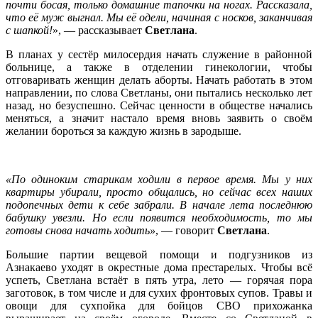
почти босая, только домашние тапочки на ногах. Рассказала,
что её муж выгнал. Мы её одели, начиная с носков, заканчивая
с шапкой!
», — рассказывает
Светлана
.
В планах у сестёр милосердия начать служение в районной
больнице, а также в отделении гинекологии, чтобы
отговаривать женщин делать аборты. Начать работать в этом
направлении, по слова Светланы, они пытались несколько лет
назад, но безуспешно. Сейчас ценности в обществе начались
меняться, а значит настало время вновь заявить о своём
желании бороться за каждую жизнь в зародыше.
«По одиноким старикам ходили в первое время. Мы у них
квартиры убирали, просто общались, но сейчас всех наших
подопечных дети к себе забрали. В начале лета последнюю
бабушку увезли. Но если появится необходимость, то мы
готовы снова начать ходить»
, — говорит
Светлана
.
Большие партии вещевой помощи и подгузников из
Азнакаево уходят в окрестные дома престарелых. Чтобы всё
успеть, Светлана встаёт в пять утра, лето — горячая пора
заготовок, в том числе и для сухих фронтовых супов. Травы и
овощи для сухпойка для бойцов СВО прихожанка