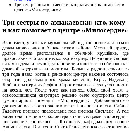
Три сестры по-азнакаевски: кто, кому и как помогает в
центре «Милосердие»>
Три сестры по-азнакаевски: кто, кому
и как помогает в центре «Милосердие»
Экономист, учитель и музыкальный педагог положили начало
делам милосердия в Азнакаевском районе. Местный приход
долгое время располагался в обычной хрущёвке, где
православным отдали несколько квартир. Верующие своими
силами сделали ремонт, установили иконостас и собирались в
домовой «церкви» на молитвы. Большая радость случилась
три года назад, когда в районном центре наконец состоялось
открытие долгожданного храма мучениц Веры, Надежды,
Любви и матери их Софии. Строительство растянулось почти
на десять лет. После того как приход обрёл свой храм, в
освободившихся квартирах решено было обустроить центр
гуманитарной помощи «Милосердие». Добровольческое
движение возглавила экономист из Нижневартовска. Сабила
Галайчук приняла православие под именем Светлана. А год
назад она и ещё два волонтёра стали сёстрами милосердия,
посвящение состоялось в Казанском кафедральном соборе
Альметьевска. В августе Свято-Елисаветинское сестричество