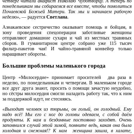
четверг читали акафист Николаю Чудотворцу. А теперь по
понедельникам мы собираемся все вместе, чтобы помолиться
Почаевской Божьей Матери. Так мы и начинаем рабочую
неделю»
, — радуется
Светлана
.
Азнакаевское сестричество оказывает помощь и бойцам, в
зону проведения спецоперации заботливые женщины
отправляют домашние сухари и чай из местных травяных
сборов. В гуманитарном центре собрано уже 115 тысяч
фильтр-пакетов чая! И чайно-травяной конвейер только
наращивает обороты.
Большие проблемы маленького города
Центр «Милосердие» принимает просителей два раза в
неделю, по понедельникам и четвергам. В маленьком городе
все друг друга знают, просить о помощи зачастую неудобно,
но сёстры милосердия смогли наладить работу так, что к ним
за поддержкой идут, не стесняясь.
«Выходит человек из тюрьмы, он голый, он голодный. Ему
надо всё! Мы его с ног до головы одеваем, с собой даём
продукты. К нам и бездомные постоянно заходят. Очень
запомнился случай этой зимой, помните ведь, какая она была
холодная и снежная!? К нам женщина зашла, в халате,