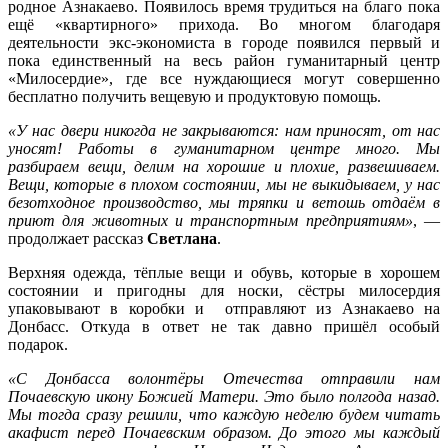
родное Азнакаево. Появилось время трудиться на благо пока
ещё «квартирного» прихода. Во многом благодаря
деятельности экс-экономиста в городе появился первый и
пока единственный на весь район гуманитарный центр
«Милосердие», где все нуждающиеся могут совершенно
бесплатно получить вещевую и продуктовую помощь.
«У нас двери никогда не закрываются: нам приносят, от нас
уносят! Работы в гуманитарном центре много. Мы
разбираем вещи, делим на хорошие и плохие, развешиваем.
Вещи, которые в плохом состоянии, мы не выкидываем, у нас
безотходное производство, мы тряпки и ветошь отдаём в
приют для животных и транспортным предприятиям»
, —
продолжает рассказ
Светлана
.
Верхняя одежда, тёплые вещи и обувь, которые в хорошем
состоянии и пригодны для носки, сёстры милосердия
упаковывают в коробки и отправляют из Азнакаево на
Донбасс. Откуда в ответ не так давно пришёл особый
подарок.
«С Донбасса волонтёры Отечества отправили нам
Почаевскую икону Божией Матери. Это было полгода назад.
Мы тогда сразу решили, что каждую неделю будем читать
акафист перед Почаевским образом. До этого мы каждый