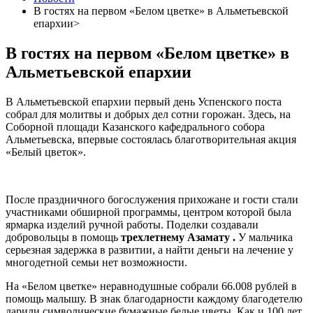
В гостях на первом «Белом цветке» в Альметьевской
епархии>
В гостях на первом «Белом цветке» в
Альметьевской епархии
В Альметьевской епархии первый день Успенского поста
собрал для молитвы и добрых дел сотни горожан. Здесь, на
Соборной площади Казанского кафедрального собора
Альметьевска, впервые состоялась благотворительная акция
«Белый цветок».
После праздничного богослужения прихожане и гости стали
участниками обширной программы, центром которой была
ярмарка изделий ручной работы. Поделки создавали
добровольцы в помощь
трехлетнему Азамату .
У мальчика
серьезная задержка в развитии, а найти деньги на лечение у
многодетной семьи нет возможности.
На «Белом цветке» неравнодушные собрали 66.008 рублей в
помощь малышу. В знак благодарности каждому благодетелю
дарили символические бумажные белые цветы. Как и 100 лет