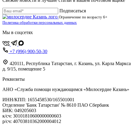
Свежие новости и лучшие статьи в вашем почтовом ящике
Подписаться
Ограничение по возрасту
6+
Политика обработки персональных данных
Мы в соцсетях
+7 (996) 900-50-30
420111
,
Республика Татарстан,
г. Казань,
ул. Карла Маркса
д. 9/15, помещение 5
Реквизиты
АНО «Служба помощи нуждающимся «Милосердие Казань»
‌ИНН/КПП: 1655458530/165501001
Отделение 'Банк Татарстан' № 8610 ПАО Сбербанк
БИК: 049205603
‌к/сч: 30101810600000000603
р/сч: 40703810362000004012
Карта сайта