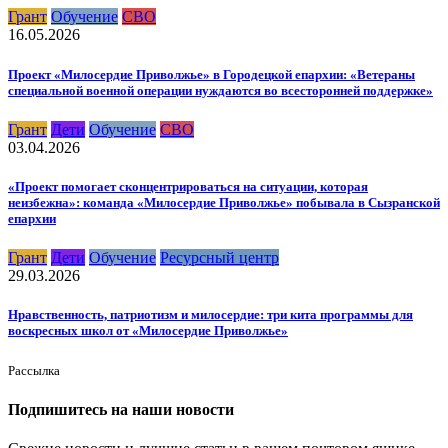
Грант
Обучение
СВО
16.05.2026
Проект «Милосердие Приволжье» в Городецкой епархии: «Ветераны
специальной военной операции нуждаются во всесторонней поддержке»
Грант
Дети
Обучение
СВО
03.04.2026
«Проект помогает сконцентрироваться на ситуации, которая
неизбежна»: команда «Милосердие Приволжье» побывала в Сызранской
епархии
Грант
Дети
Обучение
Ресурсный центр
29.03.2026
Нравственность, патриотизм и милосердие: три кита программы для
воскресных школ от «Милосердие Приволжье»
Рассылка
Подпишитесь на наши новости