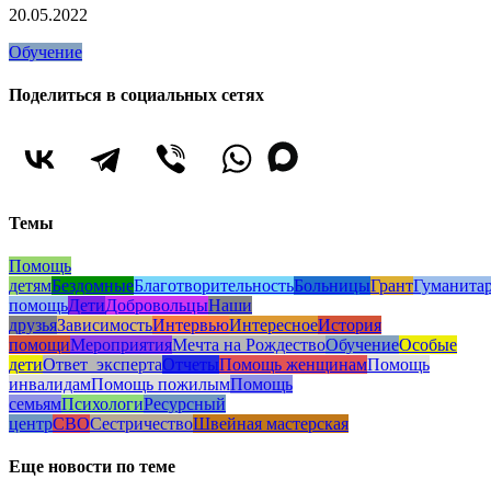
20.05.2022
Обучение
Поделиться в социальных сетях
Темы
Помощь
детям
Бездомные
Благотворительность
Больницы
Грант
Гуманита
помощь
Дети
Добровольцы
Наши
друзья
Зависимость
Интервью
Интересное
История
помощи
Мероприятия
Мечта на Рождество
Обучение
Особые
дети
Ответ_эксперта
Отчеты
Помощь женщинам
Помощь
инвалидам
Помощь пожилым
Помощь
семьям
Психологи
Ресурсный
центр
СВО
Сестричество
Швейная мастерская
Еще новости по теме