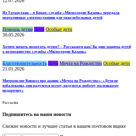
12.07.2026
Из Татарстана – в Крым: служба «Милосердие Казань» передала
портативные электростанции для тяжелобольных детей
Помощь детям
Дети
Особые дети
30.05.2026
Хотите начать помогать детям? – Расскажем как! Ко дню защиты детей
о возможностях службы «Милосердие Казань»
Благотворительность
Дети
Мечта на Рождество
Особые дети
21.01.2026
Митрополит Кирилл про акцию «Мечта на Рождество»: «Дети не
избалованы, они радуются всему, радуются любому маленькому
подарочку»
Рассылка
Подпишитесь на наши новости
Свежие новости и лучшие статьи в вашем почтовом ящике