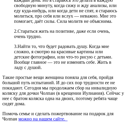
каждый день. Но я стараюсь это делать в каждую
свободную минуту, когда сижу и жду анализы, или
еду куда-нибудь, или когда дети не спят, я стараюсь
молиться, про себя или вслух — неважно. Мне это
помогает, даёт силы. Сила молитв не объяснима.
2.Стараться жить на позитиве, даже если очень,
очень трудно.
3.Найти то, что будет радовать душу. Когда мне
сложно, я смотрю на красивые картины или
детские фотографии, или что-то рисую с детьми.
Вообще главное — это не изменять себе. Жить в
ладу с душой.
Такие простые вещи женщина поняла для себя, пройдя
большой путь испытаний. И до сих пор трудности ее не
покидают. Сегодня мы продолжаем сбор на инвалидную
коляску для дочки Чолпан (в крещении Иулиания). Сейчас у
нее с братом коляска одна на двоих, поэтому ребята чаще
сидят дома.
Помочь семье и сделать пожертвование на подарок для
Чолпан
можно на нашем сайте.