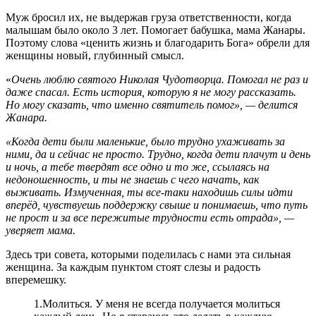
Муж бросил их, не выдержав груза ответственности, когда
малышам было около 3 лет. Помогает бабушка, мама Жанары.
Поэтому слова «ценить жизнь и благодарить Бога» обрели для
женщины новый, глубинный смысл.
«
Очень люблю святого Николая Чудотворца. Помогал не раз и
даже спасал. Есть история, которую я не могу рассказать.
Но могу сказать, что именно святитель помог», — делится
Жанара.
«Когда дети были маленькие, было трудно ухаживать за
ними, да и сейчас не просто. Трудно, когда дети плачут и день
и ночь, а тебе твердят все одно и то же, ссылаясь на
недоношенность, и ты не знаешь с чего начать, как
выживать. Измученная, ты все-таки находишь силы идти
вперёд, чувствуешь поддержку свыше и понимаешь, что путь
не прост и за все пережитые трудности есть отрада», —
уверяет мама.
Здесь три совета, которыми поделилась с нами эта сильная
женщина. За каждым пунктом стоят слезы и радость
вперемешку.
1.Молиться. У меня не всегда получается молиться