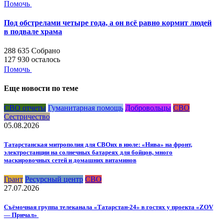
Помочь
Под обстрелами четыре года, а он всё равно кормит людей
в подвале храма
288 635
Собрано
127 930
осталось
Помочь
Еще новости по теме
СВО отчеты
Гуманитарная помощь
Добровольцы
СВО
Сестричество
05.08.2026
Татарстанская митрополия для СВОих в июле: «Нива» на фронт,
электростанции на солнечных батареях для бойцов, много
маскировочных сетей и домашних витаминов
Грант
Ресурсный центр
СВО
27.07.2026
Съёмочная группа телеканала «Татарстан-24» в гостях у проекта «ZOV
— Причал»