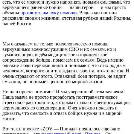
есть, что её можно и нужно наполнять новыми смыслами, что
вернувшиеся раненые бойцы — наши герои — и мы просто
обязаны
протянуть им руку помощи
. Ведь ради нас они
рисковали своими жизнями, отстаивая рубежи нашей Родины,
нашей России.
Мы оказываем не только психологическую помощь
вернувшимся военнослужащим СВО и их семьям, но и
гуманитарную, ведём медицинское и юридическое
сопровождение бойцов, помогаем их семьям. Ведь именно
близкие люди первыми видят и понимают, что с их родным
человеком, которого они так ждали с фронта, что-то не так. И
очень страдают от этого. Отважный боец потерян, не видит
смыслов, не понимает ценностей мирной жизни.
Но наш проект помогает! И мы уверенно об этом заявляем!
Наша задача не просто проработать посттравматическое
стрессовое расстройство, которым страдают военнослужащие,
вернувшиеся со спецоперации. Очень важно показать и
доказать, что смелость и отвага бойцов нужна и в мирной
жизни.
Вот так в проекте «ZOV — Причал» появилось еще одно