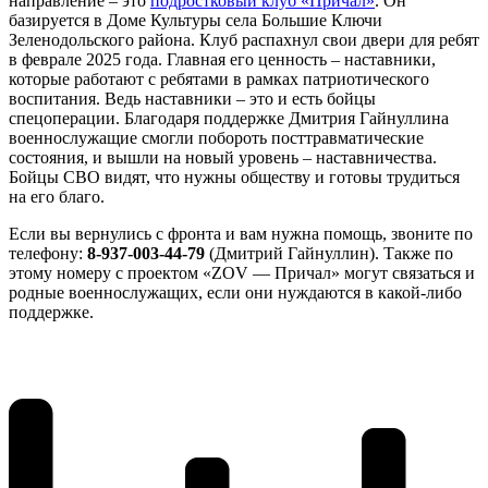
направление – это
подростковый клуб «Причал»
. Он
базируется в Доме Культуры села Большие Ключи
Зеленодольского района. Клуб распахнул свои двери для ребят
в феврале 2025 года. Главная его ценность – наставники,
которые работают с ребятами в рамках патриотического
воспитания. Ведь наставники – это и есть бойцы
спецоперации. Благодаря поддержке Дмитрия Гайнуллина
военнослужащие смогли побороть посттравматические
состояния, и вышли на новый уровень – наставничества.
Бойцы СВО видят, что нужны обществу и готовы трудиться
на его благо.
Если вы вернулись с фронта и вам нужна помощь, звоните по
телефону:
8-937-003-44-79
(Дмитрий Гайнуллин). Также по
этому номеру с проектом «ZOV — Причал» могут связаться и
родные военнослужащих, если они нуждаются в какой-либо
поддержке.