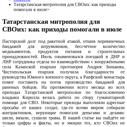
Татарстанская митрополия для СВОих: как приходы
помогали в июле>
Татарстанская митрополия для
СВОих: как приходы помогали в июле
Пасторский долг под ракетной атакой, отшив перевязочных
бандажей для штрумовиков, бессчётное количество
медикаментов, продуктов питания и строительных
принадлежностей. Июль ознаменовался поездкой в ДНР и
ЛНР сотрудника отдела по взаимодействию с вооружёнными
сила Казанской епархии протоиерея Андрея Зинькова,
Чистопольская епархия получила благодарности от
руководства Южного военного округа, а Раифский монастырь
помог поставить на поток производство бандажей для
раненых бойцов. На протяжении всего месяца во всех
приходах Татарстанской митрополии по благословению
владыки Кирилла велась работа по сбору гуманитарной
помощи для СВО. Некоторые приходы выполняли адресные
просьбы от наших солдат, где-то всеми миром собирали
контрактников, верующие помогали деньгами и делами:
шили, вязали, сушили травы. В нашей статье вы найдёте не
только цифры и факты, но и эмоции тех, кто СВОих не