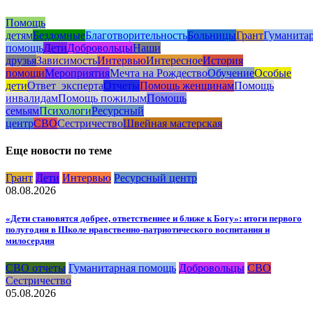
Помощь
детям
Бездомные
Благотворительность
Больницы
Грант
Гуманита
помощь
Дети
Добровольцы
Наши
друзья
Зависимость
Интервью
Интересное
История
помощи
Мероприятия
Мечта на Рождество
Обучение
Особые
дети
Ответ_эксперта
Отчеты
Помощь женщинам
Помощь
инвалидам
Помощь пожилым
Помощь
семьям
Психологи
Ресурсный
центр
СВО
Сестричество
Швейная мастерская
Еще новости по теме
Грант
Дети
Интервью
Ресурсный центр
08.08.2026
«Дети становятся добрее, ответственнее и ближе к Богу»: итоги первого
полугодия в Школе нравственно-патриотического воспитания и
милосердия
СВО отчеты
Гуманитарная помощь
Добровольцы
СВО
Сестричество
05.08.2026