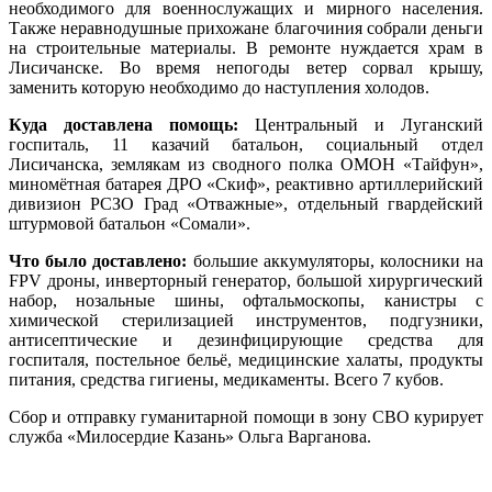
необходимого для военнослужащих и мирного населения.
Также неравнодушные прихожане благочиния собрали деньги
на строительные материалы. В ремонте нуждается храм в
Лисичанске. Во время непогоды ветер сорвал крышу,
заменить которую необходимо до наступления холодов.
Куда доставлена помощь:
Центральный и Луганский
госпиталь, 11 казачий батальон, социальный отдел
Лисичанска, землякам из сводного полка ОМОН «Тайфун»,
миномётная батарея ДРО «Скиф», реактивно артиллерийский
дивизион РСЗО Град «Отважные», отдельный гвардейский
штурмовой батальон «Сомали».
Что было доставлено:
большие аккумуляторы, колосники на
FPV дроны, инверторный генератор, большой хирургический
набор, нозальные шины, офтальмоскопы, канистры с
химической стерилизацией инструментов, подгузники,
антисептические и дезинфицирующие средства для
госпиталя, постельное бельё, медицинские халаты, продукты
питания, средства гигиены, медикаменты. Всего 7 кубов.
Сбор и отправку гуманитарной помощи в зону СВО курирует
служба «Милосердие Казань» Ольга Варганова.