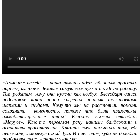
«Помните всегда — наша помощь идёт обычным простым
парням, которые делают самую важную и трудную работу!
Тем ребятам, кому она нужна как воздух. Благодаря вашей
поддержке наши парни согреты нашими толстовками
шапками и снудами. Кому-то мы на расстоянии помогли
сохранить конечность, потому что были применены
иммобилизационные шины! Кто-то выжил благодаря
«Марусе». Кто-то перевязал рану нашими бандажами и
остановил кровотечение. Кто-то смог помыться там, где
нет воды, используя сухой душ. И поел там, куда не доходит
продовольствие, заварив сухой суп…