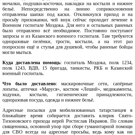
мочалки, подушки-косточки, накладки на костыли и нижнее
бельё. Непосредственно на линию соприкосновения
отправлены шапки под каски. Откликнулся приход и на
просьбу прихожанки, чей внук сейчас проходит лечение в
Военном госпитале Моздока. Для него и остальных раненых
было отправлено всё необходимое. Постоянно поступают
запросы и из Казанского военного госпиталя. Там требуются
одноразовые пелёнки, трости, костыли, а на этот раз
попросили ещё и стулья для душевой, чтобы раненые бойцы
могли мыться.
Куда доставлена помощь
: госпиталь Моздока, полк 1234,
полк 1243, ВДВ, 15 бригада, танкисты, РКБ и Казанский
военный госпиталь.
Что было доставлено
: маскировочные сети, сапёрные
лопаты, аптечки «Маруся», костюм «Леший», медикаменты,
ходунки, костыли, гигиенические принадлежности,
одноразовая посуда, одежда и нижнее бельё.
Адресные посылки для мобилизованных татарстанцев в
ближайшее время собирается доставить клирик Свято-
Тихоновского прихода иерей Ростислав Икрамов. По словам
священника, основной упор при сборе гуманитарной помощи
для СВО всегда на адресные просьбы, ведь кому как ни