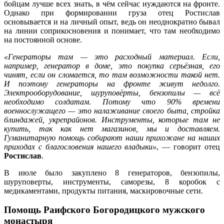
бойцам лучше всех знать, в чём сейчас нуждаются на фронте.
Однако при формировании груза отец Ростислав
основывается и на личный опыт, ведь он неоднократно бывал
на линии соприкосновения и понимает, что там необходимо
на постоянной основе.
«Генераторы там — это расходный материал. Если,
например, генератор в доме, это покупка серьёзная, его
чинят, если он сломается, то там возможности такой нет.
И поэтому генераторы на фронте живут недолго.
Электрооборудование, шуруповёрты, бензопилы — всё
необходимо солдатам. Потому что 90% времени
военнослужащего — это налаживание своего быта, стройка
блиндажей, укрепрайонов. Инструменты, которые там не
купить, так как нет магазинов, мы и доставляем.
Гуманитарную помощь собирают наши прихожане на наших
приходах с благословения нашего владыки»
, — говорит отец
Ростислав
.
В июле было закуплено 8 генераторов, бензопилы,
шуруповерты, инструменты, саморезы, 8 коробок с
медикаментами, продукты питания, маскировочные сети.
Помощь Раифского Богородицкого мужского
монастыря