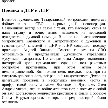
бросает.
Поездка в ДНР и ЛНР
Военное духовенство Татарстанской митрополии помогает
бойцам в зоне СВО с первых дней спецоперации.
Священники всегда на связи с теми, кто насмерть стоит за
нашу страну, и точно знают, насколько на передовой
нуждаются в духовой помощи. В июле по благословению
митрополита Казанского и Татарстанского с духовной и
гуманитарной миссией в ДНР и ЛНР совершил поездку
протоирей Андрей Зиньков. Вместе с ним на СВО
отправились и представители Духовного управления
мусульман Татарстана. По словам отца Андрея, выполнять
пасторский долг приходилось едва не под ракетным
обстрелом противника, при этом атака была
целенаправленной. Вот только цель поездки, несмотря на
смертельную опасность, всё равно была достигнута. Духовная
делегация побывала в нескольких военных частях в
прифронтовой зоне, а также Донецке и Луганске. Отец
Андрей уверен, что на войне атеистов нет, а потому с собой
он взял достаточное количество крестиков и флаги с образом
Спаса Нерукотворного, которые перед поездкой были
освящены.