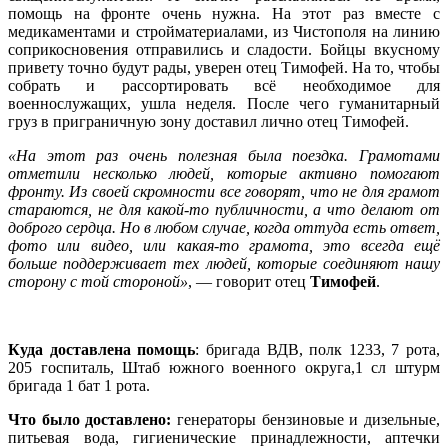
помощь на фронте очень нужна. На этот раз вместе с
медикаментами и стройматериалами, из Чистополя на линию
соприкосновения отправились и сладости. Бойцы вкусному
привету точно будут рады, уверен отец Тимофей. На то, чтобы
собрать и рассортировать всё необходимое для
военнослужащих, ушла неделя. После чего гуманитарный
груз в приграничную зону доставил лично отец Тимофей.
«На этот раз очень полезная была поездка. Грамотами
отметили несколько людей, которые активно помогают
фронту. Из своей скромности все говорят, что не для грамот
стараются, не для какой-то публичности, а что делают от
доброго сердца. Но в любом случае, когда оттуда есть ответ,
фото или видео, или какая-то грамота, это всегда ещё
больше поддерживает тех людей, которые соединяют нашу
сторону с той стороной»
, — говорит отец
Тимофей
.
Куда доставлена помощь
: бригада ВДВ, полк 1233, 7 рота,
205 госпиталь, Штаб южного военного округа,1 сл штурм
бригада 1 бат 1 рота.
Что было доставлено:
генераторы бензиновые и дизельные,
питьевая вода, гигиенические принадлежности, аптечки