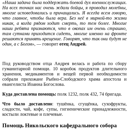
«Наша задача была поддержать боевой дух военнослужащих.
На всех точках нас очень ждали бойцы, я проводил молебны,
многие исповедовались и причащались. Я всегда всем говорю,
что главное, чтобы была вера. Без неё в мирной-то жизни
никак, а когда рядом ходит смерть, то тем более. Многие
наши ребята признаются, что в окопах им очень страшно,
там сутками приходится сидеть, многие именно на фронте
решаются принять крещение. Говорят, что так они будут не
один, а с Богом»
, — говорит
отец Андрей.
Под руководством отца Андрея велась и работа по сбору
гуманитарной помощи. 10 коробок продуктов длительного
хранения, медикаментов и вещей первой необходимости
собрали прихожане Рыбно-Слободского храма апостола и
евангелиста Иоанна Богослова.
Куда доставлена помощь:
полк 1232, полк 432, 74 бригада.
Что было доставлено
: тушёнка, сгущёнка, сухофрукты,
сладости, чай, кофе, супы, гигиенические принадлежности,
костыли локтевые и плечевые.
Помощь Никольского кафедрального собора