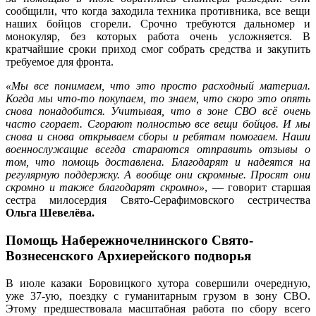
сообщили, что когда заходила техника противника, все вещи
наших бойцов сгорели. Срочно требуются дальномер и
монокуляр, без которых работа очень усложняется. В
кратчайшие сроки приход смог собрать средства и закупить
требуемое для фронта.
«Мы все понимаем, что это просто расходный материал.
Когда мы что-то покупаем, то знаем, что скоро это опять
снова понадобится. Учитывая, что в зоне СВО всё очень
часто сгорает. Сгорают полностью все вещи бойцов. И мы
снова и снова открываем сборы и ребятам помогаем. Наши
военнослужащие всегда стараются отправить отзывы о
том, что помощь доставлена. Благодарят и надеятся на
регулярную поддержку. А вообще они скромные. Просят они
скромно и также благодарят скромно»
, — говорит старшая
сестра милосердия Свято-Серафимовского сестричества
Ольга Шевелёва.
Помощь Набережночелнинского Свято-
Вознесенского Архиерейского подворья
В июле казаки Боровицкого хутора совершили очередную,
уже 37-ую, поездку с гуманитарным грузом в зону СВО.
Этому предшествовала масштабная работа по сбору всего