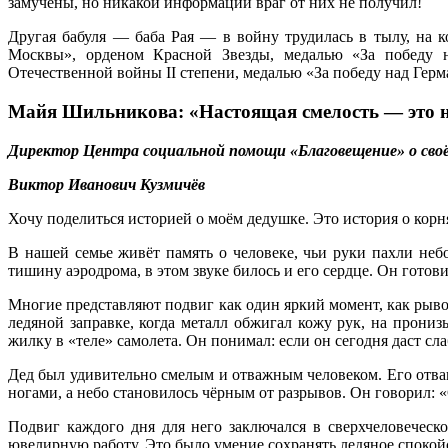
замучены, но никакой информации враг от них не получил!
Другая бабуля — баба Рая — в войну трудилась в тылу, на
Москвы», орденом Красной Звезды, медалью «За победу н
Отечественной войны II степени, медалью «За победу над Герм
Майя Шильникова: «Настоящая смелость — это не 
Директор Центра социальной помощи «Благовещение» о своё
Виктор Иванович Кузмичёв
Хочу поделиться историей о моём дедушке. Это история о корн
В нашей семье живёт память о человеке, чьи руки пахли неб
тишину аэродрома, в этом звуке билось и его сердце. Он готов
Многие представляют подвиг как один яркий момент, как рывок
ледяной заправке, когда металл обжигал кожу рук, на прони
жилку в «теле» самолета. Он понимал: если он сегодня даст сла
Дед был удивительно смелым и отважным человеком. Его отваг
ногами, а небо становилось чёрным от разрывов. Он говорил: «
Подвиг каждого дня для него заключался в сверхчеловеческ
ювелирную работу. Это было умение сохранять ледяное спокойс