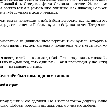
Главной базы Северного флота. Служила в составе 126 полка мо
ена воспитателем в ремесленное училище. Как инвалид Велико
ела туберкулёзом и долго лечилась.
мая всегда приезжали к ней. Бабуля встречала нас на пятом эт
радостные песни Победы звучат, а бабушка плачет. Тогда я не п
биографию на длинном листе пергаментной бумаги, которую мы
енной памяти тех лет. Читаешь и понимаешь, что в её личной жи
 я поведаю тебе, как однажды баба Оля возвращалась с поля б
Олю каждый год, хоть один раз». Так и происходит у нас кажд
ма — завещание для меня.
елезнёв был командиром танка»
воём герое
прадедушки и оба дедушки. Но я застала только дедушку Ваню.
льшую. Добрый, хороший дедушка был, я очень его любила!