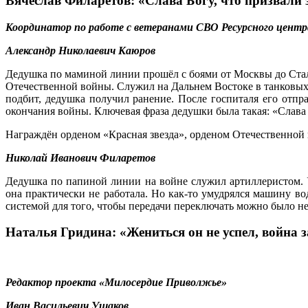
Вячеслав Филаретов: «Слава Богу, что призвали 
Координатор по работе с ветеранами СВО Ресурсного центр
Александр Николаевич Каюров
Дедушка по маминой линии прошёл с боями от Москвы до Стал
Отечественной войны. Служил на Дальнем Востоке в танковых 
подбит, дедушка получил ранение. После госпиталя его отпр
окончания войны. Ключевая фраза дедушки была такая: «Слава Б
Награждён орденом «Красная звезда», орденом Отечественной 
Николай Иванович Филаретов
Дедушка по папиной линии на войне служил артиллеристом. У
она практически не работала. Но как-то умудрялся машину в
системой для того, чтобы передачи переключать можно было не 
Наталья Гридина: «Жениться он не успел, война 
Редактор проекта «Милосердие Приволжье»
Иван Васильевич Ушаков