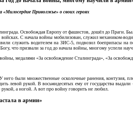
за год до начала войны, многому научили в армии
а «Милосердие Приволжье» о своих героях
инграда. Освобождая Европу от фашистов, дошёл до Праги. Был 
войсках. С начала войны мобилизован, служил механиком-водите
авили служить водителем на ЗИС-5, подвозил боеприпасы на пе
огу, что призвали за год до начала войны, многому успели науч
войны, медалями «За освобождение Сталинграда», «За освобожде
 него были множественные осколочные ранения, контузия, пло
одить левой рукой. В восьмидесятых ему от государства выдали
рукой, а ногой. А вот про войну говорить не любил.
застала в армии»