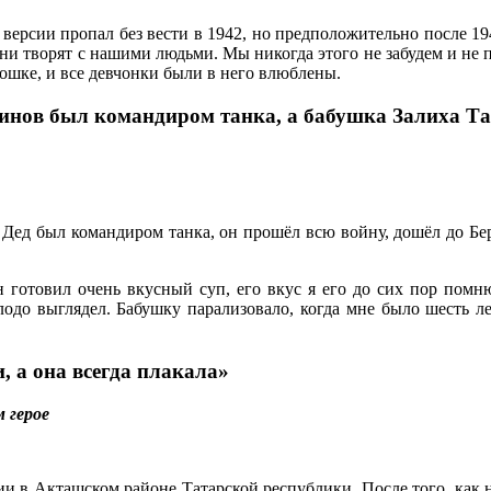
версии пропал без вести в 1942, но предположительно после 19
 они творят с нашими людьми. Мы никогда этого не забудем и не 
ошке, и все девчонки были в него влюблены.
нов был командиром танка, а бабушка Залиха Таз
 Дед был командиром танка, он прошёл всю войну, дошёл до Бе
готовил очень вкусный суп, его вкус я его до сих пор помню
лодо выглядел. Бабушку парализовало, когда мне было шесть ле
, а она всегда плакала»
 герое
ии в Акташском районе Татарской республики. После того, как 