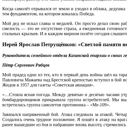
Когда самолёт отрывался от земли и уходил в облака, дедушка
тем фундаментом, на котором ковалась Победа.
Мой дед не искал славы и медалей. Он просто делал свою раб
смелость — это не отсутствие страха, а ежедневная готовно
стальных крыльев. И в каждом мирном полёте сегодня слышитс
Иерей Ярослав Петрущёнков: «Светлой памяти и
Руководитель семейного отдела Казанской епархии о своих г
Пётр Сергеевич Рябцев
Мой прадед один из тех, кто в первый день войны шёл на тара
Павловича Мажаева над Брестской крепостью вступил в бой в
Жидов в 1957 для газеты «Советская авиация».
«…Стояла ясная погода. Между девятью и десятью часами ут
бомбардировщиков прикрывала группа истребителей. Мы выл
встретилась группа самолетов противника – «Ме-109».
Завязался напряженный бой. Атака следовала за атакой. Четы
Создалось очень трудное положение. Я пошёл в атаку на враг
ранее вышедшие из боя и набравшие вновь высоту, стремились 