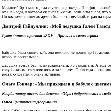
Младший брат моего деда служил в разведке. По официальной 
от 1943 года, в котором он писал: «Мама, если б ты знала, что
По воспоминаниям до армии был очень весёлый, играл на гарм
Дмитрий Гайнуллин: «Мой дедушка Галей Тазетди
Руководитель проекта «ZOV – Причал» о своих героях
Бабушка была связисткой, она немного не дошла до Германии.
особо не рассказывали.
Дедушка всегда был жизнерадостным, но закрытым. А ещё он 
голубоглазым, светловолосым татарином. Он всегда очень мо
роста, суховатая и очень активная.
Ольга Гончар: «Мы приходили к бабуле с цветами
Координатор школы для девочек «Образ добродетели» о своём
Ольга Дмитриевна Добрынина
Моя бабуля трудилась учителем русского языка, физики и хим