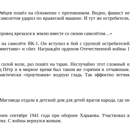
 Рябцев пошёл на сближение с противником. Видно, фашист не
 самолетом ударил по вражеской машине. И тут же истребители,
тлеровец врезался в землю вместе со своим самолётом…»
 на самолёте ЯК-1. Он вступил в бой с группой истребителей
ршмиттами» и сбит. Награждён орденом Отечественной войны 1
силой воли, раз пошёл на таран. Неслучайно этот сложный и
д Пётр и в мирное время был таким же горячим и отчаянным.
актически «проутюжив» водную гладь. Так эффектно летчик
Магомеда отдали в детский дом для детей врагов народа, где он
нен сентябре 1941 года при обороне Харькова. Участвовал в
тке. С войны вернулся живым.