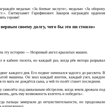
граждён медалью «За боевые заслуги», медалью «За оборону
г.». Гаетмухамет Гарифянович Закиров награждён орденом
ять героям!
верным своему долгу, чего бы это ни стоило»
звала эту историю — Незримый ангел крылатых машин.
 в кабине пилота, но каждый раз, когда рёв мотора разрывал
виг каждого дня. Его подвиг начинался задолго до рассвета. В
рылатой машины. Он знал каждый винтик, каждый узел, каждую
я-то мать не дождётся сына, а чей-то полёт станет последним.
у самолёта под шквальным обстрелом, когда земля дрожала под
изнь, дать ему возможность взлететь и победить».
гда пальцы замерзали до нечувствительности, но продолжали
ь капризничал.