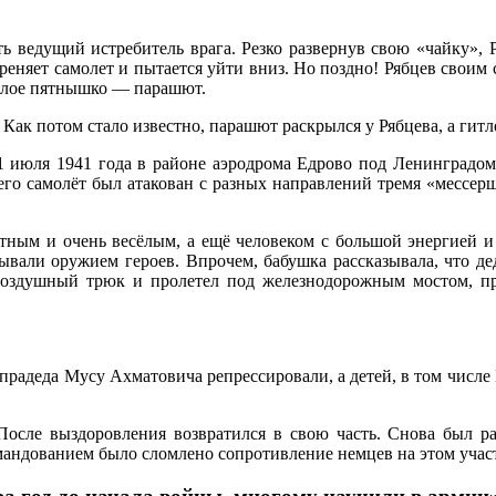
ть ведущий истребитель врага. Резко развернув свою «чайку»,
реняет самолет и пытается уйти вниз. Но поздно! Рябцев своим
белое пятнышко — парашют.
. Как потом стало известно, парашют раскрылся у Рябцева, а ги
1 июля 1941 года в районе аэродрома Едрово под Ленинградом
 его самолёт был атакован с разных направлений тремя «мессе
ным и очень весёлым, а ещё человеком с большой энергией и 
вали оружием героев. Впрочем, бабушка рассказывала, что де
оздушный трюк и пролетел под железнодорожным мостом, пр
прадеда Мусу Ахматовича репрессировали, а детей, в том числе 
 После выздоровления возвратился в свою часть. Снова был ра
мандованием было сломлено сопротивление немцев на этом учас