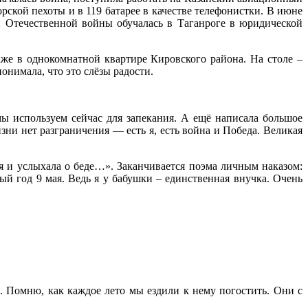
рской пехоты и в 119 батарее в качестве телефонистки. В июне
й Отечественной войны обучалась в Таганроге в юридической
аже в однокомнатной квартире Кировского района. На столе –
онимала, что это слёзы радости.
 используем сейчас для запекания. А ещё написала большое
зни нет разграничения — есть я, есть война и Победа. Великая
оя и услыхала о беде…». Заканчивается поэма личным наказом:
ый год 9 мая. Ведь я у бабушки – единственная внучка. Очень
 Помню, как каждое лето мы ездили к нему погостить. Они с