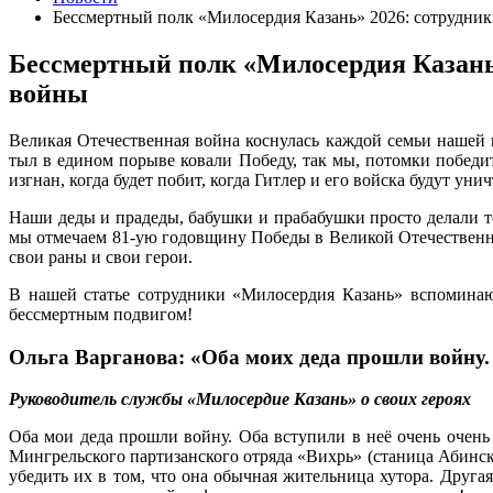
Бессмертный полк «Милосердия Казань» 2026: сотрудни
Бессмертный полк «Милосердия Казань
войны
Великая Отечественная война коснулась каждой семьи нашей 
тыл в едином порыве ковали Победу, так мы, потомки победите
изгнан, когда будет побит, когда Гитлер и его войска будут уни
Наши деды и прадеды, бабушки и прабабушки просто делали то
мы отмечаем 81-ую годовщину Победы в Великой Отечественно
свои раны и свои герои.
В нашей статье сотрудники «Милосердия Казань» вспоминаю
бессмертным подвигом!
Ольга Варганова: «Оба моих деда прошли войну.
Руководитель службы «Милосердие Казань» о своих героях
Оба мои деда прошли войну. Оба вступили в неё очень очень
Мингрельского партизанского отряда «Вихрь» (станица Абинск
убедить их в том, что она обычная жительница хутора. Друг