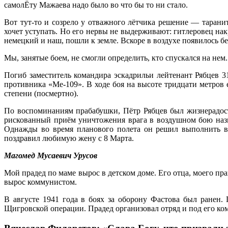
самолЁту Мажаева надо было во что бы то ни стало.
Вот тут-то и созрело у отважного лётчика решение — тарани
хочет уступать. Но его нервы не выдерживают: гитлеровец нак
немецкий и наш, пошли к земле. Вскоре в воздухе появилось 
Мы, занятые боем, не смогли определить, кто спускался на нем
Погиб заместитель командира эскадрильи лейтенант Рябцев 3
противника «Me-109». В ходе боя на высоте тридцати метров
степени (посмертно).
По воспоминаниям прабабушки, Пётр Рябцев был жизнерадост
рискованный приём уничтожения врага в воздушном бою назы
Однажды во время планового полета он решил выполнить в
поздравил любимую жену с 8 Марта.
Магомед Мусаевич Урусов
Мой прадед по маме вырос в детском доме. Его отца, моего пра
вырос коммунистом.
В августе 1941 года в боях за оборону Фастова был ранен.
Щигровской операции. Прадед организовал отряд и под его ко