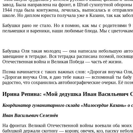
завод. Была направлена на фронт, в Штаб сухопутной обороны 
1944 года была контужена, лечилась, выписалась и отправл
школе. Но диплом юриста получала уже в Казани, так как забол
Бабушки рано не стало. Но я помню, как мы с родителями 9 
пельмешки и вареники, наши любимые блюда. Мы с цветочками, 
Бабушка Оля такая молодец — она написала небольшую авто
завещание в тетрадке. Вся тетрадка расписана поэмой, посвящ
Отечественная война и Великая Победа — часть её жизни.
Поэма начинается с таких важных слов: «Дорогая внучка Оля,
«Дорогая внучка Оля, я даю тебе наказ — вспоминай ты бабу 
радостно, что сохранились автобиографические очерки. Её поэ
Ирина Репина: «Мой дедушка Иван Васильевич С
Координатор гуманитарного склада «Милосердие Казань» о с
Иван Васильевич Селезнёв
На фронтах Великой Отечественной войны воевали оба моих 
бабушкой держали скотину — корову, овечек, коз, пасеку небо