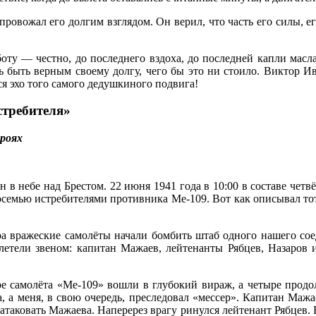
 провожал его долгим взглядом. Он верил, что часть его силы, е
оту — честно, до последнего вздоха, до последней капли масла
сть быть верным своему долгу, чего бы это ни стоило. Виктор 
я эхо того самого дедушкиного подвига!
стребителя»
ероях
н в небе над Брестом. 22 июня 1941 года в 10:00 в составе че
осемью истребителями противника Me-109. Вот как описывал тот
ра вражеские самолёты начали бомбить штаб одного нашего сое
етели звеном: капитан Мажаев, лейтенанты Рябцев, Назаров и
ре самолёта «Ме-109» вошли в глубокий вираж, а четыре продол
а, а меня, в свою очередь, преследовал «мессер». Капитан Маж
атаковать Мажаева. Наперерез врагу ринулся лейтенант Рябцев. В