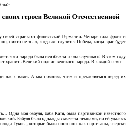
ойны>
своих героев Великой Отечественной
у своей страны от фашистской Германии. Четыре года фронт и
о, никто не знал, когда же случится Победа, когда враг будет
ветского народа была неизбежна и она случилась! В этом году
т хранить Великий подвиг великого народа. В каждой семье –
ди нас с вами. А мы помним, чтим и преклоняемся перед их
ь… Одна моя бабуля, баба Катя, была партизанкой известного
овский. Бабуля была однажды схвачена немцами, но ей удалось
олоди Гукова, которые были опознаны как партизаны, зверски