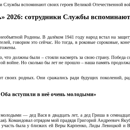
ки Службы вспоминают своих героев Великой Отечественной в
» 2026: сотрудники Службы вспоминают 
необъятной Родины. В далёком 1941 году народ встал на защит
лей, говорим это сейчас. Но тогда, в роковые сороковые, конечн
чтожены.
, что должны были – стояли насмерть за свою страну. Победа со
й войне. Но сколько бы лет не прошло – наша память продолжае
т своих родных. Они сражались ради будущих поколений, ра
 Оба вступили в неё очень молодыми»
 молодыми — дед Вася в двадцать лет, а дед Гриша в семнадцат
ая). Командовал отрядом мой прадядя Григорий Андреевич Якуб
ая участь была у близких ей Веры Карпенко, Лиды Левицкой и В