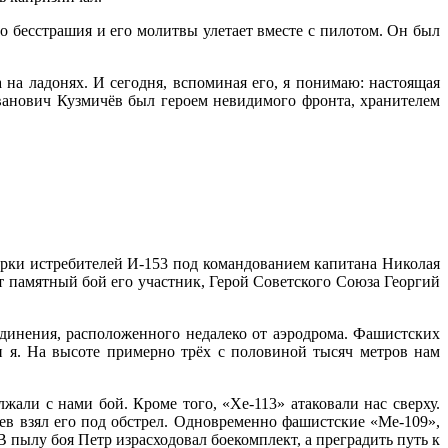
го бесстрашия и его молитвы улетает вместе с пилотом. Он был
 на ладонях. И сегодня, вспоминая его, я понимаю: настоящая
Иванович Кузмичёв был героем невидимого фронта, хранителем
твёрки истребителей И-153 под командованием капитана Николая
 памятный бой его участник, Герой Советского Союза Георгий
динения, расположенного недалеко от аэродрома. Фашистских
 я. На высоте примерно трёх с половиной тысяч метров нам
жали с нами бой. Кроме того, «Хе-113» атаковали нас сверху.
аев взял его под обстрел. Одновременно фашистские «Ме-109»,
 пылу боя Петр израсходовал боекомплект, а преградить путь к