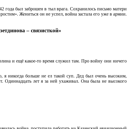
42 года был заброшен в тыл врага. Сохранилось письмо матери
простим». Жениться он не успел, война застала его уже в армии.
етдинова – связисткой»
рлина и ещё какое-то время служил там. Про войну они ничего
, я никогда больше не ел такой суп. Дед был очень высоким,
т. Одиннадцать лет я за ней ухаживал. Она была не высокого
началась война, поступила работать на Казанский авиационный