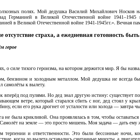
 колхозных полях. Мой дедушка Василий Михайлович Носков на
ад Германией в Великой Отечественной войне 1941–1945 г
анией в Великой Отечественной войне 1941-1945гг.». Вечная пам
отсутствие страха, а ежедневная готовность быть 
м герое
ях, о силе тихого героизма, на котором держится мир. Я бы на
ом, бензином и холодным металлом. Мой дедушка не всегда был
ил самолёты к вылету.
 вперёд под пулями. Но дед знал другую истину: существует под
зывающем ветре, который старался сбить с ног, дед стоял у к
бину, если его рука дрогнет от усталости или холода — завтра чь
а не была крикливой. Она проявлялась в том, чтобы оставаться 
Самолёт на земле — это просто мишень. Моя задача — дать ему ж
ом терпении и ответственности. Это были бессонные ночи, ко
твие, когда до вылета оставались считанные минуты, а двигател