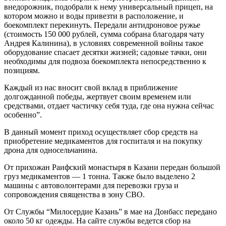
внедорожник, подобрали к нему универсальный прицеп, на
котором можно и воды привезти в расположение, и
боекомплект перекинуть. Передали антидроновое ружье
(стоимость 150 000 рублей, сумма собрана благодаря чату
Андрея Калинина), в условиях современной войны такое
оборудование спасает десятки жизней; садовые тачки, они
необходимы для подвоза боекомплекта непосредственно к
позициям.
Каждый из нас вносит свой вклад в приближение
долгожданной победы, жертвует своим временем или
средствами, отдает частичку себя туда, где она нужна сейчас
особенно”.
В данный момент приход осуществляет сбор средств на
приобретение медикаментов для госпиталя и на покупку
дрона для односельчанина.
От прихожан Раифский монастыря в Казани передан большой
груз медикаментов — 1 тонна. Также было выделено 2
машины с автоволонтерами для перевозки груза и
сопровождения священства в зону СВО.
От Службы “Милосердие Казань” в мае на Донбасс передано
около 50 кг одежды. На сайте службы ведется сбор на