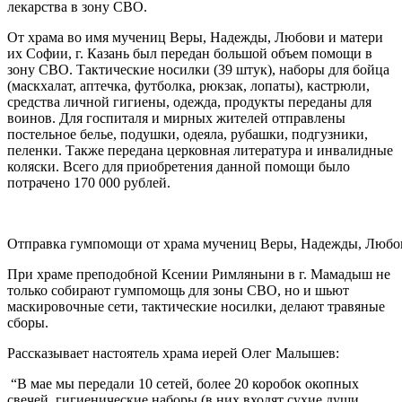
лекарства в зону СВО.
От храма во имя мучениц Веры, Надежды, Любови и матери
их Софии, г. Казань был передан большой объем
помощи в
зону СВО. Тактические носилки (39 штук), наборы для бойца
(маскхалат, аптечка, футболка, рюкзак, лопаты), кастрюли,
средства личной гигиены, одежда, продукты переданы для
воинов. Для госпиталя и мирных жителей отправлены
постельное белье, подушки, одеяла, рубашки, подгузники,
пеленки. Также передана церковная литература и инвалидные
коляски. Всего для приобретения данной помощи было
потрачено 170 000 рублей.
Отправка гумпомощи от храма мучениц Веры, Надежды, Любови
При храме преподобной Ксении Римляныни в г. Мамадыш не
только собирают гумпомощь для зоны СВО, но и шьют
маскировочные сети, тактические носилки, делают травяные
сборы.
Рассказывает настоятель храма иерей Олег Малышев:
“В мае мы передали 10 сетей, более 20 коробок окопных
свечей, гигиенические наборы (в них входят сухие души,