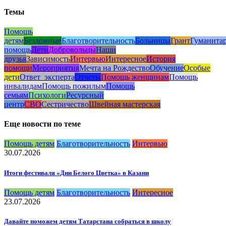
Темы
Помощь
детям
Бездомные
Благотворительность
Больницы
Грант
Гуманита
помощь
Дети
Добровольцы
Наши
друзья
Зависимость
Интервью
Интересное
История
помощи
Мероприятия
Мечта на Рождество
Обучение
Особые
дети
Ответ_эксперта
Отчеты
Помощь женщинам
Помощь
инвалидам
Помощь пожилым
Помощь
семьям
Психологи
Ресурсный
центр
СВО
Сестричество
Швейная мастерская
Еще новости по теме
Помощь детям
Благотворительность
Интервью
30.07.2026
Итоги фестиваля «Дни Белого Цветка» в Казани
Помощь детям
Благотворительность
Интересное
23.07.2026
Давайте поможем детям Татарстана собраться в школу