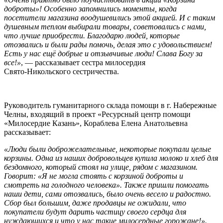
доброты»! Особенно запомнились моменты, когда
посетители магазина воодушевились этой акцией. И с таким
душевным теплом выбирали товары, советовались с нами,
что лучше приобрести. Благодарю людей, которые
отозвались и были рады помочь, делая это с удовольствием!
Есть у нас ещё добрые и отзывчивые люди! Слава Богу за
все!»
, — рассказывает сестра милосердия
Свято-Никольского сестричества.
Руководитель гуманитарного склада помощи в г. Набережные
Челны, входящий в проект «Ресурсный центр помощи
«Милосердие Казань», Кораблева Елена Анатольевна
рассказывает:
«Люди были доброжелательные, некоторые покупали целые
корзины. Одна из наших добровольцев купила молоко и хлеб для
бездомного, который стоял на улице, рядом с магазином.
Говорит: «Я не могла стоять с корзиной доброты и
смотреть на голодного человека». Также пришли помогать
наши дети, сами отозвались, было очень весело и радостно.
Сбор был большим, даже продавцы не ожидали, что
покупатели будут дарить частицу своего сердца для
нуждающихся и что у нас такие милосердные горожане!».