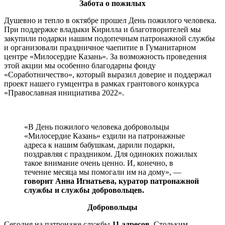
Забота о пожилых
Душевно и тепло в октябре прошел День пожилого человека.
При поддержке владыки Кирилла и благотворителей мы
закупили подарки нашим подопечным патронажной службы
и организовали праздничное чаепитие в Гуманитарном
центре «Милосердие Казань». За возможность проведения
этой акции мы особенно благодарны фонду
«Соработничество», который выразил доверие и поддержал
проект нашего гумцентра в рамках грантового конкурса
«Православная инициатива 2022».
«В День пожилого человека добровольцы
«Милосердие Казань» ездили на патронажные
адреса к нашим бабушкам, дарили подарки,
поздравляя с праздником. Для одиноких пожилых
такое внимание очень ценно. И, конечно, в
течение месяца мы помогали им на дому», —
говорит Анна Игнатьева, куратор патронажной
службы и службы добровольцев.
Добровольцы
Сегодня на патронаже службы
11 адресов.
Стольким