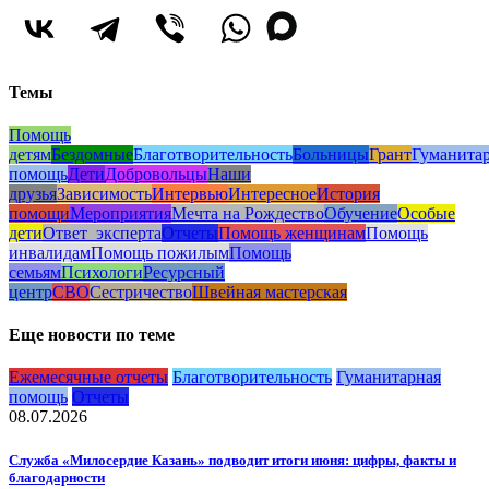
Темы
Помощь
детям
Бездомные
Благотворительность
Больницы
Грант
Гуманита
помощь
Дети
Добровольцы
Наши
друзья
Зависимость
Интервью
Интересное
История
помощи
Мероприятия
Мечта на Рождество
Обучение
Особые
дети
Ответ_эксперта
Отчеты
Помощь женщинам
Помощь
инвалидам
Помощь пожилым
Помощь
семьям
Психологи
Ресурсный
центр
СВО
Сестричество
Швейная мастерская
Еще новости по теме
Ежемесячные отчеты
Благотворительность
Гуманитарная
помощь
Отчеты
08.07.2026
Служба «Милосердие Казань» подводит итоги июня: цифры, факты и
благодарности